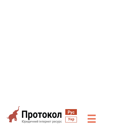
Рус
☰
Укр