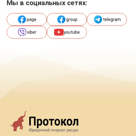
Мы в социальных сетях:
page
group
telegram
viber
youtube