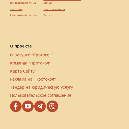
mk-translations.ua
Stelya
текст юа
maltina.com.ua
kievperevod.com.ua
Cылки
О проекте
О ресурсе “Протокол”
Команда "Протокол"
Карта Сайту
Реклама на "Протокол"
Тендер на юридическую услугу
Пользовательское соглашение