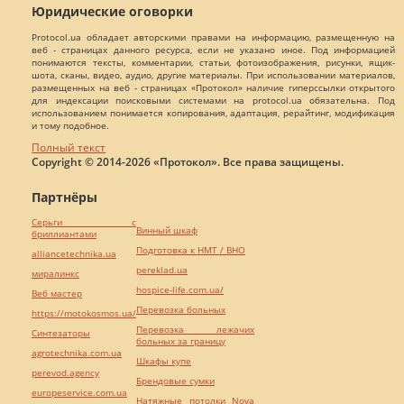
Юридические оговорки
Protocol.ua обладает авторскими правами на информацию, размещенную на
веб - страницах данного ресурса, если не указано иное. Под информацией
понимаются тексты, комментарии, статьи, фотоизображения, рисунки, ящик-
шота, сканы, видео, аудио, другие материалы. При использовании материалов,
размещенных на веб - страницах «Протокол» наличие гиперссылки открытого
для индексации поисковыми системами на protocol.ua обязательна. Под
использованием понимается копирования, адаптация, рерайтинг, модификация
и тому подобное.
Полный текст
Copyright © 2014-2026 «Протокол». Все права защищены.
Партнёры
Серьги с
Винный шкаф
бриллиантами
Подготовка к НМТ / ВНО
alliancetechnika.ua
pereklad.ua
миралинкс
hospice-life.com.ua/
Веб мастер
Перевозка больных
https://motokosmos.ua/
Перевозка лежачих
Синтезаторы
больных за границу
agrotechnika.com.ua
Шкафы купе
perevod.agency
Брендовые сумки
europeservice.com.ua
Натяжные потолки Nova