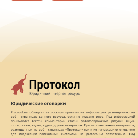
Юридические оговорки
Protocol.ua обладает авторскими правами на информацию, размещенную на
веб - страницах данного ресурса, если не указано иное. Под информацией
понимаются тексты, комментарии, статьи, фотоизображения, рисунки, ящик-
шота, сканы, видео, аудио, другие материалы. При использовании материалов,
размещенных на веб - страницах «Протокол» наличие гиперссылки открытого
для индексации поисковыми системами на protocol.ua обязательна. Под
использованием понимается копирования, адаптация, рерайтинг, модификация