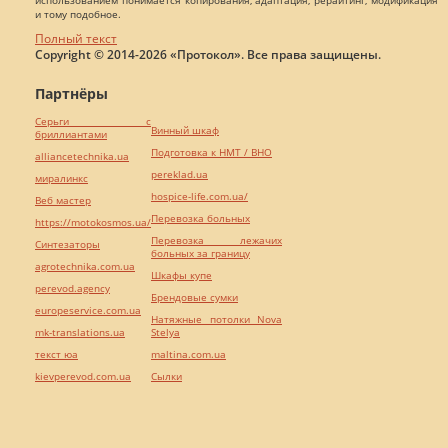
и тому подобное.
Полный текст
Copyright © 2014-2026 «Протокол». Все права защищены.
Партнёры
Серьги с
Винный шкаф
бриллиантами
Подготовка к НМТ / ВНО
alliancetechnika.ua
pereklad.ua
миралинкс
hospice-life.com.ua/
Веб мастер
Перевозка больных
https://motokosmos.ua/
Перевозка лежачих
Синтезаторы
больных за границу
agrotechnika.com.ua
Шкафы купе
perevod.agency
Брендовые сумки
europeservice.com.ua
Натяжные потолки Nova
mk-translations.ua
Stelya
текст юа
maltina.com.ua
kievperevod.com.ua
Cылки