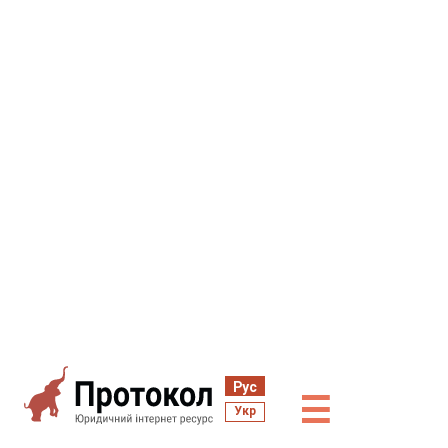
Рус
☰
Укр