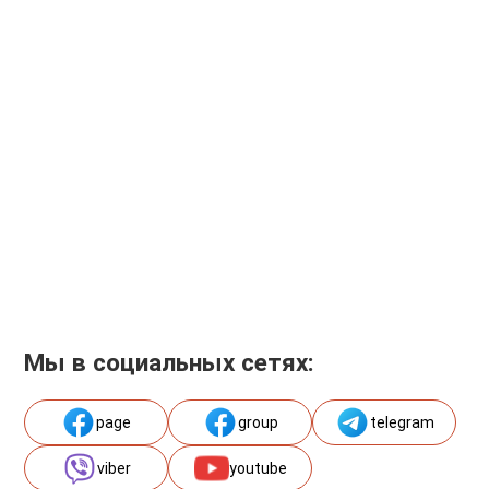
Мы в социальных сетях:
page
group
telegram
viber
youtube