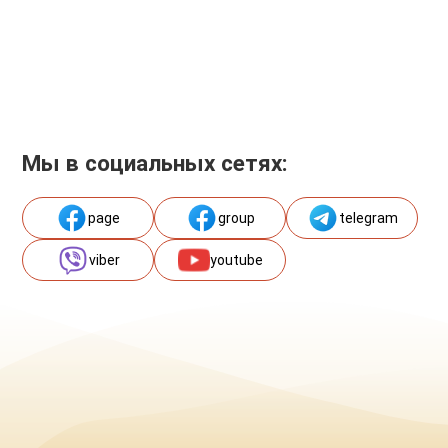
Мы в социальных сетях:
page
group
telegram
viber
youtube