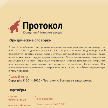
Юридические оговорки
Protocol.ua обладает авторскими правами на информацию, размещенную на
веб - страницах данного ресурса, если не указано иное. Под информацией
понимаются тексты, комментарии, статьи, фотоизображения, рисунки, ящик-
шота, сканы, видео, аудио, другие материалы. При использовании материалов,
размещенных на веб - страницах «Протокол» наличие гиперссылки открытого
для индексации поисковыми системами на protocol.ua обязательна. Под
использованием понимается копирования, адаптация, рерайтинг, модификация
и тому подобное.
Полный текст
Copyright © 2014-2026 «Протокол». Все права защищены.
Партнёры
Серьги с
Винный шкаф
бриллиантами
Подготовка к НМТ / ВНО
alliancetechnika.ua