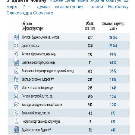
Згадайте новину:
Кожен день війни Україні коштує $2
млрд ? - думка ексзаступник голови Нацбанку
Олександра Савченко