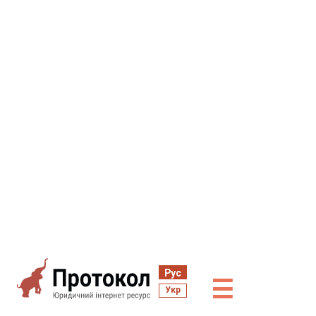
Рус
☰
Укр