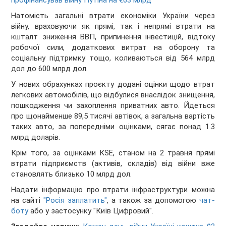
профінансував війну Путіна на €63 млрд
Натомість загальні втрати економіки України через
війну, враховуючи як прямі, так і непрямі втрати на
кшталт зниження ВВП, припинення інвестицій, відтоку
робочої сили, додаткових витрат на оборону та
соціальну підтримку тощо, коливаються від 564 млрд
дол до 600 млрд дол.
У нових обрахунках проєкту додані оцінки щодо втрат
легкових автомобілів, що відбулися внаслідок знищення,
пошкодження чи захоплення приватних авто. Йдеться
про щонайменше 89,5 тисячі автівок, а загальна вартість
таких авто, за попередніми оцінками, сягає понад 1.3
млрд доларів.
Крім того, за оцінками КSЕ, станом на 2 травня прямі
втрати підприємств (активів, складів) від війни вже
становлять близько 10 млрд дол.
Надати інформацію про втрати інфраструктури можна
на сайті
"Росія заплатить"
, а також за допомогою
чат-
боту
або у застосунку "Київ Цифровий".