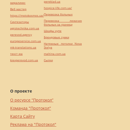
pereklad.ua
миралинкс
hospice-life.com.ua/
Веб мастер
Перевозка больных
https://motokosmos.ua/
Перевозка лежачих
Синтезаторы
больных за границу
agrotechnika.com.ua
Шкафы купе
perevod.agency
Брендовые сумки
europeservice.com.ua
Натяжные потолки Nova
mk-translations.ua
Stelya
текст юа
maltina.com.ua
kievperevod.com.ua
Cылки
О проекте
О ресурсе “Протокол”
Команда "Протокол"
Карта Сайту
Реклама на "Протокол"