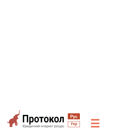
Рус
☰
Укр