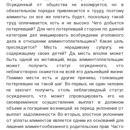
Осужденный от общества не изолируется, но в
обязательном порядке привлекается к труду, поэтому
алименты он все же платить будет, поскольку такой
труд оплачивается, хоть и не высоко. Чего добьется
потерпевший? Для чего потерпевшей стороне по данной
категории дел инициировать возбуждение уголовного
дела в отношении алиментоплательщика? Какая цель
преследуется? Месть нерадивому супругу, не
содержащему своих детей? Да, месть вполне может
быть одной из мотиваций, ведь алиментоплательщик
может получить статус осужденного, что
неблаготворно скажется на всей его дальнейшей жизни.
Помимо мести есть и другие причины, толкающие
потерпевших на такой шаг: Во-первых, ни один человек
не захочет получить столь неблаговидный статус
осужденного, что может спровоцировать его на
своевременное осуществление выплат в должном
объеме и погашение возникшей за период уклонения от
выплат задолженности. Во-вторых, злостное уклонение
от уплаты алиментов является одним из оснований для
лишения алиментообязанного родительских прав. Часто