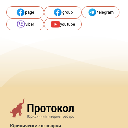
page
group
telegram
viber
youtube
Юридические оговорки