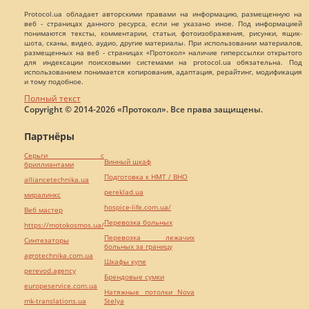
Protocol.ua обладает авторскими правами на информацию, размещенную на
веб - страницах данного ресурса, если не указано иное. Под информацией
понимаются тексты, комментарии, статьи, фотоизображения, рисунки, ящик-
шота, сканы, видео, аудио, другие материалы. При использовании материалов,
размещенных на веб - страницах «Протокол» наличие гиперссылки открытого
для индексации поисковыми системами на protocol.ua обязательна. Под
использованием понимается копирования, адаптация, рерайтинг, модификация
и тому подобное.
Полный текст
Copyright © 2014-2026 «Протокол». Все права защищены.
Партнёры
Серьги с
Винный шкаф
бриллиантами
Подготовка к НМТ / ВНО
alliancetechnika.ua
pereklad.ua
миралинкс
hospice-life.com.ua/
Веб мастер
Перевозка больных
https://motokosmos.ua/
Перевозка лежачих
Синтезаторы
больных за границу
agrotechnika.com.ua
Шкафы купе
perevod.agency
Брендовые сумки
europeservice.com.ua
Натяжные потолки Nova
mk-translations.ua
Stelya