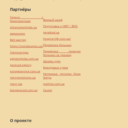
Партнёры
Серьги с
Винный шкаф
бриллиантами
Подготовка к НМТ / ВНО
alliancetechnika.ua
pereklad.ua
миралинкс
hospice-life.com.ua/
Веб мастер
Перевозка больных
https://motokosmos.ua/
Перевозка лежачих
Синтезаторы
больных за границу
agrotechnika.com.ua
Шкафы купе
perevod.agency
Брендовые сумки
europeservice.com.ua
Натяжные потолки Nova
mk-translations.ua
Stelya
текст юа
maltina.com.ua
kievperevod.com.ua
Cылки
О проекте