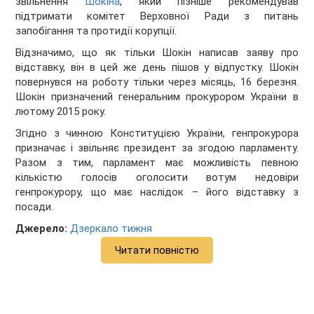
звільнення
Шокіна
, який пізніше рекомендував
підтримати комітет Верховної Ради з питань
запобігання та протидії корупції.
Відзначимо, що як тільки Шокін написав заяву про
відставку, він в цей же день пішов у відпустку. Шокін
повернувся на роботу тільки через місяць, 16 березня.
Шокін призначений генеральним прокурором України в
лютому 2015 року.
Згідно з чинною Конституцією України, генпрокурора
призначає і звільняє президент за згодою парламенту.
Разом з тим, парламент має можливість певною
кількістю голосів оголосити вотум недовіри
генпрокурору, що має наслідок – його відставку з
посади.
Джерело:
Дзеркало тижня
Читати повністю