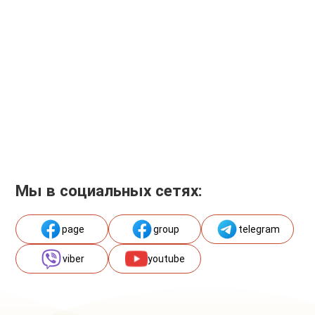
Мы в социальных сетях:
page
group
telegram
viber
youtube