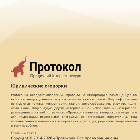
Юридические оговорки
Protocol.ua обладает авторскими правами на информацию, размещенную на
веб - страницах данного ресурса, если не указано иное. Под информацией
понимаются тексты, комментарии, статьи, фотоизображения, рисунки, ящик-
шота, сканы, видео, аудио, другие материалы. При использовании материалов,
размещенных на веб - страницах «Протокол» наличие гиперссылки открытого
для индексации поисковыми системами на protocol.ua обязательна. Под
использованием понимается копирования, адаптация, рерайтинг, модификация
и тому подобное.
Полный текст
Copyright © 2014-2026 «Протокол». Все права защищены.