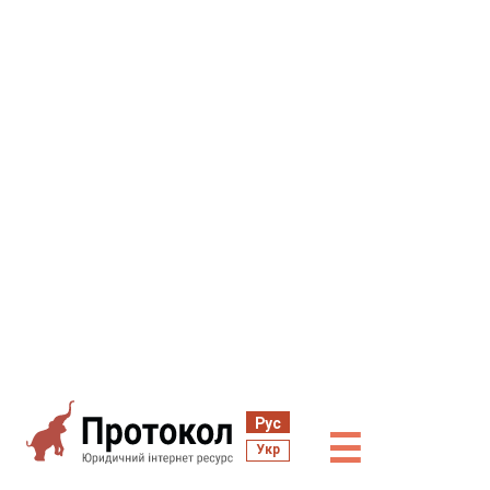
Рус
☰
Укр