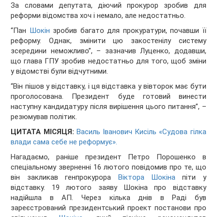
За словами депутата, діючий прокурор зробив для
реформи відомства хоч і немало, але недостатньо.
“Пан
Шокін
зробив багато для прокуратури, почавши її
реформу. Однак, змінити цю закостенілу систему
зсередини неможливо”, – зазначив Луценко, додавши,
що глава ГПУ зробив недостатньо для того, щоб зміни
у відомстві були відчутними.
“Він пішов у відставку, і ця відставка у вівторок має бути
проголосована. Президент буде готовий винести
наступну кандидатуру після вирішення цього питання”, –
резюмував політик.
ЦИТАТА МІСЯЦЯ:
Василь Іванович Кисіль «Судова гілка
влади сама себе не реформує».
Нагадаємо, раніше президент Петро Порошенко в
спеціальному зверненні 16 лютого повідомив про те, що
він закликав генпрокурора
Віктора Шокіна
піти у
відставку. 19 лютого заяву Шокіна про відставку
надійшла в АП. Через кілька днів в Раді був
зареєстрований президентський проект постанови про