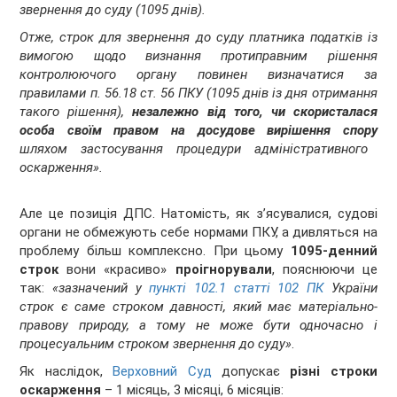
звернення до суду (1095 днів).
Отже, строк для звернення до суду платника податків із
вимогою щодо визнання протиправним рішення
контролюючого органу повинен визначатися за
правилами п. 56.18 ст. 56 ПКУ (1095 днів із дня отримання
такого рішення),
незалежно від того, чи скористалася
особа своїм правом на досудове вирішення спору
шляхом застосування процедури адміністративного
оскарження».
Але це позиція ДПС. Натомість, як з’ясувалися, судові
органи не обмежують себе нормами ПКУ, а дивляться на
проблему більш комплексно. При цьому
1095-денний
строк
вони «красиво»
проігнорували
, пояснюючи це
так:
«зазначений у
пункті 102.1 статті 102 ПК
України
строк є саме строком давності, який має матеріально-
правову природу, а тому не може бути одночасно і
процесуальним строком звернення до суду»
.
Як наслідок,
Верховний Суд
допускає
різні строки
оскарження
– 1 місяць, 3 місяці, 6 місяців: