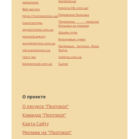
pereklad.ua
миралинкс
hospice-life.com.ua/
Веб мастер
Перевозка больных
https://motokosmos.ua/
Перевозка лежачих
Синтезаторы
больных за границу
agrotechnika.com.ua
Шкафы купе
perevod.agency
Брендовые сумки
europeservice.com.ua
Натяжные потолки Nova
mk-translations.ua
Stelya
текст юа
maltina.com.ua
kievperevod.com.ua
Cылки
О проекте
О ресурсе “Протокол”
Команда "Протокол"
Карта Сайту
Реклама на "Протокол"