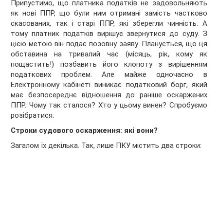
Припустимо, що платника податків не задовольняють
як нові ППР, що були ним отримані замість частково
скасованих, так і старі ППР, які зберегли чинність. А
тому платник податків вирішує звернутися до суду. З
цією метою він подає позовну заяву. Планується, що ця
обставина на тривалий час (місяць, рік, кому як
пощастить!) позбавить його клопоту з вирішенням
податкових проблем. Але майже одночасно в
Електронному кабінеті виникає податковий борг, який
має безпосереднє відношення до раніше оскаржених
ППР. Чому так сталося? Хто у цьому винен? Спробуємо
розібратися.
Строки судового оскарження: які вони?
Загалом їх декілька. Так, лише ПКУ містить два строки: