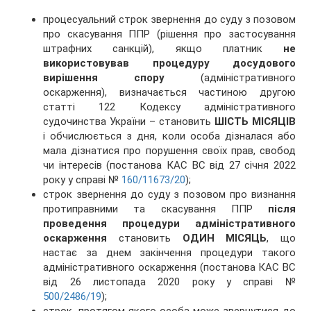
процесуальний строк звернення до суду з позовом
про скасування ППР (рішення про застосування
штрафних санкцій), якщо платник
не
використовував процедуру досудового
вирішення спору
(адміністративного
оскарження), визначається частиною другою
статті 122 Кодексу адміністративного
судочинства України – становить
ШІСТЬ МІСЯЦІВ
і обчислюється з дня, коли особа дізналася або
мала дізнатися про порушення своїх прав, свобод
чи інтересів (постанова КАС ВС від 27 січня 2022
року у справі №
160/11673/20
);
строк звернення до суду з позовом про визнання
протиправними та скасування ППР
після
проведення процедури адміністративного
оскарження
становить
ОДИН МІСЯЦЬ
, що
настає за днем закінчення процедури такого
адміністративного оскарження (постанова КАС ВС
від 26 листопада 2020 року у справі №
500/2486/19
);