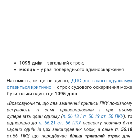
1095 днів
– загальний строк;
місяць
– у разі попереднього адміноскарження.
Натомість, як це не дивно,
ДПС
до такого «дуалізму»
ставиться критично
– строк судового оскарження може
бути тільки один, і це
1095 днів
:
«Враховуючи те, що два зазначені приписи ПКУ по-різному
регулюють ті самі правовідносини і при цьому
суперечать один одному (
п. 56.18
і
п. 56.19 ст. 56 ПКУ
), то
відповідно до
п. 56.21 ст. 56 ПКУ
перевагу повинно бути
надано одній із цих законодавчих норм, а саме
п. 56.18
ст.56 ПКУ, що передбачає
більш тривалий строк
для