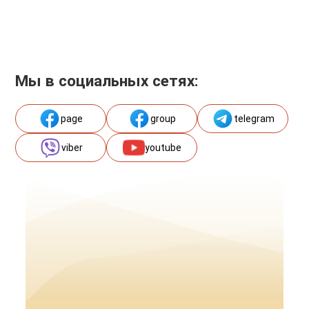
Мы в социальных сетях:
page
group
telegram
viber
youtube