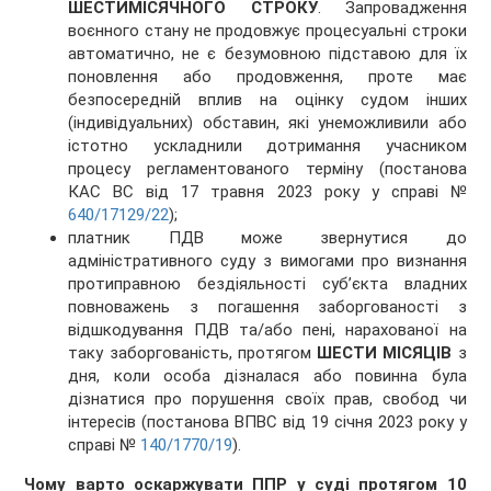
ШЕСТИМІСЯЧНОГО СТРОКУ
. Запровадження
воєнного стану не продовжує процесуальні строки
автоматично, не є безумовною підставою для їх
поновлення або продовження, проте має
безпосередній вплив на оцінку судом інших
(індивідуальних) обставин, які унеможливили або
істотно ускладнили дотримання учасником
процесу регламентованого терміну (постанова
КАС ВС від 17 травня 2023 року у справі №
640/17129/22
);
платник ПДВ може звернутися до
адміністративного суду з вимогами про визнання
протиправною бездіяльності суб’єкта владних
повноважень з погашення заборгованості з
відшкодування ПДВ та/або пені, нарахованої на
таку заборгованість, протягом
ШЕСТИ МІСЯЦІВ
з
дня, коли особа дізналася або повинна була
дізнатися про порушення своїх прав, свобод чи
інтересів (постанова ВПВС від 19 січня 2023 року у
справі №
140/1770/19
).
Чому варто оскаржувати ППР у суді протягом 10