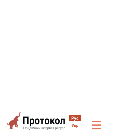
Рус
☰
Укр