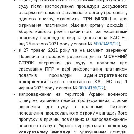
строк, протягом якого особа може звернутися до
суду після застосування процедури досудового
оскарження вимоги фіскального органу про сплату
єдиного внеску, становить
ТРИ МІСЯЦІ
з дня
отримання платником рішення органу доходів і
зборів вищого рівня, прийнятого за наслідками
розгляду відповідної скарги (постанова КАС ВС
від 25 лютого 2021 року у справі №
580/3469/19
);
з 27 травня 2022 року та на момент звернення
Позивача з позовом розпочав діяти
МІСЯЧНИЙ
СТРОК
звернення до суду з позовом про
скасування ППР у разі використання платником
податків процедури
адміністративного
оскарження
такого (постанова КАС ВС від 1
червня 2023 року у справі №
300/4156/22
);
запровадження на території України воєнного
стану не зупинило перебіг процесуальних строків
звернення до суду з позовами. Питання
поновлення процесуального строку у випадку його
пропуску з причин, пов’язаних із запровадженням
воєнного стану в Україні, вирішується в
кожному
конкретному випадку
з урахуванням доводів,