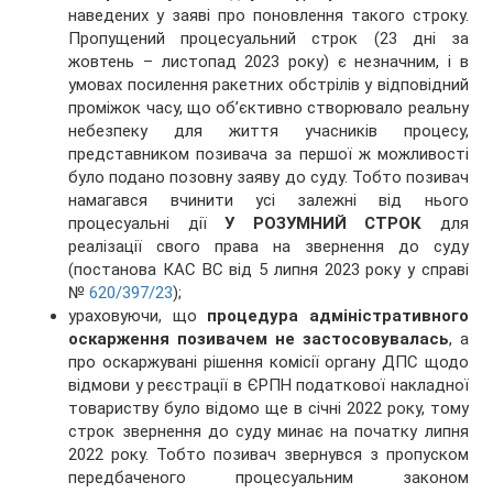
наведених у заяві про поновлення такого строку.
Пропущений процесуальний строк (23 дні за
жовтень – листопад 2023 року) є незначним, і в
умовах посилення ракетних обстрілів у відповідний
проміжок часу, що об’єктивно створювало реальну
небезпеку для життя учасників процесу,
представником позивача за першої ж можливості
було подано позовну заяву до суду. Тобто позивач
намагався вчинити усі залежні від нього
процесуальні дії
У РОЗУМНИЙ СТРОК
для
реалізації свого права на звернення до суду
(постанова КАС ВС від 5 липня 2023 року у справі
№
620/397/23
);
ураховуючи, що
процедура адміністративного
оскарження позивачем не застосовувалась
, а
про оскаржувані рішення комісії органу ДПС щодо
відмови у реєстрації в ЄРПН податкової накладної
товариству було відомо ще в січні 2022 року, тому
строк звернення до суду минає на початку липня
2022 року. Тобто позивач звернувся з пропуском
передбаченого процесуальним законом