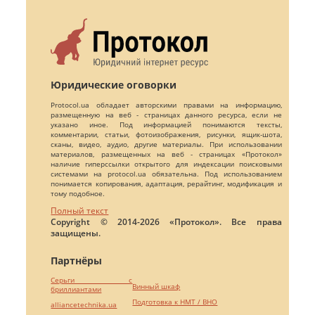
Юридические оговорки
Protocol.ua обладает авторскими правами на информацию,
размещенную на веб - страницах данного ресурса, если не
указано иное. Под информацией понимаются тексты,
комментарии, статьи, фотоизображения, рисунки, ящик-шота,
сканы, видео, аудио, другие материалы. При использовании
материалов, размещенных на веб - страницах «Протокол»
наличие гиперссылки открытого для индексации поисковыми
системами на protocol.ua обязательна. Под использованием
понимается копирования, адаптация, рерайтинг, модификация и
тому подобное.
Полный текст
Copyright © 2014-2026 «Протокол». Все права
защищены.
Партнёры
Серьги с
Винный шкаф
бриллиантами
Подготовка к НМТ / ВНО
alliancetechnika.ua