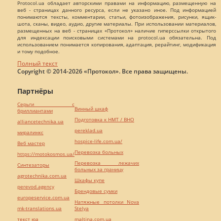
Protocol.ua обладает авторскими правами на информацию, размещенную на
веб - страницах данного ресурса, если не указано иное. Под информацией
понимаются тексты, комментарии, статьи, фотоизображения, рисунки, ящик-
шота, сканы, видео, аудио, другие материалы. При использовании материалов,
размещенных на веб - страницах «Протокол» наличие гиперссылки открытого
для индексации поисковыми системами на protocol.ua обязательна. Под
использованием понимается копирования, адаптация, рерайтинг, модификация
и тому подобное.
Полный текст
Copyright © 2014-2026 «Протокол». Все права защищены.
Партнёры
Серьги с
Винный шкаф
бриллиантами
Подготовка к НМТ / ВНО
alliancetechnika.ua
pereklad.ua
миралинкс
hospice-life.com.ua/
Веб мастер
Перевозка больных
https://motokosmos.ua/
Перевозка лежачих
Синтезаторы
больных за границу
agrotechnika.com.ua
Шкафы купе
perevod.agency
Брендовые сумки
europeservice.com.ua
Натяжные потолки Nova
mk-translations.ua
Stelya
текст юа
maltina.com.ua