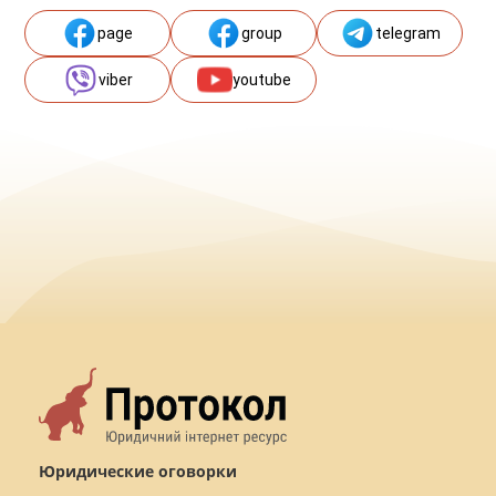
page
group
telegram
viber
youtube
Юридические оговорки