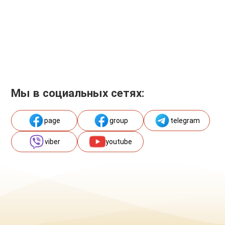
Мы в социальных сетях:
page
group
telegram
viber
youtube