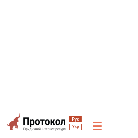
Рус
☰
Укр