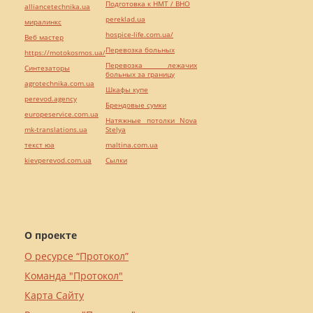
Подготовка к НМТ / ВНО
alliancetechnika.ua
pereklad.ua
миралинкс
hospice-life.com.ua/
Веб мастер
Перевозка больных
https://motokosmos.ua/
Перевозка лежачих
Синтезаторы
больных за границу
agrotechnika.com.ua
Шкафы купе
perevod.agency
Брендовые сумки
europeservice.com.ua
Натяжные потолки Nova
mk-translations.ua
Stelya
текст юа
maltina.com.ua
kievperevod.com.ua
Cылки
О проекте
О ресурсе “Протокол”
Команда "Протокол"
Карта Сайту