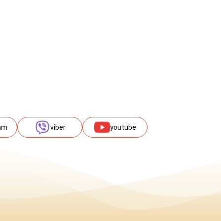
am
viber
youtube