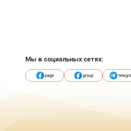
Мы в социальных сетях:
page
group
telegr