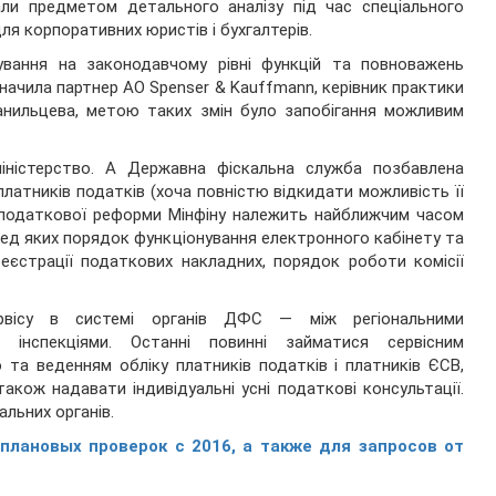
тали предметом детального аналізу під час спеціального
ля корпоративних юристів і бухгалтерів.
вання на законодавчому рівні функцій та повноважень
значила партнер АО Spenser & Kauffmann, керівник практики
анильцева, метою таких змін було запобігання можливим
іністерство. А Державна фіскальна служба позбавлена
атників податків (хоча повністю відкидати можливість її
ії податкової реформи Мінфіну належить найближчим часом
ред яких порядок функціонування електронного кабінету та
реєстрації податкових накладних, порядок роботи комісії
рвісу в системі органів ДФС — між регіональними
 інспекціями. Останні повинні займатися сервісним
 та веденням обліку платників податків і платників ЄСВ,
акож надавати індивідуальні усні податкові консультації.
льних органів.
плановых проверок с 2016, а также для запросов от