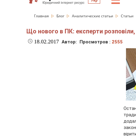
☰
Укр
Главная
Блог
Аналитические статьи
Статьи
Що нового в ПК: експерти розповіли,
18.02.2017
Автор:
Просмотров :
2555
Оста
трад
дода
закон
вірит