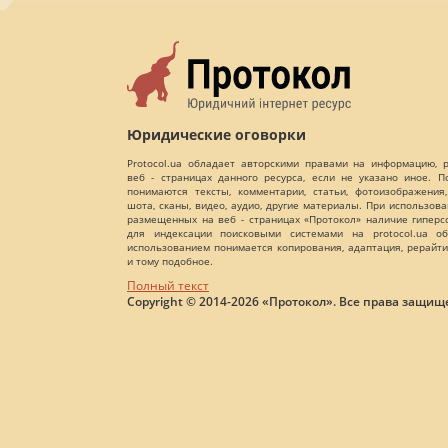
Юридические оговорки
Protocol.ua обладает авторскими правами на информацию,
веб - страницах данного ресурса, если не указано иное. 
понимаются тексты, комментарии, статьи, фотоизображения,
шота, сканы, видео, аудио, другие материалы. При использов
размещенных на веб - страницах «Протокол» наличие гиперс
для индексации поисковыми системами на protocol.ua об
использованием понимается копирования, адаптация, рерайти
и тому подобное.
Полный текст
Copyright © 2014-2026 «Протокол». Все права защищ