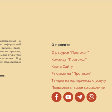
 размещенную на
О проекте
Под информацией
 рисунки, ящик-
ании материалов,
О ресурсе “Протокол”
сылки открытого
язательна. Под
Команда "Протокол"
нг, модификация
Карта Сайту
Реклама на "Протокол"
ены.
Тендер на юридическую услугу
Пользовательское соглашение