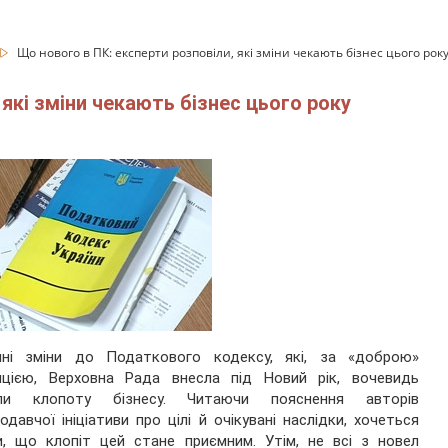
Що нового в ПК: експерти розповіли, які зміни чекають бізнес цього рок
 які зміни чекають бізнес цього року
нні зміни до Податкового кодексу, які, за «доброю»
ицією, Верховна Рада внесла під Новий рік, вочевидь
ли клопоту бізнесу. Читаючи пояснення авторів
одавчої ініціативи про цілі й очікувані наслідки, хочеться
и, що клопіт цей стане приємним. Утім, не всі з новел