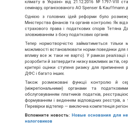
клімату в Україні» від 21.12.2016 №1797-VIII с
семінару, організованого АО Spenser & Kauffmann д
Однією з головних ідей реформи було розмежу
Міністерства фінансів та органів контролю. Як від
страхового права і податкових спорів Тетяна Д
зловживанням з боку податкових органів.
Тепер нормотворчістю займатиметься тільки м
можливості встановлювати норми поведінки для пл
впливу все ж таки не варто). У рамках реалізац
розробити й затвердити низку важливих актів, се
критерії оцінки ступеня ризику для припинення 
ДФС і багато інших.
Також розмежовані функції контролю й се
(міжрегіональними) органами та податковими
обслуговуванням платників податків, реєстрацією
формуванням і веденням відповідних реєстрів, а т
Перевірки відтепер — виключна компетенція регіона
Вспомните новость:
Новые основания для не
налоговиков