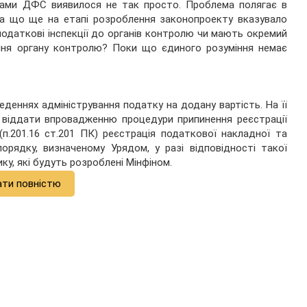
анами ДФС виявилося не так просто. Проблема полягає в
 на що ще на етапі розроблення законопроекту вказувало
податкові інспекції до органів контролю чи мають окремий
ння органу контролю? Поки що єдиного розуміння немає
деннях адміністрування податку на додану вартість. На її
о віддати впровадженню процедури припинення реєстрації
п.201.16 ст.201 ПК) реєстрація податкової накладної та
орядку, визначеному Урядом, у разі відповідності такої
ику, які будуть розроблені Мінфіном.
ати повністю