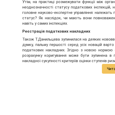
Утім, на практиці розмежувати функції між орг
неоднозначності статусу податкових інспекцій,
головне науково-експертне управління: належать 
статус? Як наслідок, чи мають вони повноваже
навіть у самих інспекціях.
Реєстрація податкових накладних
Також Т.Данильцева зупинилася на деяких нововве
думку, пальму першості серед усіх новацій варт
податкових накладних. Згідно з новою нормою (
розрахунку коригування може бути зупинена в п
накладної сукупності критеріїв оцінки ступенів риз
Чит