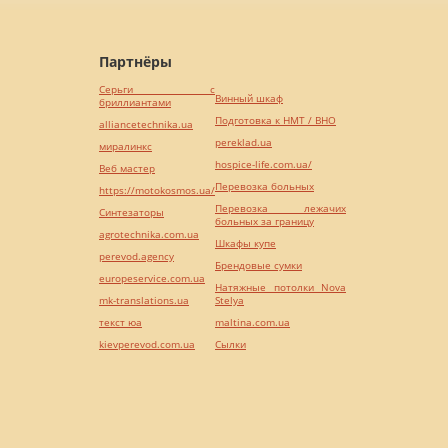
Партнёры
Серьги с
Винный шкаф
бриллиантами
Подготовка к НМТ / ВНО
alliancetechnika.ua
pereklad.ua
миралинкс
hospice-life.com.ua/
Веб мастер
Перевозка больных
https://motokosmos.ua/
Перевозка лежачих
Синтезаторы
больных за границу
agrotechnika.com.ua
Шкафы купе
perevod.agency
Брендовые сумки
europeservice.com.ua
Натяжные потолки Nova
mk-translations.ua
Stelya
текст юа
maltina.com.ua
kievperevod.com.ua
Cылки