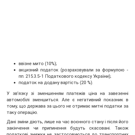
ввізне мито (10%);
акцизний податок (розраховували за формулою -
пп. 215.3.5-1 Податкового кодексу України);
податок на додану вартість (20 %).
У зв’язку зі зменшенням платежів ціна на завезенні
автомобілі зменшиться. Але є негативний показник в
тому, що держава за цього не отримає митні податки за
таку операцію.
Дані зміни діють, лише на час воєнного стану і після його
закінчення чи припинення будуть скасовані. Також
податкові знижки не застосовуються до транспортних