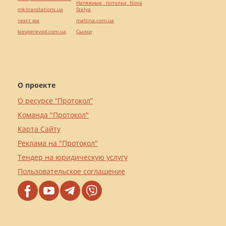
Натяжные потолки Nova
mk-translations.ua
Stelya
текст юа
maltina.com.ua
kievperevod.com.ua
Cылки
О проекте
О ресурсе “Протокол”
Команда "Протокол"
Карта Сайту
Реклама на "Протокол"
Тендер на юридическую услугу
Пользовательское соглашение