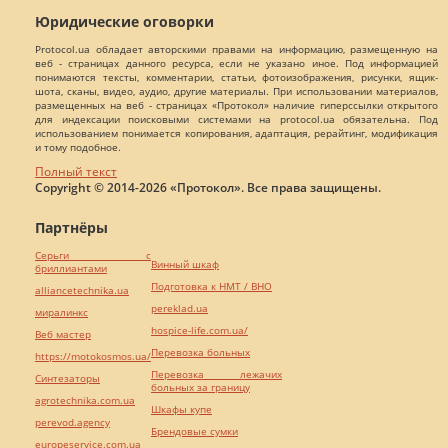
Юридические оговорки
Protocol.ua обладает авторскими правами на информацию, размещенную на
веб - страницах данного ресурса, если не указано иное. Под информацией
понимаются тексты, комментарии, статьи, фотоизображения, рисунки, ящик-
шота, сканы, видео, аудио, другие материалы. При использовании материалов,
размещенных на веб - страницах «Протокол» наличие гиперссылки открытого
для индексации поисковыми системами на protocol.ua обязательна. Под
использованием понимается копирования, адаптация, рерайтинг, модификация
и тому подобное.
Полный текст
Copyright © 2014-2026 «Протокол». Все права защищены.
Партнёры
Серьги с
Винный шкаф
бриллиантами
Подготовка к НМТ / ВНО
alliancetechnika.ua
pereklad.ua
миралинкс
hospice-life.com.ua/
Веб мастер
Перевозка больных
https://motokosmos.ua/
Перевозка лежачих
Синтезаторы
больных за границу
agrotechnika.com.ua
Шкафы купе
perevod.agency
Брендовые сумки
europeservice.com.ua