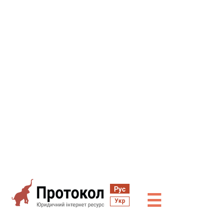
Рус
☰
Укр