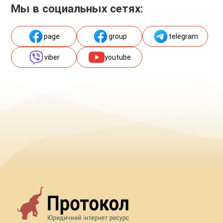
Мы в социальных сетях:
page
group
telegram
viber
youtube