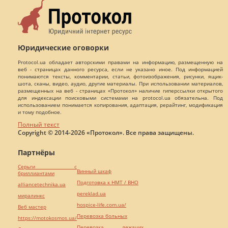
Юридические оговорки
Protocol.ua обладает авторскими правами на информацию, размещенную на
веб - страницах данного ресурса, если не указано иное. Под информацией
понимаются тексты, комментарии, статьи, фотоизображения, рисунки, ящик-
шота, сканы, видео, аудио, другие материалы. При использовании материалов,
размещенных на веб - страницах «Протокол» наличие гиперссылки открытого
для индексации поисковыми системами на protocol.ua обязательна. Под
использованием понимается копирования, адаптация, рерайтинг, модификация
и тому подобное.
Полный текст
Copyright © 2014-2026 «Протокол». Все права защищены.
Партнёры
Серьги с
Винный шкаф
бриллиантами
Подготовка к НМТ / ВНО
alliancetechnika.ua
pereklad.ua
миралинкс
hospice-life.com.ua/
Веб мастер
Перевозка больных
https://motokosmos.ua/
Перевозка лежачих