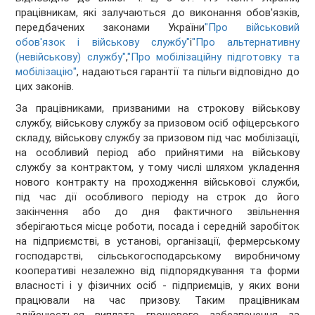
працівникам, які залучаються до виконання обов'язків,
передбачених законами України
"Про військовий
обов'язок і військову службу"
і
"Про альтернативну
(невійськову) службу"
,
"Про мобілізаційну підготовку та
мобілізацію"
, надаються гарантії та пільги відповідно до
цих законів.
За працівниками, призваними на строкову військову
службу, військову службу за призовом осіб офіцерського
складу, військову службу за призовом під час мобілізації,
на особливий період або прийнятими на військову
службу за контрактом, у тому числі шляхом укладення
нового контракту на проходження військової служби,
під час дії особливого періоду на строк до його
закінчення або до дня фактичного звільнення
зберігаються місце роботи, посада і середній заробіток
на підприємстві, в установі, організації, фермерському
господарстві, сільськогосподарському виробничому
кооперативі незалежно від підпорядкування та форми
власності і у фізичних осіб - підприємців, у яких вони
працювали на час призову. Таким працівникам