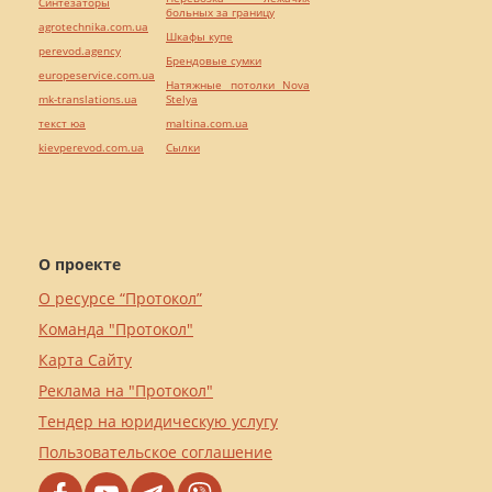
Синтезаторы
больных за границу
agrotechnika.com.ua
Шкафы купе
perevod.agency
Брендовые сумки
europeservice.com.ua
Натяжные потолки Nova
mk-translations.ua
Stelya
текст юа
maltina.com.ua
kievperevod.com.ua
Cылки
О проекте
О ресурсе “Протокол”
Команда "Протокол"
Карта Сайту
Реклама на "Протокол"
Тендер на юридическую услугу
Пользовательское соглашение