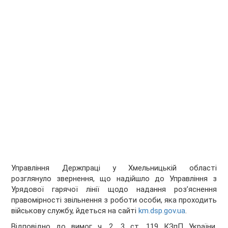
Управління Держпраці у Хмельницькій області
розглянуло звернення, що надійшло до Управління з
Урядової гарячої лінії щодо надання роз’яснення
правомірності звільнення з роботи особи, яка проходить
військову службу, йдеться на сайті
km.dsp.gov.ua
.
Відповідно до вимог ч. 2, 3 ст. 119 КЗпП України,