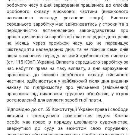
робочого часу з дня зарахування працівника до списків
особового складу військової частини (військового
навчального закладу, установи тощо). Виплата
середнього заробітку має здійснюватись у строки та з
періодичністю встановленою законодавством про
працю для виплати заробітної плати не рідше двох разів
на місяць через проміжок часу, що не перевищує
шістнадцяти календарних днів, та не пізніше семи днів
після закінчення періоду, за який здійснюється виплата
(ст. 115 КЗпП України). Виплата середнього заробітку за
час набуття права на таку виплату, з дня зарахування
працівника до списків особового складу військової
частини, здійснюється у найближчий після дня видання
наказу по підприємству про увільнення (звільнення)
працівника від виконання трудових обов’язків, у строк
встановлений для виплати заробітної плати.
Відповідно до ст. 55 Конституції України права і свободи
людини і громадянина захищаються судом. Кожна
особа має право в порядку цивільного судочинства,
звернутися до суду за захистом своїх порушених,
невизнаних або оспорюваних прав, свобод чи інтересів, у