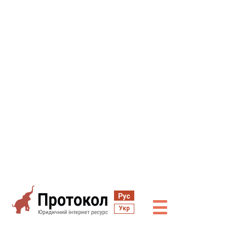
Рус
☰
Укр