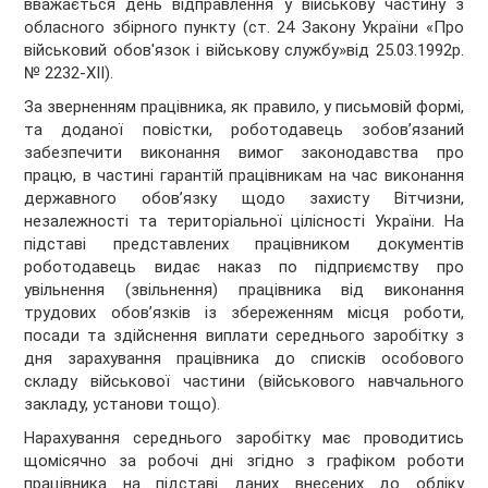
вважається день відправлення у військову частину з
обласного збірного пункту (ст. 24 Закону України «Про
військовий обов'язок і військову службу»від 25.03.1992р.
№ 2232-XII).
За зверненням працівника, як правило, у письмовій формі,
та доданої повістки, роботодавець зобов’язаний
забезпечити виконання вимог законодавства про
працю, в частині гарантій працівникам на час виконання
державного обов’язку щодо захисту Вітчизни,
незалежності та територіальної цілісності України. На
підставі представлених працівником документів
роботодавець видає наказ по підприємству про
увільнення (звільнення) працівника від виконання
трудових обов’язків із збереженням місця роботи,
посади та здійснення виплати середнього заробітку з
дня зарахування працівника до списків особового
складу військової частини (військового навчального
закладу, установи тощо).
Нарахування середнього заробітку має проводитись
щомісячно за робочі дні згідно з графіком роботи
працівника на підставі даних внесених до обліку