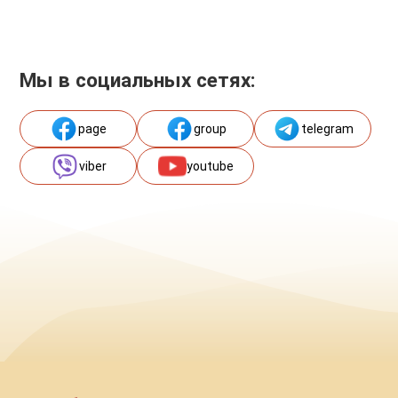
Мы в социальных сетях:
page
group
telegram
viber
youtube