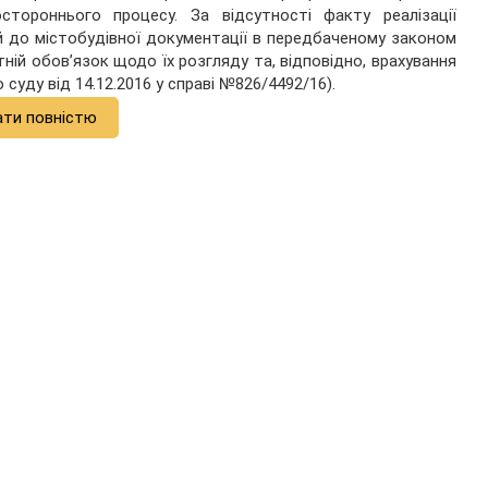
стороннього процесу. За відсутності факту реалізації
й до містобудівної документації в передбаченому законом
ній обов’язок щодо їх розгляду та, відповідно, врахування
суду від 14.12.2016 у справі №826/4492/16).
ати повністю