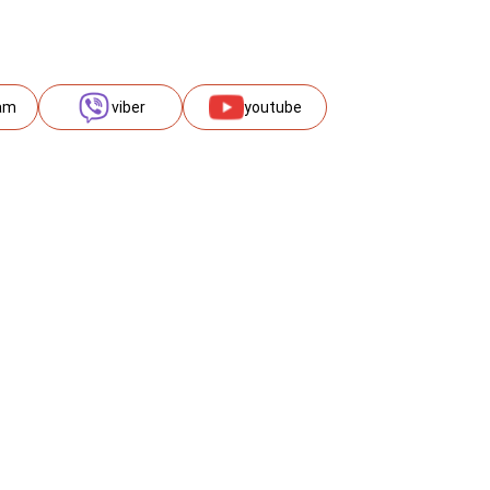
am
viber
youtube