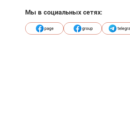
Мы в социальных сетях:
page
group
telegr