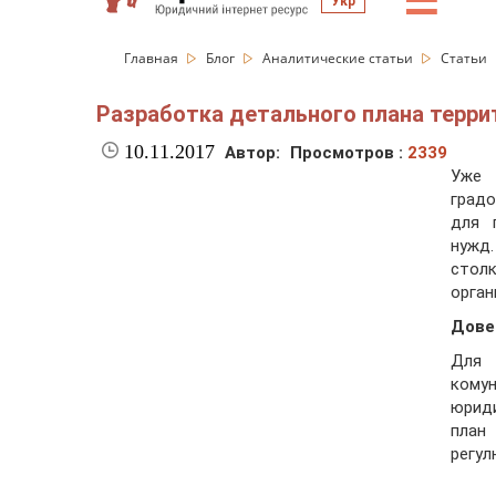
☰
Укр
Главная
Блог
Аналитические статьи
Статьи
Разработка детального плана терри
10.11.2017
Автор:
Просмотров :
2339
Уже 
градо
для 
нужд
стол
орган
Дове
Для 
комун
юрид
план
регул