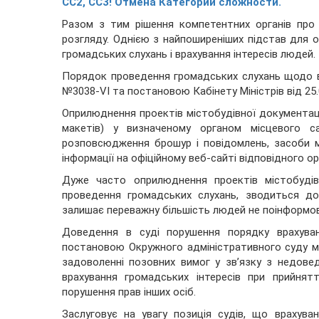
СС2, СС3! Отмена Категорий сложности.
Разом з тим рішення компетентних органів пр
розгляду. Однією з найпоширеніших підстав для 
громадських слухань і врахування інтересів людей.
Порядок проведення громадських слухань щодо вр
№3038-VI та постановою Кабінету Міністрів від 25
Оприлюднення проектів містобудівної документаці
макетів) у визначеному органом місцевого
с
розповсюдження брошур і повідомлень, засоби м
інформації на офіційному веб-сайті відповідного о
Дуже часто оприлюднення проектів містобудів
проведення громадських слухань, зводиться д
залишає переважну більшість людей не поінформов
Доведення в суді порушення порядку врахуван
постановою Окружного адміністративного суду м.
задоволенні позовних вимог у зв’язку з недов
врахування громадських інтересів при прийнят
порушення прав інших осіб.
Заслуговує на увагу позиція судів, що врахува