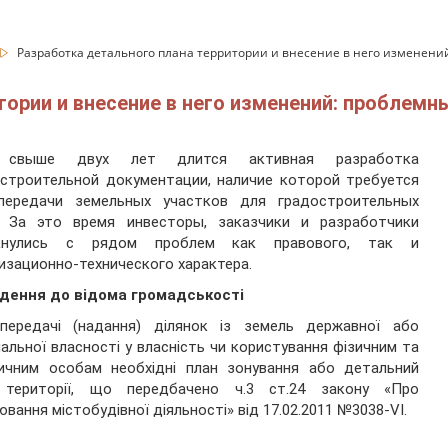
Разработка детального плана территории и внесение в него изменени
тории и внесение в него изменений: проблемн
свыше двух лет длится активная разработка
строительной документации, наличие которой требуется
передачи земельных участков для градостроительных
. За это время инвесторы, заказчики и разработчики
кнулись с рядом проблем как правового, так и
изационно-технического характера.
дення до відома громадськості
передачі (надання) ділянок із земель державної або
альної власності у власність чи користування фізичним та
ичним особам необхідні план зонування або детальний
 території,
що передбачено ч.3 ст.24 закону «Про
ювання містобудівної діяльності» від 17.02.2011 №3038-VI.