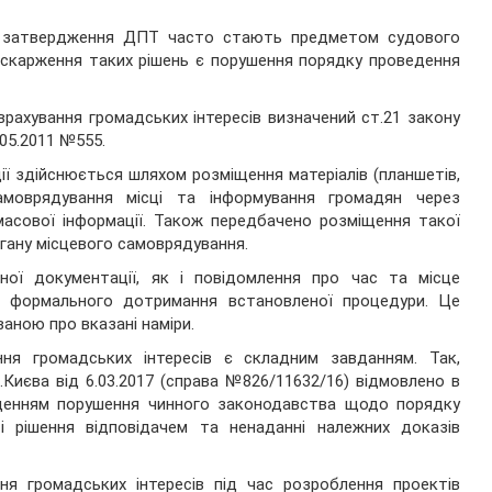
о затвердження ДПТ часто стають предметом судового
оскарження таких рішень є порушення порядку проведення
ахування громадських інтересів визначений ст.21 закону
.05.2011 №555.
ї здійснюється шляхом розміщення матеріалів (планшетів,
амоврядування місці та інформування громадян через
асової інформації. Також передбачено розміщення такої
ргану місцевого самоврядування.
ної документації, як і повідомлення про час та місце
о формального дотримання встановленої процедури. Це
аною про вказані наміри.
ня громадських інтересів є складним завданням. Так,
Києва від 6.03.2017 (справа №826/11632/16) відмовлено в
еденням порушення чинного законодавства щодо порядку
ті рішення відповідачем та ненаданні належних доказів
ння громадських інтересів під час розроблення проектів