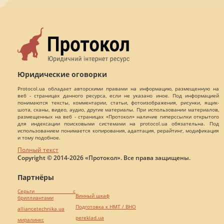
Юридические оговорки
Protocol.ua обладает авторскими правами на информацию, размещенную на
веб - страницах данного ресурса, если не указано иное. Под информацией
понимаются тексты, комментарии, статьи, фотоизображения, рисунки, ящик-
шота, сканы, видео, аудио, другие материалы. При использовании материалов,
размещенных на веб - страницах «Протокол» наличие гиперссылки открытого
для индексации поисковыми системами на protocol.ua обязательна. Под
использованием понимается копирования, адаптация, рерайтинг, модификация
и тому подобное.
Полный текст
Copyright © 2014-2026 «Протокол». Все права защищены.
Партнёры
Серьги с
Винный шкаф
бриллиантами
Подготовка к НМТ / ВНО
alliancetechnika.ua
pereklad.ua
миралинкс