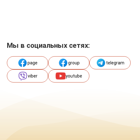
Мы в социальных сетях:
page
group
telegram
viber
youtube