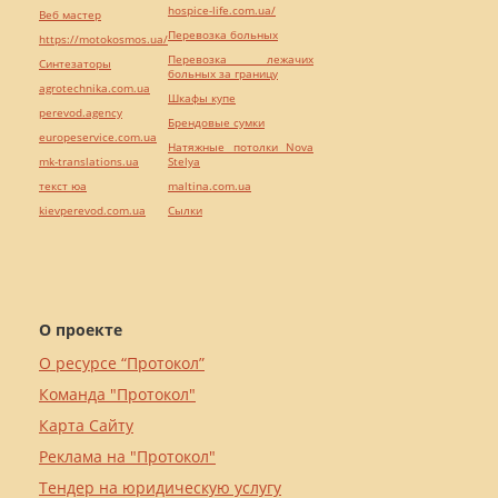
hospice-life.com.ua/
Веб мастер
Перевозка больных
https://motokosmos.ua/
Перевозка лежачих
Синтезаторы
больных за границу
agrotechnika.com.ua
Шкафы купе
perevod.agency
Брендовые сумки
europeservice.com.ua
Натяжные потолки Nova
mk-translations.ua
Stelya
текст юа
maltina.com.ua
kievperevod.com.ua
Cылки
О проекте
О ресурсе “Протокол”
Команда "Протокол"
Карта Сайту
Реклама на "Протокол"
Тендер на юридическую услугу