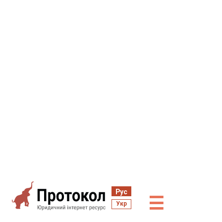
Рус
☰
Укр