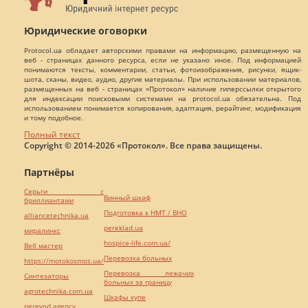
Юридические оговорки
Protocol.ua обладает авторскими правами на информацию, размещенную на
веб - страницах данного ресурса, если не указано иное. Под информацией
понимаются тексты, комментарии, статьи, фотоизображения, рисунки, ящик-
шота, сканы, видео, аудио, другие материалы. При использовании материалов,
размещенных на веб - страницах «Протокол» наличие гиперссылки открытого
для индексации поисковыми системами на protocol.ua обязательна. Под
использованием понимается копирования, адаптация, рерайтинг, модификация
и тому подобное.
Полный текст
Copyright © 2014-2026 «Протокол». Все права защищены.
Партнёры
Серьги с
Винный шкаф
бриллиантами
Подготовка к НМТ / ВНО
alliancetechnika.ua
pereklad.ua
миралинкс
hospice-life.com.ua/
Веб мастер
Перевозка больных
https://motokosmos.ua/
Перевозка лежачих
Синтезаторы
больных за границу
agrotechnika.com.ua
Шкафы купе
perevod.agency