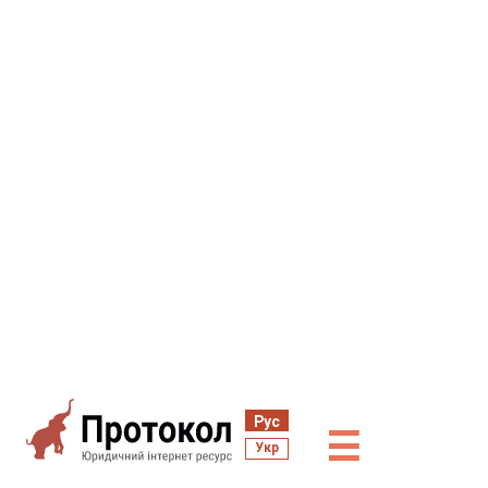
Рус
☰
Укр