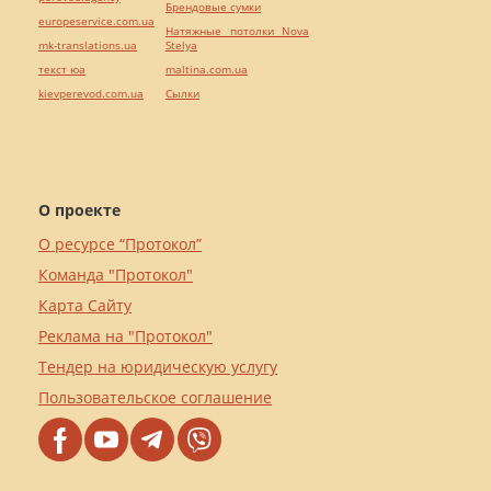
Брендовые сумки
europeservice.com.ua
Натяжные потолки Nova
mk-translations.ua
Stelya
текст юа
maltina.com.ua
kievperevod.com.ua
Cылки
О проекте
О ресурсе “Протокол”
Команда "Протокол"
Карта Сайту
Реклама на "Протокол"
Тендер на юридическую услугу
Пользовательское соглашение