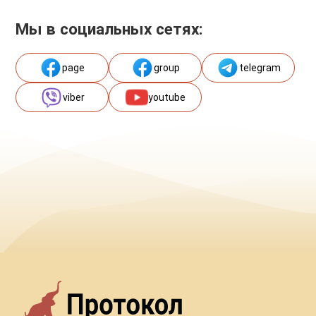
Мы в социальных сетях:
page
group
telegram
viber
youtube