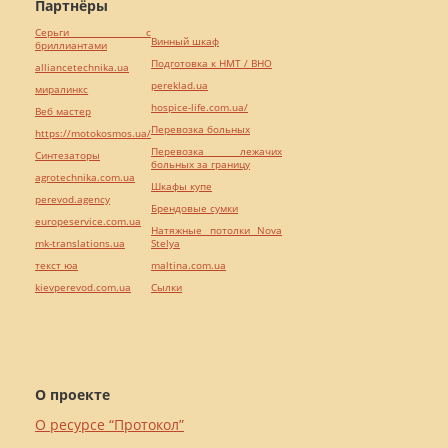
Партнёры
Серьги с
Винный шкаф
бриллиантами
Подготовка к НМТ / ВНО
alliancetechnika.ua
pereklad.ua
миралинкс
hospice-life.com.ua/
Веб мастер
Перевозка больных
https://motokosmos.ua/
Перевозка лежачих
Синтезаторы
больных за границу
agrotechnika.com.ua
Шкафы купе
perevod.agency
Брендовые сумки
europeservice.com.ua
Натяжные потолки Nova
mk-translations.ua
Stelya
текст юа
maltina.com.ua
kievperevod.com.ua
Cылки
О проекте
О ресурсе “Протокол”