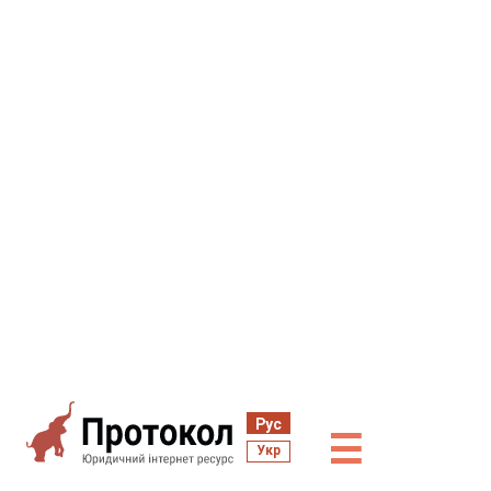
Рус
☰
Укр