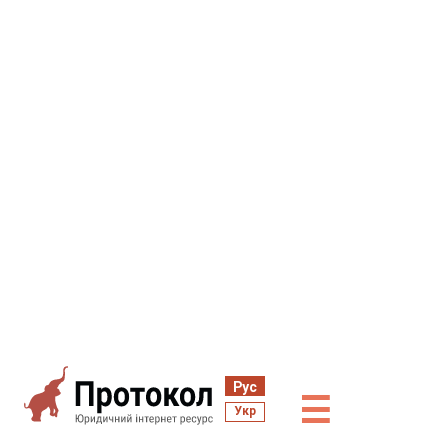
Рус
☰
Укр