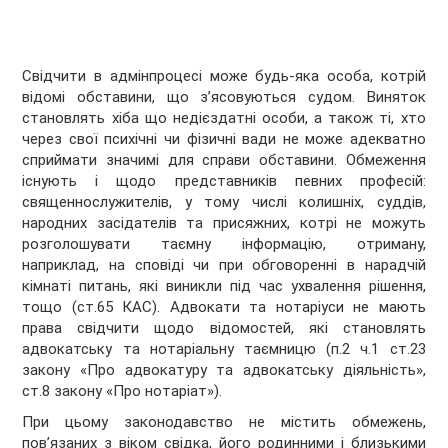
Свідчити в адмінпроцесі може будь-яка особа, котрій
відомі обставини, що з’ясовуються судом. Виняток
становлять хіба що недієздатні особи, а також ті, хто
через свої психічні чи фізичні вади не може адекватно
сприймати значимі для справи обставини. Обмеження
існують і щодо представників певних професій:
священнослужителів, у тому числі колишніх, суддів,
народних засідателів та присяжних, котрі не можуть
розголошувати таємну інформацію, отриману,
наприклад, на сповіді чи при обговоренні в нарадчій
кімнаті питань, які виникли під час ухвалення рішення,
тощо (ст.65 КАС). Адвокати та нотаріуси не мають
права свідчити щодо відомостей, які становлять
адвокатську та нотаріальну таємницю (п.2 ч.1 ст.23
закону «Про адвокатуру та адвокатську діяльність»,
ст.8 закону «Про нотаріат»).
При цьому законодавство не містить обмежень,
пов’язаних з віком свідка, його родинними і близькими