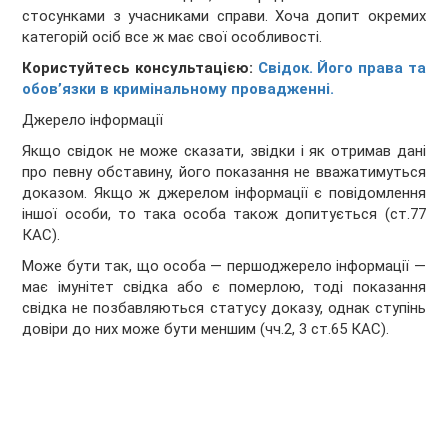
стосунками з учасниками справи. Хоча допит окремих
категорій осіб все ж має свої особливості.
Користуйтесь консультацією:
Свідок. Його права та
обов’язки в кримінальному провадженні.
Джерело інформації
Якщо свідок не може сказати, звідки і як отримав дані
про певну обставину, його показання не вважатимуться
доказом. Якщо ж джерелом інформації є повідомлення
іншої особи, то така особа також допитується (ст.77
КАС).
Може бути так, що особа — першоджерело інформації —
має імунітет свідка або є померлою, тоді показання
свідка не позбавляються статусу доказу, однак ступінь
довіри до них може бути меншим (чч.2, 3 ст.65 КАС).