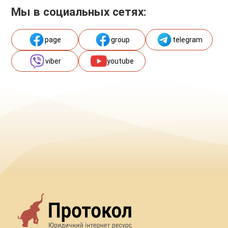
Мы в социальных сетях:
page
group
telegram
viber
youtube