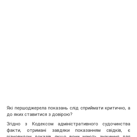
Які першоджерела показань слід сприймати критично, а
до яких ставитися з довірою?
Згідно з Кодексом адміністративного судочинства
факти, отримані завдяки показанням свідків, є
різновидом доказів, якщо вони мають значення для