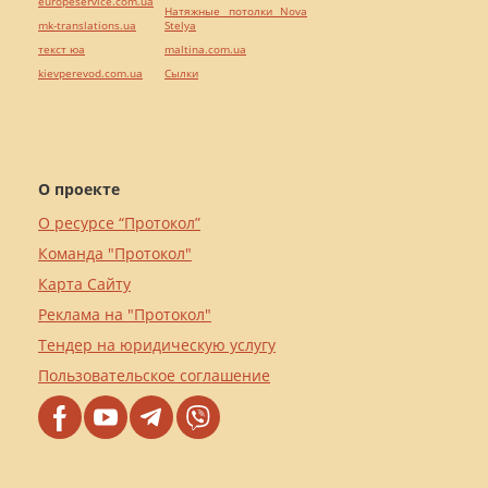
europeservice.com.ua
Натяжные потолки Nova
mk-translations.ua
Stelya
текст юа
maltina.com.ua
kievperevod.com.ua
Cылки
О проекте
О ресурсе “Протокол”
Команда "Протокол"
Карта Сайту
Реклама на "Протокол"
Тендер на юридическую услугу
Пользовательское соглашение