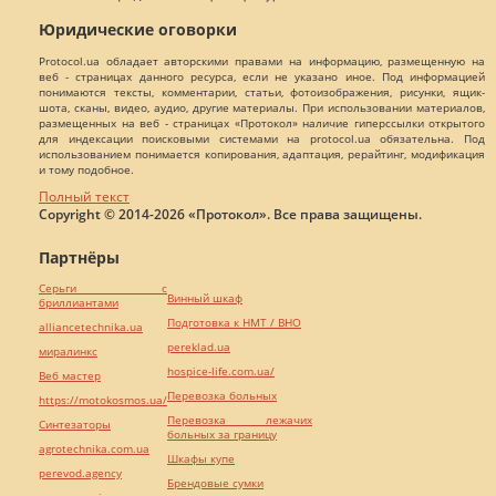
Юридические оговорки
Protocol.ua обладает авторскими правами на информацию, размещенную на
веб - страницах данного ресурса, если не указано иное. Под информацией
понимаются тексты, комментарии, статьи, фотоизображения, рисунки, ящик-
шота, сканы, видео, аудио, другие материалы. При использовании материалов,
размещенных на веб - страницах «Протокол» наличие гиперссылки открытого
для индексации поисковыми системами на protocol.ua обязательна. Под
использованием понимается копирования, адаптация, рерайтинг, модификация
и тому подобное.
Полный текст
Copyright © 2014-2026 «Протокол». Все права защищены.
Партнёры
Серьги с
Винный шкаф
бриллиантами
Подготовка к НМТ / ВНО
alliancetechnika.ua
pereklad.ua
миралинкс
hospice-life.com.ua/
Веб мастер
Перевозка больных
https://motokosmos.ua/
Перевозка лежачих
Синтезаторы
больных за границу
agrotechnika.com.ua
Шкафы купе
perevod.agency
Брендовые сумки