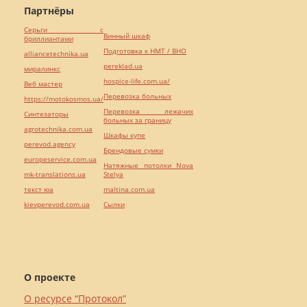
Партнёры
Серьги с
Винный шкаф
бриллиантами
Подготовка к НМТ / ВНО
alliancetechnika.ua
pereklad.ua
миралинкс
hospice-life.com.ua/
Веб мастер
Перевозка больных
https://motokosmos.ua/
Перевозка лежачих
Синтезаторы
больных за границу
agrotechnika.com.ua
Шкафы купе
perevod.agency
Брендовые сумки
europeservice.com.ua
Натяжные потолки Nova
mk-translations.ua
Stelya
текст юа
maltina.com.ua
kievperevod.com.ua
Cылки
О проекте
О ресурсе “Протокол”