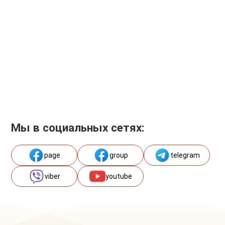
Мы в социальных сетях:
page
group
telegram
viber
youtube