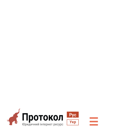
Рус
☰
Укр