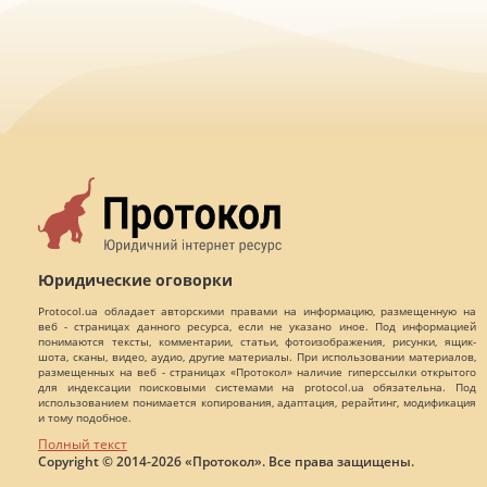
Юридические оговорки
Protocol.ua обладает авторскими правами на информацию, размещенную на
веб - страницах данного ресурса, если не указано иное. Под информацией
понимаются тексты, комментарии, статьи, фотоизображения, рисунки, ящик-
шота, сканы, видео, аудио, другие материалы. При использовании материалов,
размещенных на веб - страницах «Протокол» наличие гиперссылки открытого
для индексации поисковыми системами на protocol.ua обязательна. Под
использованием понимается копирования, адаптация, рерайтинг, модификация
и тому подобное.
Полный текст
Copyright © 2014-2026 «Протокол». Все права защищены.