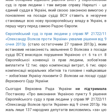
суд із прав людини і там виграв справу. Нарешті - це
єдиний суддя в Україні, який своєю законною вимогою у
поновленні на посади судді ВСУ ставить в незручне
становище всю нову проєвропейську владу в Україні, в
першу чергу перед самою Радою Європи.
Європейський суд із прав людини у справі № 21722/11
«Олександр Волков проти України» ухвалив рішення від 9
січня 2013р.
(стало остаточним 27 травня 2013р.), яким
встановив незаконність звільнення О. Волкова з посади
судді ВСУ, внаслідок порушення Україною ст. 6 та ст. 8
Європейської конвенції із прав людини, зобов’язав
виплатити 12 тис. євро компенсації витрат, 6 тис. євро
компенсації моральних збитків та головне і найцікавіше
–
зобов’язав Україну поновити О. Волкова на посаді судді
Верховного Суду України.
Сьогодні Верховна Рада України
не підтримала
Постанову «Про виконання Україною пункту 9 рішення
Європейського суду з прав людини у справі № 21722/11
«Олександр Волков проти України» від 9 січня 2013р. На
жаль лише 137 народних депутатів висловились «за» цю