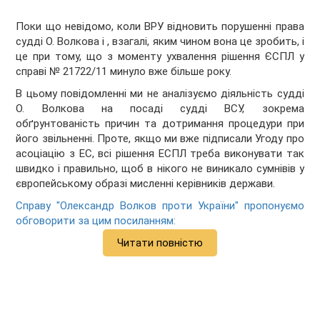
Поки що невідомо, коли ВРУ відновить порушенні права
судді О. Волкова і , взагалі, яким чином вона це зробить, і
це при тому, що з моменту ухвалення рішення ЄСПЛ у
справі № 21722/11 минуло вже більше року.
В цьому повідомленні ми не аналізуємо діяльність судді
О. Волкова на посаді судді ВСУ, зокрема
обґрунтованість причин та дотримання процедури при
його звільненні. Проте, якщо ми вже підписали Угоду про
асоціацію з ЕС, всі рішення ЕСПЛ треба виконувати так
швидко і правильно, щоб в нікого не виникало сумнівів у
європейському образі мисленні керівників держави.
Справу "Олександр Волков проти України" пропонуємо
обговорити за цим посиланням:
Читати повністю