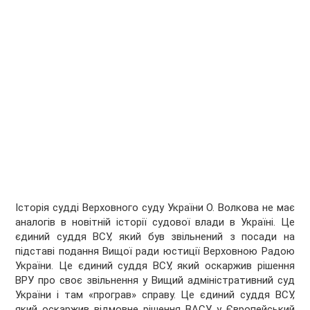
Історія судді Верховного суду України О. Волкова не має
аналогів в новітній історії судової влади в Україні. Це
єдиний суддя ВСУ, який був звільнений з посади на
підставі подання Вищої ради юстиції Верховною Радою
України. Це єдиний суддя ВСУ, який оскаржив рішення
ВРУ про своє звільнення у Вищий адміністративний суд
України і там «програв» справу. Це єдиний суддя ВСУ,
який оскаржив відмовне рішення ВАСУ у Європейський