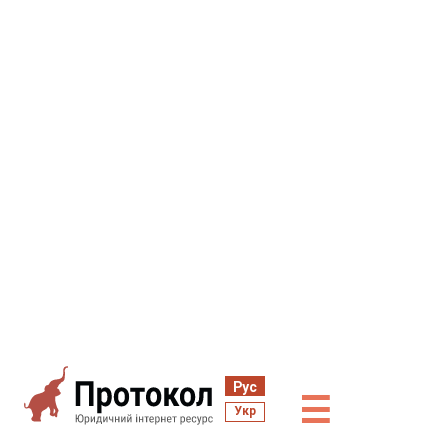
Рус
☰
Укр