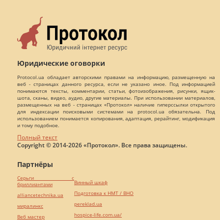
Юридические оговорки
Protocol.ua обладает авторскими правами на информацию, размещенную на
веб - страницах данного ресурса, если не указано иное. Под информацией
понимаются тексты, комментарии, статьи, фотоизображения, рисунки, ящик-
шота, сканы, видео, аудио, другие материалы. При использовании материалов,
размещенных на веб - страницах «Протокол» наличие гиперссылки открытого
для индексации поисковыми системами на protocol.ua обязательна. Под
использованием понимается копирования, адаптация, рерайтинг, модификация
и тому подобное.
Полный текст
Copyright © 2014-2026 «Протокол». Все права защищены.
Партнёры
Серьги с
Винный шкаф
бриллиантами
Подготовка к НМТ / ВНО
alliancetechnika.ua
pereklad.ua
миралинкс
hospice-life.com.ua/
Веб мастер