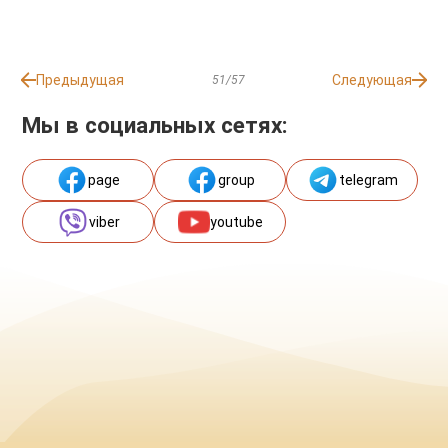
Предыдущая
Следующая
51/57
Мы в социальных сетях:
page
group
telegram
viber
youtube