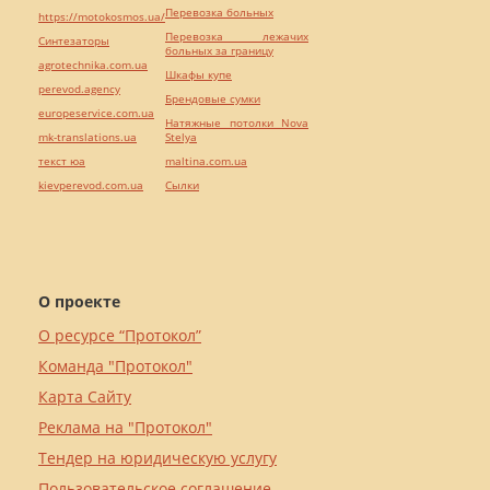
Перевозка больных
https://motokosmos.ua/
Перевозка лежачих
Синтезаторы
больных за границу
agrotechnika.com.ua
Шкафы купе
perevod.agency
Брендовые сумки
europeservice.com.ua
Натяжные потолки Nova
mk-translations.ua
Stelya
текст юа
maltina.com.ua
kievperevod.com.ua
Cылки
О проекте
О ресурсе “Протокол”
Команда "Протокол"
Карта Сайту
Реклама на "Протокол"
Тендер на юридическую услугу
Пользовательское соглашение