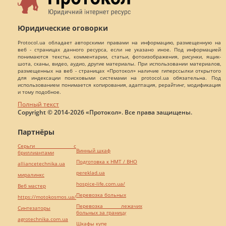
Юридические оговорки
Protocol.ua обладает авторскими правами на информацию, размещенную на
веб - страницах данного ресурса, если не указано иное. Под информацией
понимаются тексты, комментарии, статьи, фотоизображения, рисунки, ящик-
шота, сканы, видео, аудио, другие материалы. При использовании материалов,
размещенных на веб - страницах «Протокол» наличие гиперссылки открытого
для индексации поисковыми системами на protocol.ua обязательна. Под
использованием понимается копирования, адаптация, рерайтинг, модификация
и тому подобное.
Полный текст
Copyright © 2014-2026 «Протокол». Все права защищены.
Партнёры
Серьги с
Винный шкаф
бриллиантами
Подготовка к НМТ / ВНО
alliancetechnika.ua
pereklad.ua
миралинкс
hospice-life.com.ua/
Веб мастер
Перевозка больных
https://motokosmos.ua/
Перевозка лежачих
Синтезаторы
больных за границу
agrotechnika.com.ua
Шкафы купе