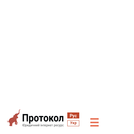
Рус
☰
Укр