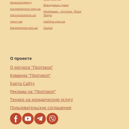
perevod.agency
Брендовые сумки
europeservice.com.ua
Натяжные потолки Nova
mk-translations.ua
Stelya
текст юа
maltina.com.ua
kievperevod.com.ua
Cылки
О проекте
О ресурсе “Протокол”
Команда "Протокол"
Карта Сайту
Реклама на "Протокол"
Тендер на юридическую услугу
Пользовательское соглашение