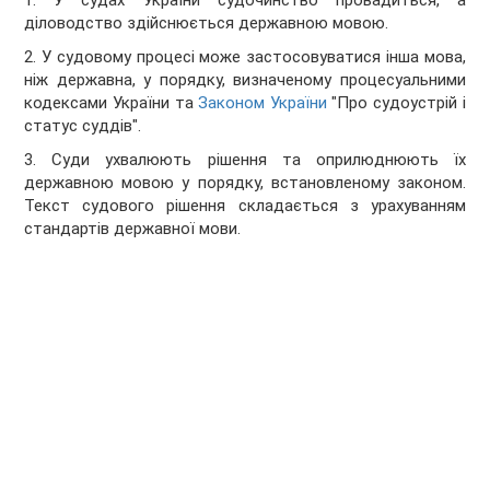
1. У судах України судочинство провадиться, а
діловодство здійснюється державною мовою.
2. У судовому процесі може застосовуватися інша мова,
ніж державна, у порядку, визначеному процесуальними
кодексами України та
Законом України
"Про судоустрій і
статус суддів".
3. Суди ухвалюють рішення та оприлюднюють їх
державною мовою у порядку, встановленому законом.
Текст судового рішення складається з урахуванням
стандартів державної мови.