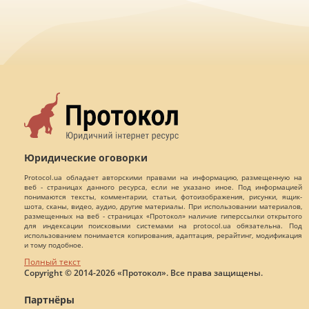
Юридические оговорки
Protocol.ua обладает авторскими правами на информацию, размещенную на
веб - страницах данного ресурса, если не указано иное. Под информацией
понимаются тексты, комментарии, статьи, фотоизображения, рисунки, ящик-
шота, сканы, видео, аудио, другие материалы. При использовании материалов,
размещенных на веб - страницах «Протокол» наличие гиперссылки открытого
для индексации поисковыми системами на protocol.ua обязательна. Под
использованием понимается копирования, адаптация, рерайтинг, модификация
и тому подобное.
Полный текст
Copyright © 2014-2026 «Протокол». Все права защищены.
Партнёры