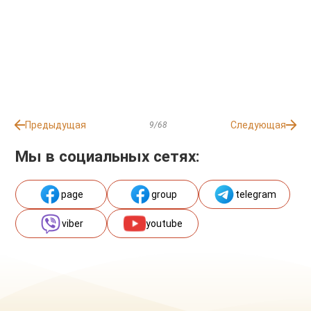
Предыдущая
Следующая
9/68
Мы в социальных сетях:
page
group
telegram
viber
youtube