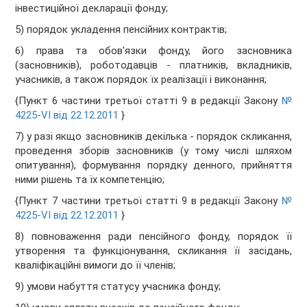
інвестиційної декларації фонду;
5) порядок укладення пенсійних контрактів;
6) права та обов'язки фонду, його засновника
(засновників), роботодавців - платників, вкладників,
учасників, а також порядок їх реалізації і виконання;
{Пункт 6 частини третьої статті 9 в редакції Закону
№
4225-VI від 22.12.2011
}
7) у разі якщо засновників декілька - порядок скликання,
проведення зборів засновників (у тому числі шляхом
опитування), формування порядку денного, прийняття
ними рішень та їх компетенцію;
{Пункт 7 частини третьої статті 9 в редакції Закону
№
4225-VI від 22.12.2011
}
8) повноваження ради пенсійного фонду, порядок її
утворення та функціонування, скликання її засідань,
кваліфікаційні вимоги до її членів;
9) умови набуття статусу учасника фонду;