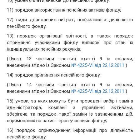
10) умови сплати внесків до пенсійного фонду;
11) порядок використання пенсійних активів фонду;
12) види дозволених витрат, пов'язаних з діяльністю
пенсійного фонду;
13) порядок організації звітності, а також порядок
отримання учасниками фонду виписок про стан їх
індивідуальних пенсійних рахунків;
{Пункт 13 частини третьої статті 9 із змінами,
внесеними згідно із Законом
№ 4225-VI від 22.12.2011
}
14) порядок припинення пенсійного фонду;
{Пункт 14 частини третьої статті 9 із змінами,
внесеними згідно із Законом
№ 4225-VI від 22.12.2011
}
15) умови, за яких можуть бути проведені вибір і заміна
адміністратора, компанії з управління активами,
зберігача та порядок такої заміни із зазначенням дій,
спрямованих на захист прав учасників фонду;
16) порядок оприлюднення інформації про діяльність
пенсійного фонду;