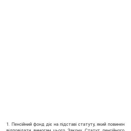
1. Пенсійний фонд діє на підставі статуту, який повинен
відповідати вимогам цього Закону. Статут пенсійного