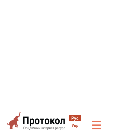
Рус
☰
Укр