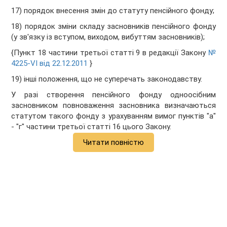
17) порядок внесення змін до статуту пенсійного фонду;
18) порядок зміни складу засновників пенсійного фонду
(у зв'язку із вступом, виходом, вибуттям засновників);
{Пункт 18 частини третьої статті 9 в редакції Закону
№
4225-VI від 22.12.2011
}
19) інші положення, що не суперечать законодавству.
У разі створення пенсійного фонду одноосібним
засновником повноваження засновника визначаються
статутом такого фонду з урахуванням вимог пунктів "а"
- "г" частини третьої статті 16 цього Закону.
Читати повністю