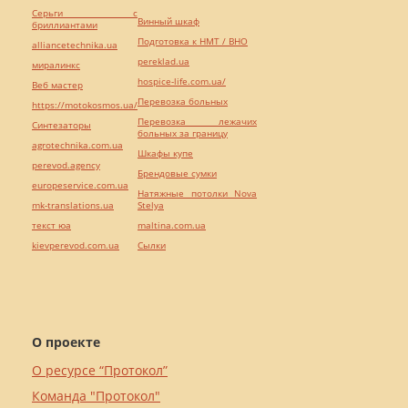
Серьги с
Винный шкаф
бриллиантами
Подготовка к НМТ / ВНО
alliancetechnika.ua
pereklad.ua
миралинкс
hospice-life.com.ua/
Веб мастер
Перевозка больных
https://motokosmos.ua/
Перевозка лежачих
Синтезаторы
больных за границу
agrotechnika.com.ua
Шкафы купе
perevod.agency
Брендовые сумки
europeservice.com.ua
Натяжные потолки Nova
mk-translations.ua
Stelya
текст юа
maltina.com.ua
kievperevod.com.ua
Cылки
О проекте
О ресурсе “Протокол”
Команда "Протокол"