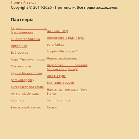
Полный текст
Copyright © 2014-2026 «Протокол». Все права защищены.
Партнёры
Серьги с
Винный шкаф
бриллиантами
Подготовка к НМТ / ВНО
alliancetechnika.ua
pereklad.ua
миралинкс
hospice-life.com.ua/
Веб мастер
Перевозка больных
https://motokosmos.ua/
Перевозка лежачих
Синтезаторы
больных за границу
agrotechnika.com.ua
Шкафы купе
perevod.agency
Брендовые сумки
europeservice.com.ua
Натяжные потолки Nova
mk-translations.ua
Stelya
текст юа
maltina.com.ua
kievperevod.com.ua
Cылки