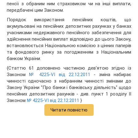
пенсії з обраним ним страховиком чи на інші виплати,
передбачені цим Законом.
Порядок використання пенсійних коштів, що
акумульовані на пенсійних депозитних рахунках у банках
учасниками недержавного пенсійного забезпечення для
здійснення пенсійних виплат відповідно до цього Закону,
встановлюється Національною комісією з цінних паперів
та фондового ринку за погодженням з Національним
банком України.
{Статтю 61 доповнено частиною дев'ятою згідно із
Законом
№ 4225-VI від 22.12.2011
- зміна набирає
чинності одночасно з набранням чинності змінами до
Закону України "Про банки і банківську діяльність" щодо
пенсійних депозитних рахунків - див. пункт 1 розділу II
Законом
№ 4225-VI від 22.12.2011
}
Читати повністю