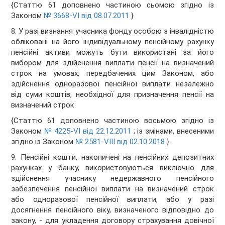
{Статтю 61 доповнено частиною сьомою згідно із
Законом
№ 3668-VI від 08.07.2011
}
8. У разі визнання учасника фонду особою з інвалідністю
обліковані на його індивідуальному пенсійному рахунку
пенсійні активи можуть бути використані за його
вибором для здійснення виплати пенсії на визначений
строк на умовах, передбачених цим Законом, або
здійснення одноразової пенсійної виплати незалежно
від суми коштів, необхідної для призначення пенсії на
визначений строк.
{Статтю 61 доповнено частиною восьмою згідно із
Законом
№ 4225-VI від 22.12.2011
; із змінами, внесеними
згідно із Законом
№ 2581-VIII від 02.10.2018
}
9. Пенсійні кошти, накопичені на пенсійних депозитних
рахунках у банку, використовуються виключно для
здійснення учаснику недержавного пенсійного
забезпечення пенсійної виплати на визначений строк
або одноразової пенсійної виплати, або у разі
досягнення пенсійного віку, визначеного відповідно до
закону, - для укладення договору страхування довічної