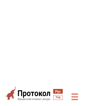
Рус
☰
Укр