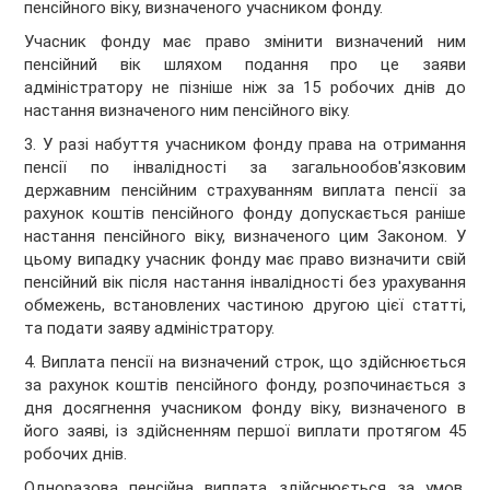
пенсійного віку, визначеного учасником фонду.
Учасник фонду має право змінити визначений ним
пенсійний вік шляхом подання про це заяви
адміністратору не пізніше ніж за 15 робочих днів до
настання визначеного ним пенсійного віку.
3. У разі набуття учасником фонду права на отримання
пенсії по інвалідності за загальнообов'язковим
державним пенсійним страхуванням виплата пенсії за
рахунок коштів пенсійного фонду допускається раніше
настання пенсійного віку, визначеного цим Законом. У
цьому випадку учасник фонду має право визначити свій
пенсійний вік після настання інвалідності без урахування
обмежень, встановлених частиною другою цієї статті,
та подати заяву адміністратору.
4. Виплата пенсії на визначений строк, що здійснюється
за рахунок коштів пенсійного фонду, розпочинається з
дня досягнення учасником фонду віку, визначеного в
його заяві, із здійсненням першої виплати протягом 45
робочих днів.
Одноразова пенсійна виплата здійснюється за умов,