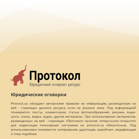
Юридические оговорки
Protocol.ua обладает авторскими правами на информацию, размещенную на
веб - страницах данного ресурса, если не указано иное. Под информацией
понимаются тексты, комментарии, статьи, фотоизображения, рисунки, ящик-
шота, сканы, видео, аудио, другие материалы. При использовании материалов,
размещенных на веб - страницах «Протокол» наличие гиперссылки открытого
для индексации поисковыми системами на protocol.ua обязательна. Под
использованием понимается копирования, адаптация, рерайтинг, модификация
и тому подобное.