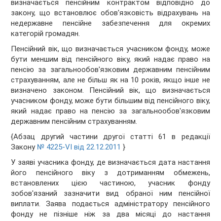
визначається пенсійним контрактом відповідно до
закону, що встановлює обов'язковість відрахувань на
недержавне пенсійне забезпечення для окремих
категорій громадян.
Пенсійний вік, що визначається учасником фонду, може
бути меншим від пенсійного віку, який надає право на
пенсію за загальнообов'язковим державним пенсійним
страхуванням, але не більш як на 10 років, якщо інше не
визначено законом. Пенсійний вік, що визначається
учасником фонду, може бути більшим від пенсійного віку,
який надає право на пенсію за загальнообов'язковим
державним пенсійним страхуванням.
{Абзац другий частини другої статті 61 в редакції
Закону
№ 4225-VI від 22.12.2011
}
У заяві учасника фонду, де визначається дата настання
його пенсійного віку з дотриманням обмежень,
встановлених цією частиною, учасник фонду
зобов'язаний зазначити вид обраної ним пенсійної
виплати. Заява подається адміністратору пенсійного
фонду не пізніше ніж за два місяці до настання