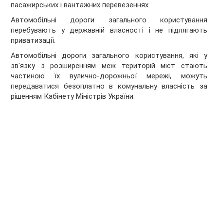
пасажирських і вантажних перевезеннях.
Автомобільні дороги загального користування
перебувають у державній власності і не підлягають
приватизації.
Автомобільні дороги загального користування, які у
зв'язку з розширенням меж територій міст стають
частиною їх вулично-дорожньої мережі, можуть
передаватися безоплатно в комунальну власність за
рішенням Кабінету Міністрів України.