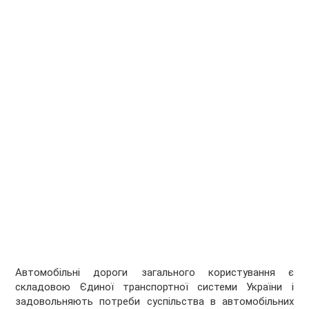
Автомобільні дороги загального користування є
складовою Єдиної транспортної системи України і
задовольняють потреби суспільства в автомобільних