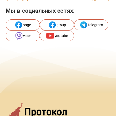
Мы в социальных сетях:
page
group
telegram
viber
youtube