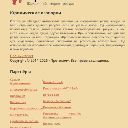
Юридические оговорки
Protocol.ua обладает авторскими правами на информацию, размещенную на
веб - страницах данного ресурса, если не указано иное. Под информацией
понимаются тексты, комментарии, статьи, фотоизображения, рисунки, ящик-
шота, сканы, видео, аудио, другие материалы. При использовании материалов,
размещенных на веб - страницах «Протокол» наличие гиперссылки открытого
для индексации поисковыми системами на protocol.ua обязательна. Под
использованием понимается копирования, адаптация, рерайтинг, модификация
и тому подобное.
Полный текст
Copyright © 2014-2026 «Протокол». Все права защищены.
Партнёры
Серьги с
Винный шкаф
бриллиантами
Подготовка к НМТ / ВНО
alliancetechnika.ua
pereklad.ua
миралинкс
hospice-life.com.ua/
Веб мастер
Перевозка больных
https://motokosmos.ua/
Перевозка лежачих
Синтезаторы
больных за границу
agrotechnika.com.ua
Шкафы купе
perevod.agency