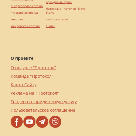
Брендовые сумки
europeservice.com.ua
Натяжные потолки Nova
mk-translations.ua
Stelya
текст юа
maltina.com.ua
kievperevod.com.ua
Cылки
О проекте
О ресурсе “Протокол”
Команда "Протокол"
Карта Сайту
Реклама на "Протокол"
Тендер на юридическую услугу
Пользовательское соглашение