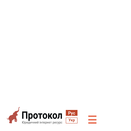
Рус
☰
Укр