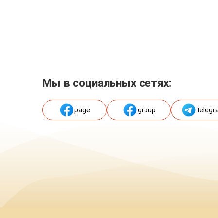
Мы в социальных сетях:
page
group
telegr