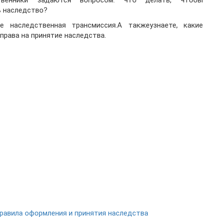
твенники задаются вопросом: что делать, чтобы
ь наследство?
 наследственная трансмиссия.А такжеузнаете, какие
рава на принятие наследства.
равила оформления и принятия наследства