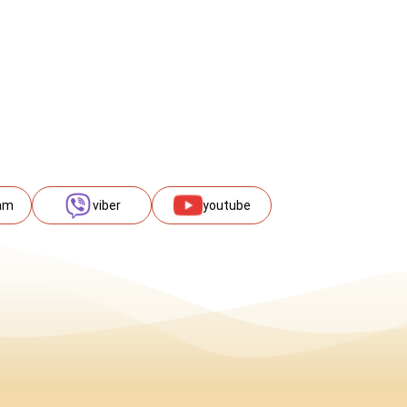
am
viber
youtube