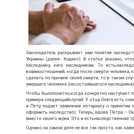
Законодатель раскрывает нам понятие наследст
Украины (далее- Кодекс). В статье указано, чт
наследнику, кего наследникам. То есть,насле
взаимоотношений, когда после смерти человека, 
сделать по причине своей смерти, то в таком сл
умершего человека (несостоявшегося наследника)
Чтобы былопонятно,когда конкретно наступает пе
примера следующийслучай: У отца Олега есть сов
а Петр подает заявление нотариусу о принятии н
оформить наследство). Теперь, вдова Петра – Ок
вместо своего мужа. Это и естьнаследственная т
Однако на самом деле не все так просто, как каже