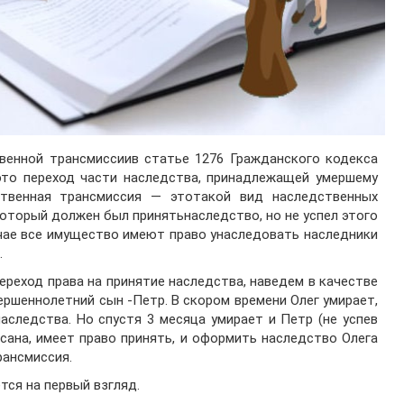
венной трансмиссиив статье 1276 Гражданского кодекса
оэто переход части наследства, принадлежащей умершему
дственная трансмиссия — этотакой вид наследственных
который должен был принятьнаследство, но не успел этого
учае все имущество имеют право унаследовать наследники
.
реход права на принятие наследства, наведем в качестве
ершеннолетний сын -Петр. В скором времени Олег умирает,
аследства. Но спустя 3 месяца умирает и Петр (не успев
сана, имеет право принять, и оформить наследство Олега
рансмиссия.
тся на первый взгляд.