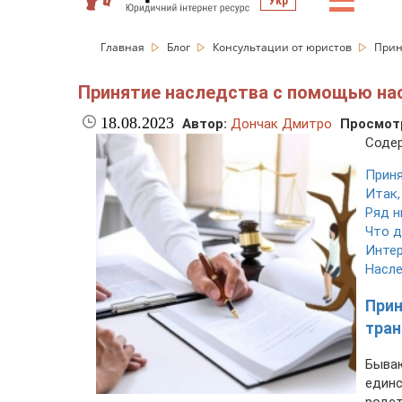
☰
Укр
Главная
Блог
Консультации от юристов
Прин
Принятие наследства с помощью на
18.08.2023
Автор:
Дончак Дмитро
Просмот
Содер
Приня
Итак,
Ряд н
Что д
Интер
Насле
При
тра
Быва
единс