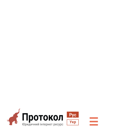
Рус
☰
Укр