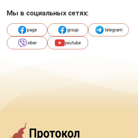
Мы в социальных сетях:
page
group
telegram
viber
youtube