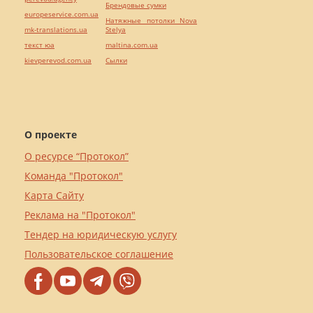
Брендовые сумки
europeservice.com.ua
Натяжные потолки Nova
mk-translations.ua
Stelya
текст юа
maltina.com.ua
kievperevod.com.ua
Cылки
О проекте
О ресурсе “Протокол”
Команда "Протокол"
Карта Сайту
Реклама на "Протокол"
Тендер на юридическую услугу
Пользовательское соглашение