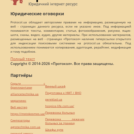
Юридические оговорки
Protocol.ua обладает авторскими правами на информацию, размещенную на
веб - страницах данного ресурса, если не указано иное. Под информацией
понимаются тексты, комментарии, статьи, фотоизображения, рисунки, ящик-
шота, сканы, видео, аудио, другие материалы. При использовании материалов,
размещенных на веб - страницах «Протокол» наличие гиперссылки открытого
для индексации поисковыми системами на protocol.ua обязательна. Под
использованием понимается копирования, адаптация, рерайтинг, модификация
и тому подобное.
Полный текст
Copyright © 2014-2026 «Протокол». Все права защищены.
Партнёры
Серьги с
Винный шкаф
бриллиантами
Подготовка к НМТ / ВНО
alliancetechnika.ua
pereklad.ua
миралинкс
hospice-life.com.ua/
Веб мастер
Перевозка больных
https://motokosmos.ua/
Перевозка лежачих
Синтезаторы
больных за границу
agrotechnika.com.ua
Шкафы купе
perevod.agency