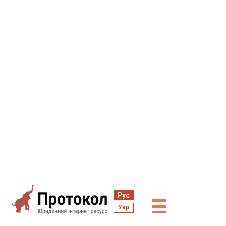
Рус
☰
Укр