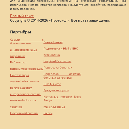
для индексации поисковыми системами на protocol.ua обязательна. Под
использованием понимается копирования, адаптация, рерайтинг, модификация
и тому подобное.
Полный текст
Copyright © 2014-2026 «Протокол». Все права защищены.
Партнёры
Серьги с
Винный шкаф
бриллиантами
Подготовка к НМТ / ВНО
alliancetechnika.ua
pereklad.ua
миралинкс
hospice-life.com.ua/
Веб мастер
Перевозка больных
https://motokosmos.ua/
Перевозка лежачих
Синтезаторы
больных за границу
agrotechnika.com.ua
Шкафы купе
perevod.agency
Брендовые сумки
europeservice.com.ua
Натяжные потолки Nova
mk-translations.ua
Stelya
текст юа
maltina.com.ua
kievperevod.com.ua
Cылки