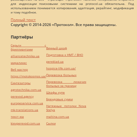
для индексации поисковыми системами на protocol.ua обязательна. Под
использованием понимается копирования, адаптация, рерайтинг, модификация
и тому подобное.
Полный текст
Copyright © 2014-2026 «Протокол». Все права защищены.
Партнёры
Серьги с
Винный шкаф
бриллиантами
Подготовка к НМТ / ВНО
alliancetechnika.ua
pereklad.ua
миралинкс
hospice-life.com.ua/
Веб мастер
Перевозка больных
https://motokosmos.ua/
Перевозка лежачих
Синтезаторы
больных за границу
agrotechnika.com.ua
Шкафы купе
perevod.agency
Брендовые сумки
europeservice.com.ua
Натяжные потолки Nova
mk-translations.ua
Stelya
текст юа
maltina.com.ua
kievperevod.com.ua
Cылки