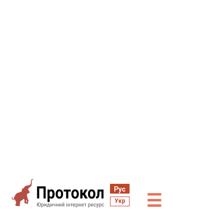
Рус
☰
Укр