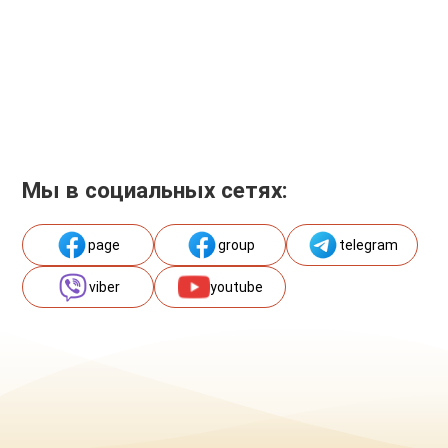
Мы в социальных сетях:
page
group
telegram
viber
youtube