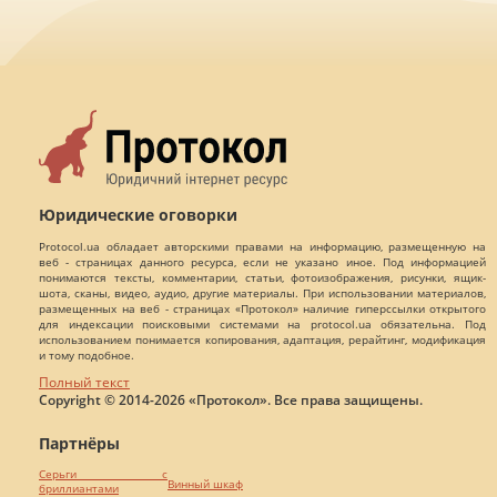
Юридические оговорки
Protocol.ua обладает авторскими правами на информацию, размещенную на
веб - страницах данного ресурса, если не указано иное. Под информацией
понимаются тексты, комментарии, статьи, фотоизображения, рисунки, ящик-
шота, сканы, видео, аудио, другие материалы. При использовании материалов,
размещенных на веб - страницах «Протокол» наличие гиперссылки открытого
для индексации поисковыми системами на protocol.ua обязательна. Под
использованием понимается копирования, адаптация, рерайтинг, модификация
и тому подобное.
Полный текст
Copyright © 2014-2026 «Протокол». Все права защищены.
Партнёры
Серьги с
Винный шкаф
бриллиантами