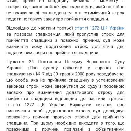
Отже, право на спадщину виникає з моменту її
відкриття, і закон зобов'язує спадкоємця, який постійно
не проживав зі спадкодавцем, у шестимісячний строк
подати нотаріусу заяву про прийняття спадщини.
Відповідно до частини третьої
статті 1272 ЦК України
за позовом спадкоємця, який пропустив строк для
прийняття спадщини з поважної причини, суд може
визначити йому додатковий строк, достатній для
подання ним заяви про прийняття спадщини.
Пунктом 24 Постанови Пленуму Верховного Суду
України «Про судову практику у справах про
спадкування» № 7 від 30 травня 2008 року передбачено,
що особа, яка не прийняла спадщину в установлений
законом строк, може звернутися до суду з позовною
заявою про визначення додаткового строку для
прийняття спадщини відповідно до частини третьої
статті 1272 ЦК України. Вирішуючи питання про
визначення особі додаткового строку, суд досліджує
поважність причини пропуску строку для прийняття
спадщини. При цьому необхідно виходити з того, що
поважними є причини, пов'язані з об'єктивними,