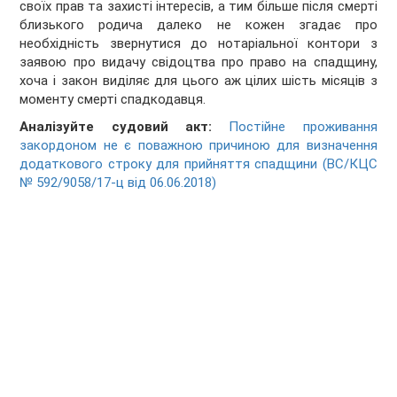
своїх прав та захисті інтересів, а тим більше після смерті
близького родича далеко не кожен згадає про
необхідність звернутися до нотаріальної контори з
заявою про видачу свідоцтва про право на спадщину,
хоча і закон виділяє для цього аж цілих шість місяців з
моменту смерті спадкодавця.
Аналізуйте судовий акт:
Постійне проживання
закордоном не є поважною причиною для визначення
додаткового строку для прийняття спадщини (ВС/КЦС
№ 592/9058/17-ц від 06.06.2018)