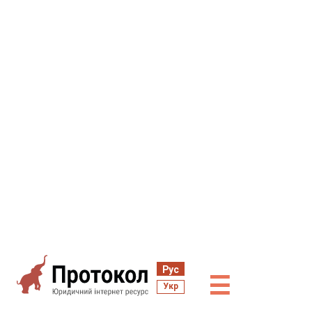
Рус
☰
Укр