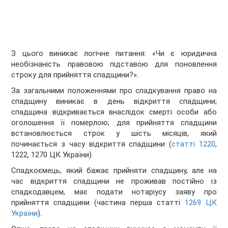
З цього виникає логічне питання: «Чи є юридична
необізнаність правовою підставою для поновлення
строку для прийняття спадщини?».
За загальними положеннями про спадкування право на
спадщину виникає в день відкриття спадщини;
спадщина відкривається внаслідок смерті особи або
оголошення її померлою; для прийняття спадщини
встановлюється строк у шість місяців, який
починається з часу відкриття спадщини (
статті 1220
,
1222, 1270 ЦК України).
Спадкоємець, який бажає прийняти спадщину, але на
час відкриття спадщини не проживав постійно із
спадкодавцем, має подати нотаріусу заяву про
прийняття спадщини (частина перша статті
1269 ЦК
України
).