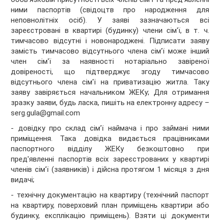
ними паспортів (свідоцтв про народження для
неповнолітніх осіб). У заяві зазначаються всі
зареєстровані в квартирі (будинку) члени сім'ї, в т. ч.
тимчасово відсутні і новонароджені. Підписати заяву
замість тимчасово відсутнього члена сім'ї може інший
член сім'ї за наявності нотаріально завіреної
довіреності, що підтверджує згоду тимчасово
відсутнього члена сім'ї на приватизацію житла. Таку
заяву завіряється начальником ЖЕКу; Для отримання
зразку заяви, будь ласка, пишіть на електронну адресу –
serg.gula@gmail.com
- довідку про склад сім'ї наймача і про займані ними
приміщення. Така довідка видається працівниками
паспортного відділу ЖЕКу безкоштовно при
пред'явленні паспортів всіх зареєстрованих у квартирі
членів сім'ї (заявників) і дійсна протягом 1 місяця з дня
видачі;
- технічну документацію на квартиру (технічний паспорт
на квартиру, поверховий план приміщень квартири або
будинку, експлікацію приміщень). Взяти ці документи