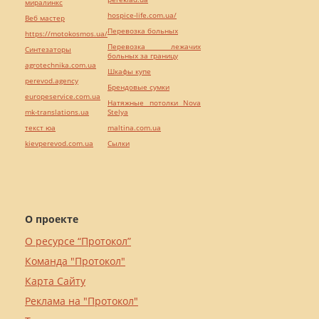
миралинкс
hospice-life.com.ua/
Веб мастер
Перевозка больных
https://motokosmos.ua/
Перевозка лежачих
Синтезаторы
больных за границу
agrotechnika.com.ua
Шкафы купе
perevod.agency
Брендовые сумки
europeservice.com.ua
Натяжные потолки Nova
mk-translations.ua
Stelya
текст юа
maltina.com.ua
kievperevod.com.ua
Cылки
О проекте
О ресурсе “Протокол”
Команда "Протокол"
Карта Сайту
Реклама на "Протокол"