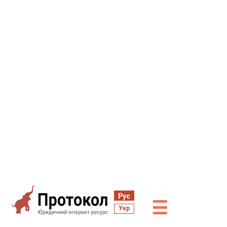
Рус
☰
Укр