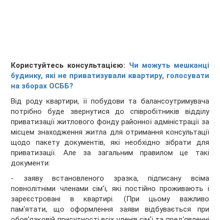
Користуйтесь консультацією:
Чи можуть мешканці
будинку, які не приватизували квартиру, голосувати
на зборах ОСББ?
Від роду квартири, її побудови та балансоутримувача
потрібно буде звернутися до співробітників відділу
приватизації житлового фонду районної адміністрації за
місцем знаходження житла для отримання консультації
щодо пакету документів, які необхідно зібрати для
приватизації. Але за загальним правилом це такі
документи:
- заяву встановленого зразка, підписану всіма
повнолітніми членами сім'ї, які постійно проживають і
зареєстровані в квартирі. (При цьому важливо
пам'ятати, що оформлення заяви відбувається при
обов'язковій присутності всіх членів сім'ї та пред'явленні