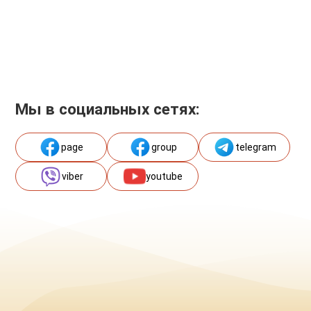
Мы в социальных сетях:
page
group
telegram
viber
youtube