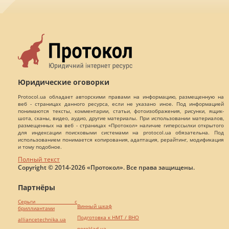
Юридические оговорки
Protocol.ua обладает авторскими правами на информацию, размещенную на
веб - страницах данного ресурса, если не указано иное. Под информацией
понимаются тексты, комментарии, статьи, фотоизображения, рисунки, ящик-
шота, сканы, видео, аудио, другие материалы. При использовании материалов,
размещенных на веб - страницах «Протокол» наличие гиперссылки открытого
для индексации поисковыми системами на protocol.ua обязательна. Под
использованием понимается копирования, адаптация, рерайтинг, модификация
и тому подобное.
Полный текст
Copyright © 2014-2026 «Протокол». Все права защищены.
Партнёры
Серьги с
Винный шкаф
бриллиантами
Подготовка к НМТ / ВНО
alliancetechnika.ua
pereklad.ua