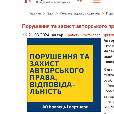
☰
Укр
Главная
Блог
Консультации от юристов
Пору
Порушення та захист авторського пр
21.03.2024
Автор:
Кравець Ростислав Юрійо
Авто
інтел
нале
який
інших
Відпо
фізич
особ
забе
норма
автор
сього
їхньо