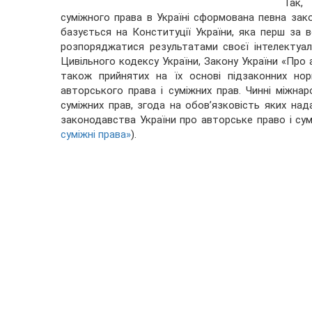
Так,
суміжного права в Україні сформована певна зак
базується на Конституції України, яка перш за 
розпоряджатися результатами своєї інтелектуаль
Цивільного кодексу України, Закону України «Про а
також прийнятих на їх основі підзаконних нор
авторського права і суміжних прав. Чинні міжна
суміжних прав, згода на обов’язковість яких на
законодавства України про авторське право і сум
суміжні права»
).