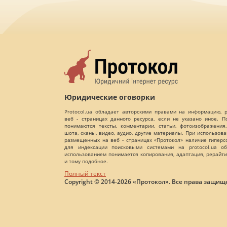
Юридические оговорки
Protocol.ua обладает авторскими правами на информацию,
веб - страницах данного ресурса, если не указано иное. 
понимаются тексты, комментарии, статьи, фотоизображения,
шота, сканы, видео, аудио, другие материалы. При использов
размещенных на веб - страницах «Протокол» наличие гиперс
для индексации поисковыми системами на protocol.ua об
использованием понимается копирования, адаптация, рерайти
и тому подобное.
Полный текст
Copyright © 2014-2026 «Протокол». Все права защищ