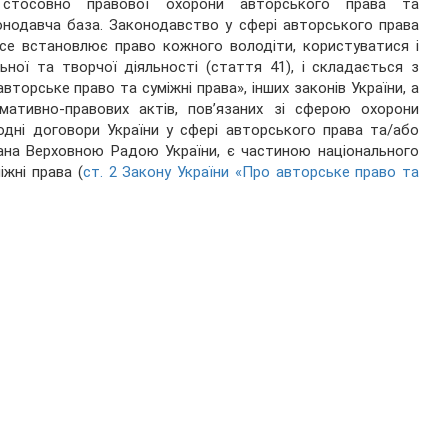
 стосовно правової охорони авторського права та
онодавча база. Законодавство у сфері авторського права
все встановлює право кожного володіти, користуватися і
ної та творчої діяльності (стаття 41), і складається з
вторське право та суміжні права», інших законів України, а
мативно-правових актів, пов’язаних зі сферою охорони
родні договори України у сфері авторського права та/або
дана Верховною Радою України, є частиною національного
іжні права (
ст. 2 Закону України «Про авторське право та