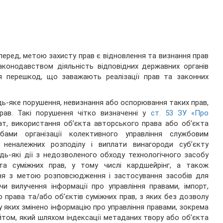
перед, метою захисту прав є відновлення та визнання прав
аконодавством діяльність відповідних державних органів
я перешкод, що заважають реалізації прав та законних
дь-яке порушення, невизнання або оспорювання таких прав,
ав. Такі порушення чітко визначенні у
ст. 53 ЗУ «Про
гіат, використання об’єкта авторського права або об’єкта
ами організації колективного управління службовим
еналежних розподілу і виплати винагороди суб’єкту
дь-які дії з недозволеного обходу технологічного засобу
та суміжних прав, у тому числі кардшейрінг, а також
ння з метою розповсюдження і застосування засобів для
чи вилучення інформації про управління правами, імпорт,
 права та/або об’єктів суміжних прав, з яких без дозволу
 у яких змінено інформацію про управління правами, зокрема
айтом, який шляхом індексації метаданих твору або об’єкта