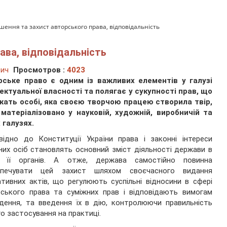
шення та захист авторського права, відповідальність
ава, відповідальність
вич
Просмотров :
4023
рське право є одним із важливих елементів у галузі
ектуальної власності та полягає у сукупності прав, що
жать особі, яка своєю творчою працею створила твір,
 матеріалізовано у науковій, художній, виробничій та
 галузях.
відно до Конституції України права і законні інтереси
них осіб становлять основний зміст діяльності держави в
і її органів. А отже, держава самостійно повинна
зпечувати цей захист шляхом своєчасного видання
тивних актів, що регулюють суспільні відносини в сфері
ського права та суміжних прав і відповідають вимогам
дення, та введення їх в дію, контролюючи правильність
го застосування на практиці.