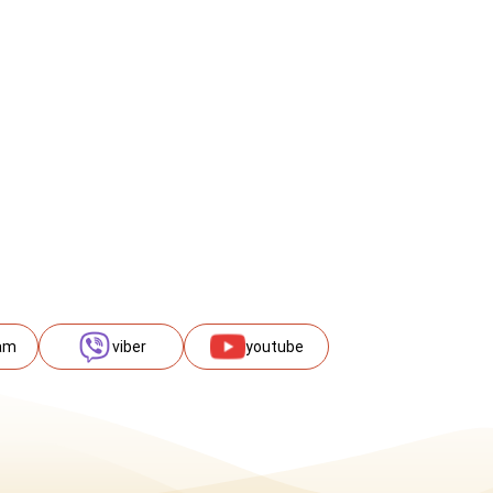
am
viber
youtube