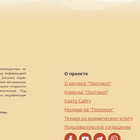
 размещенную на
О проекте
Под информацией
 рисунки, ящик-
ании материалов,
О ресурсе “Протокол”
сылки открытого
язательна. Под
Команда "Протокол"
нг, модификация
Карта Сайту
Реклама на "Протокол"
ены.
Тендер на юридическую услугу
Пользовательское соглашение