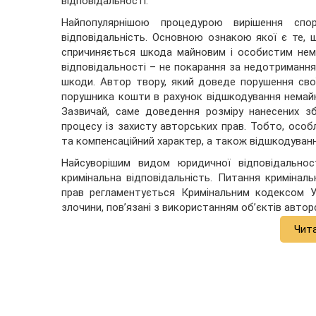
відповідальності.
Найпопулярнішою процедурою вирішення спо
відповідальність. Основною ознакою якої є те, 
спричиняється шкода майновим і особистим нема
відповідальності – не покарання за недотримання
шкоди. Автор твору, який доведе порушення сво
порушника кошти в рахунок відшкодування немайн
Зазвичай, саме доведення розміру нанесених з
процесу із захисту авторських прав. Тобто, особ
та компенсаційний характер, а також відшкодуван
Найсуворішим видом юридичної відповідальнос
кримінальна відповідальність. Питання криміналь
прав регламентується Кримінальним кодексом Ук
злочини, пов’язані з використанням об’єктів авторс
Чит