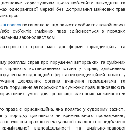
, дозволяє користувачам цього веб-сайту знаходити та
ежах однорангової мережі без дотримання майнових прав
жних прав.
жні права»
встановлено, що захист особистих немайнових і
/або суб’єктів суміжних прав здійснюється в порядку,
мінальним законодавством.
авторського права має дві форми: юрисдикційну та
ому розгляді справ про порушення авторських та суміжних
які сприяють встановленню істини у справі, здійсненню
орушення у відповідній сфері, а неюрисдикційний захист, у
учання державних органів, вчинення громадянами та
яють порушення авторських та суміжних прав, відновлюють
приятливих умов для реалізації законних можливостей
 права є юрисдикційна, яка полягає у судовому захисті,
ї у порядку цивільного чи кримінального провадження,
за порушення прав інтелектуальної власності передбачено
 кримінальної відповідальності та цивільно-правової