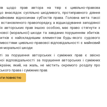
рів щодо прав автора на твір є цивільно-правова
що внаслідок суспільно шкідливого, протиправного діяння
йновим відносинам суб’єктів права. Головна мета такої
 встановленого правопорядку, а відшкодування заподіяної
їх авторських прав іншою особою, має право стягнути з
ової (моральної) шкоди та завданих порушенням збитків.
битків є найскладнішим елементом будь-якого судового
ливостями цивільно-правової відповідальності є майновий
ня моральної шкоди.
ті за порушення авторських і суміжних прав є звісно
ної відповідальності за порушення авторських і суміжних
раїни, який, на жаль, не містить окремого розділу про
ького права і суміжних прав.
ати повністю