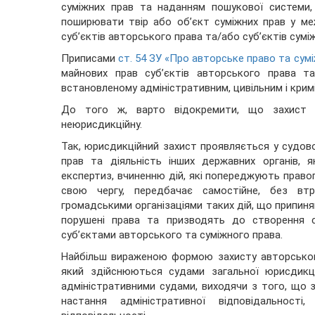
суміжних прав та наданням пошукової системи
поширювати твір або об’єкт суміжних прав у м
суб’єктів авторського права та/або суб’єктів сумі
Приписами
ст. 54 ЗУ «Про авторське право та сумі
майнових прав суб’єктів авторського права та
встановленому адміністративним, цивільним і кри
До того ж, варто відокремити, що захист 
неюрисдикційну.
Так, юрисдикційний захист проявляється у судов
прав та діяльність інших державних органів, 
експертиз, вчиненню дій, які попереджують правоп
свою чергу, передбачає самостійне, без втр
громадськими організаціями таких дій, що припин
порушені права та призводять до створення с
суб’єктами авторського та суміжного права.
Найбільш вираженою формою захисту авторського
який здійснюються судами загальної юрисдикці
адміністративними судами, виходячи з того, що 
настання адміністративної відповідальності,