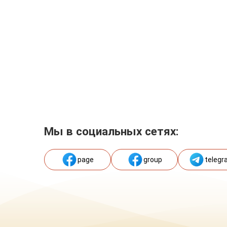
Мы в социальных сетях:
page
group
telegr