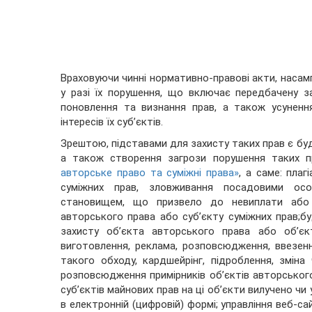
Враховуючи чинні нормативно-правові акти, насам
у разі їх порушення, що включає передбачену з
поновлення та визнання прав, а також усуненн
інтересів їх суб’єктів.
Зрештою, підставами для захисту таких прав є бу
а також створення загрози порушення таких пр
авторське право та суміжні права»
, а саме: пла
суміжних прав, зловживання посадовими особ
становищем, що призвело до невиплати або н
авторського права або суб’єкту суміжних прав;бу
захисту об’єкта авторського права або об’єк
виготовлення, реклама, розповсюдження, ввезе
такого обходу, кардшейрінг, підроблення, зміна 
розповсюдження примірників об’єктів авторського
суб’єктів майнових прав на ці об’єкти вилучено чи
в електронній (цифровій) формі; управління веб-с