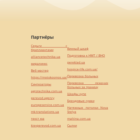
Партнёры
Серьги с
Винный шкаф
бриллиантами
Подготовка к НМТ / ВНО
alliancetechnika.ua
pereklad.ua
миралинкс
hospice-life.com.ua/
Веб мастер
Перевозка больных
https://motokosmos.ua/
Перевозка лежачих
Синтезаторы
больных за границу
agrotechnika.com.ua
Шкафы купе
perevod.agency
Брендовые сумки
europeservice.com.ua
Натяжные потолки Nova
mk-translations.ua
Stelya
текст юа
maltina.com.ua
kievperevod.com.ua
Cылки