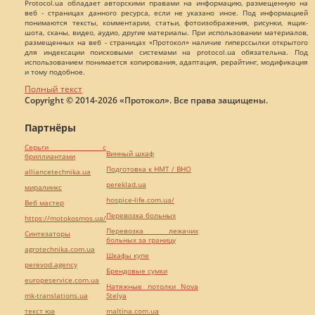
Protocol.ua обладает авторскими правами на информацию, размещенную на
веб - страницах данного ресурса, если не указано иное. Под информацией
понимаются тексты, комментарии, статьи, фотоизображения, рисунки, ящик-
шота, сканы, видео, аудио, другие материалы. При использовании материалов,
размещенных на веб - страницах «Протокол» наличие гиперссылки открытого
для индексации поисковыми системами на protocol.ua обязательна. Под
использованием понимается копирования, адаптация, рерайтинг, модификация
и тому подобное.
Полный текст
Copyright © 2014-2026 «Протокол». Все права защищены.
Партнёры
Серьги с
Винный шкаф
бриллиантами
Подготовка к НМТ / ВНО
alliancetechnika.ua
pereklad.ua
миралинкс
hospice-life.com.ua/
Веб мастер
Перевозка больных
https://motokosmos.ua/
Перевозка лежачих
Синтезаторы
больных за границу
agrotechnika.com.ua
Шкафы купе
perevod.agency
Брендовые сумки
europeservice.com.ua
Натяжные потолки Nova
mk-translations.ua
Stelya
текст юа
maltina.com.ua