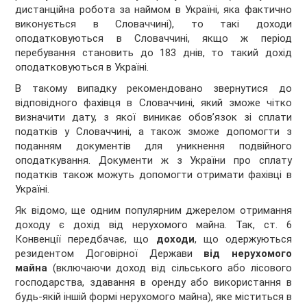
дистанційна робота за наймом в Україні, яка фактично
виконується в Словаччині), то такі доходи
оподатковуються в Словаччині, якщо ж період
перебування становить до 183 днів, то такий дохід
оподатковуються в Україні.
В такому випадку рекомендовано звернутися до
відповідного фахівця в Словаччині, який зможе чітко
визначити дату, з якої виникає обов’язок зі сплати
податків у Словаччині, а також зможе допомогти з
поданням документів для уникнення подвійного
оподаткування. Документи ж з України про сплату
податків також можуть допомогти отримати фахівці в
Україні.
Як відомо, ще одним популярним джерелом отримання
доходу є дохід від нерухомого майна. Так, ст. 6
Конвенції передбачає, що
доходи
, що одержуються
резидентом Договірної Держави
від нерухомого
майна
(включаючи доход від сільського або лісового
господарства, здавання в оренду або використання в
будь-якій іншій формі нерухомого майна), яке міститься в