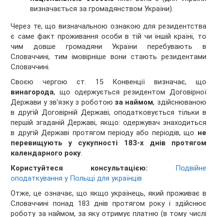
визначається за громадянством України).
Через те, що визначальною ознакою для резидентства
є саме факт проживання особи в тій чи іншій країні, то
чим довше громадяни України перебувають в
Словаччині, тим імовірніше вони стають резидентами
Словаччині.
Своєю чергою ст. 15 Конвенції визначає, що
винагорода
, що одержується резидентом Договірної
Держави у зв'язку з роботою
за наймом
, здійснюваною
в другій Договірній Державі, оподатковується тільки в
першій згаданій Державі, якщо: одержувач знаходиться
в другій Державі протягом періоду або періодів, що
не
перевищують у сукупності 183-х днів протягом
календарного року
.
Користуйтеся консультацією:
Подвійне
оподаткування у Польщі для українців
Отже, це означає, що якщо українець, який проживає в
Словаччині понад 183 днів протягом року і здійснює
роботу за наймом, за яку отримує платню (в тому числі