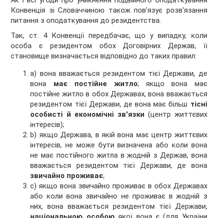
Як і всі угоди про уникнення подвійного оподаткування
Конвенція зі Словаччиною також пов’язує розв'язання
питання з оподаткування до резидентства.
Так, ст. 4 Конвенції передбачає, що у випадку, коли
особа є резидентом обох Договірних Держав, її
становище визначається відповідно до таких правил:
a) вона вважається резидентом тієї Держави, де
вона
має постійне житло
; якщо вона має
постійне житло в обох Державах, вона вважається
резидентом тієї Держави, де вона має більш
тісні
особисті й економічні зв'язки
(центр життєвих
інтересів);
b) якщо Держава, в якій вона має центр життєвих
інтересів, не може бути визначена або коли вона
не має постійного житла в жодній з Держав, вона
вважається резидентом тієї Держави, де вона
звичайно проживає
;
c) якщо вона звичайно проживає в обох Державах
або коли вона звичайно не проживає в жодній з
них, вона вважається резидентом тієї Держави,
національною особою
якої вона є (для України