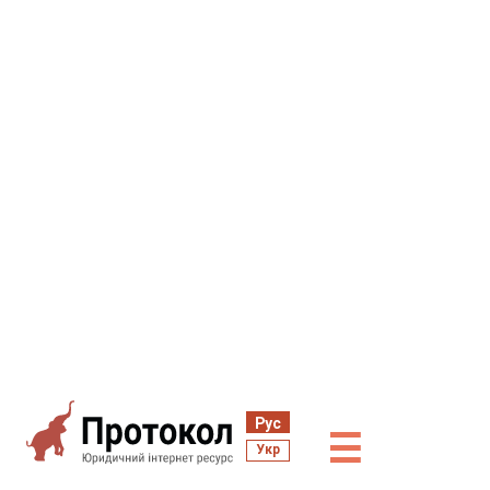
Рус
☰
Укр