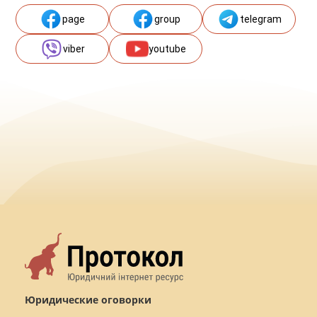
page
group
telegram
viber
youtube
Юридические оговорки