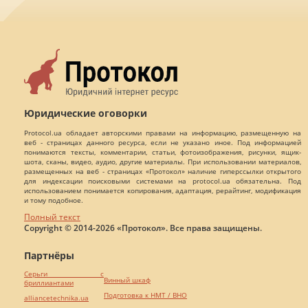
Юридические оговорки
Protocol.ua обладает авторскими правами на информацию, размещенную на
веб - страницах данного ресурса, если не указано иное. Под информацией
понимаются тексты, комментарии, статьи, фотоизображения, рисунки, ящик-
шота, сканы, видео, аудио, другие материалы. При использовании материалов,
размещенных на веб - страницах «Протокол» наличие гиперссылки открытого
для индексации поисковыми системами на protocol.ua обязательна. Под
использованием понимается копирования, адаптация, рерайтинг, модификация
и тому подобное.
Полный текст
Copyright © 2014-2026 «Протокол». Все права защищены.
Партнёры
Серьги с
Винный шкаф
бриллиантами
Подготовка к НМТ / ВНО
alliancetechnika.ua