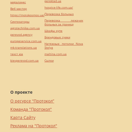
pereklad.ua
миралинкс
hospice-life.com.ua/
Веб мастер
Перевозка больных
https://motokosmos.ua/
Перевозка лежачих
Синтезаторы
больных за границу
agrotechnika.com.ua
Шкафы купе
perevod.agency
Брендовые сумки
europeservice.com.ua
Натяжные потолки Nova
mk-translations.ua
Stelya
текст юа
maltina.com.ua
kievperevod.com.ua
Cылки
О проекте
О ресурсе “Протокол”
Команда "Протокол"
Карта Сайту
Реклама на "Протокол"