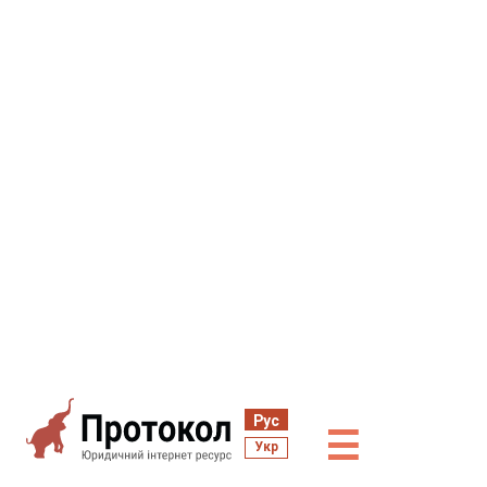
Рус
☰
Укр