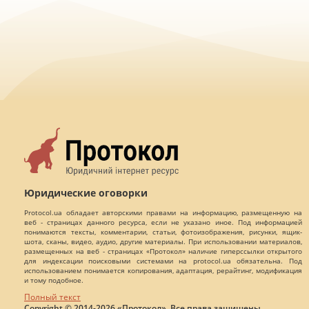
Юридические оговорки
Protocol.ua обладает авторскими правами на информацию, размещенную на
веб - страницах данного ресурса, если не указано иное. Под информацией
понимаются тексты, комментарии, статьи, фотоизображения, рисунки, ящик-
шота, сканы, видео, аудио, другие материалы. При использовании материалов,
размещенных на веб - страницах «Протокол» наличие гиперссылки открытого
для индексации поисковыми системами на protocol.ua обязательна. Под
использованием понимается копирования, адаптация, рерайтинг, модификация
и тому подобное.
Полный текст
Copyright © 2014-2026 «Протокол». Все права защищены.