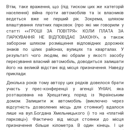
Втім, таке враження, що (під тиском цих же категорій
населення) війна проти автомобілів та їх власників
ведеться вже не перший рік. Зокрема, шляхом
влаштування платних парковок (про які ми говорили у
статті ««ГРОШІ ЗА ПОВІТРЯ»: КОЛИ ПЛАТА ЗА
ПАРКУВАННЯ НЕ ВІДПОВІДАЄ ЗАКОНУ», а також
заборони шляхом розміщення відповідних дорожніх
знаків по цілих районах, вулицях та кварталах. У
результаті чого людям, які обрали у якості засобу
пересування власний автомобіль, доводиться залишати
його на великій відстані від місця призначення. Наведу
приклади.
Декілька років тому автору цих рядків довелося брати
участь у прес-конференції у агенції УНІАН, яка
розташована на Хрещатику, поряд із Українським
домом. Залишити ж автомобіль (виключно через
відсутність дозволених місць для стоянки!) вдалося
лише на вул..Богдана Хмельницького (і то на «платній
парковці»). Фактично від місця стоянки до місця
призначення більше кілометра. В один кінець. І це