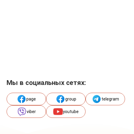
Мы в социальных сетях:
page
group
telegram
viber
youtube