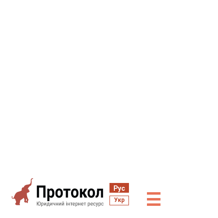
Рус
☰
Укр