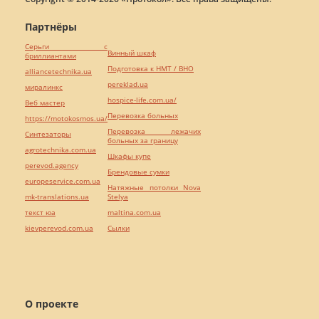
Партнёры
Серьги с
Винный шкаф
бриллиантами
Подготовка к НМТ / ВНО
alliancetechnika.ua
pereklad.ua
миралинкс
hospice-life.com.ua/
Веб мастер
Перевозка больных
https://motokosmos.ua/
Перевозка лежачих
Синтезаторы
больных за границу
agrotechnika.com.ua
Шкафы купе
perevod.agency
Брендовые сумки
europeservice.com.ua
Натяжные потолки Nova
mk-translations.ua
Stelya
текст юа
maltina.com.ua
kievperevod.com.ua
Cылки
О проекте