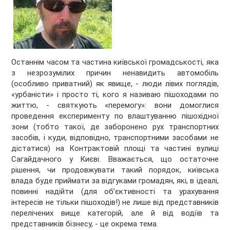
Останнім часом та частина київської громадськості, яка
з незрозумілих причин ненавидить автомобіль
(особливо приватний) як явище, - люди лівих поглядів,
«урбаністи» і просто ті, кого я називаю пішоходами по
життю, - святкують «перемогу»: вони домоглися
проведення експерименту по влаштуванню пішохідної
зони (тобто такої, де заборонено рух транспортних
засобів, і куди, відповідно, транспортними засобами не
дістатися) на Контрактовій площі та частині вулиці
Сагайдачного у Києві. Вважається, що остаточне
рішення, чи продовжувати такий порядок, київська
влада буде приймати за відгуками громадян, які, в ідеалі,
повинні надійти (для об’єктивності та урахування
інтересів не тільки пішоходів!) не лише від представників
перелічених вище категорій, але й від водіїв та
представників бізнесу, - це окрема тема.