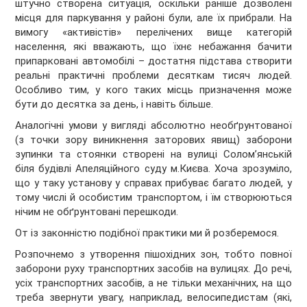
штучно створена ситуація, оскільки раніше дозволені
місця для паркування у районі були, але їх прибрали. На
вимогу «активістів» перелічених вище категорій
населення, які вважають, що їхнє небажання бачити
припарковані автомобілі – достатня підстава створити
реальні практичні проблеми десяткам тисяч людей.
Особливо тим, у кого таких місць призначення може
бути до десятка за день, і навіть більше.
Аналогічні умови у вигляді абсолютно необґрунтованої
(з точки зору виникнення заторових явищ) заборони
зупинки та стоянки створені на вулиці Солом’янській
біля будівлі Апеляційного суду м.Києва. Хоча зрозуміло,
що у таку установу у справах прибуває багато людей, у
тому числі й особистим транспортом, і їм створюються
нічим не обґрунтовані перешкоди.
От із законністю подібної практики ми й розберемося.
Розпочнемо з утворення пішохідних зон, тобто повної
заборони руху транспортних засобів на вулицях. До речі,
усіх транспортних засобів, а не тільки механічних, на що
треба звернути увагу, наприклад, велосипедистам (які,