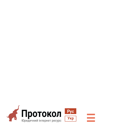
Рус
☰
Укр