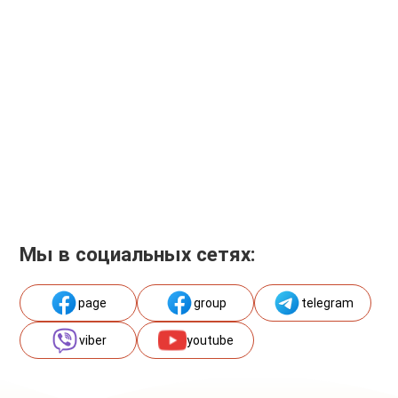
Мы в социальных сетях:
page
group
telegram
viber
youtube