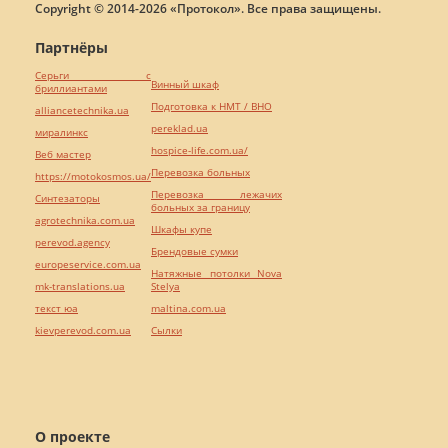
Copyright © 2014-2026 «Протокол». Все права защищены.
Партнёры
Серьги с
Винный шкаф
бриллиантами
Подготовка к НМТ / ВНО
alliancetechnika.ua
pereklad.ua
миралинкс
hospice-life.com.ua/
Веб мастер
Перевозка больных
https://motokosmos.ua/
Перевозка лежачих
Синтезаторы
больных за границу
agrotechnika.com.ua
Шкафы купе
perevod.agency
Брендовые сумки
europeservice.com.ua
Натяжные потолки Nova
mk-translations.ua
Stelya
текст юа
maltina.com.ua
kievperevod.com.ua
Cылки
О проекте