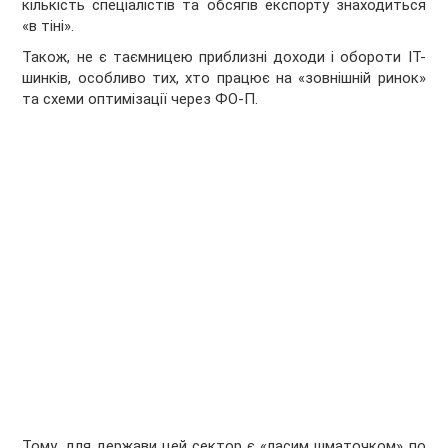
кількість спеціалістів та обсягів експорту знаходиться
«в тіні».
Також, не є таємницею приблизні доходи і обороти ІТ-
шинків, особливо тих, хто працює на «зовнішній ринок»
та схеми оптимізації через ФО-П.
Тому, для держави цей сектор є «ласим шматочком» по