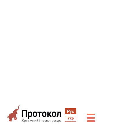
Рус
☰
Укр