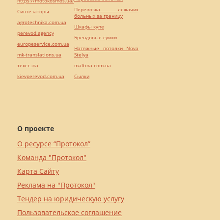
https://motokosmos.ua/
Перевозка лежачих
Синтезаторы
больных за границу
agrotechnika.com.ua
Шкафы купе
perevod.agency
Брендовые сумки
europeservice.com.ua
Натяжные потолки Nova
mk-translations.ua
Stelya
текст юа
maltina.com.ua
kievperevod.com.ua
Cылки
О проекте
О ресурсе “Протокол”
Команда "Протокол"
Карта Сайту
Реклама на "Протокол"
Тендер на юридическую услугу
Пользовательское соглашение