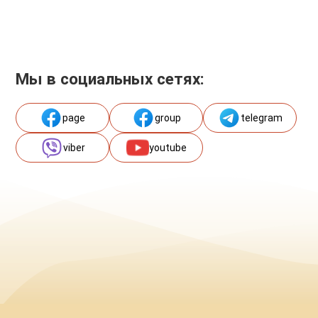
Мы в социальных сетях:
page
group
telegram
viber
youtube