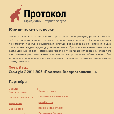
Юридические оговорки
Protocol.ua обладает авторскими правами на информацию, размещенную на
веб - страницах данного ресурса, если не указано иное. Под информацией
понимаются тексты, комментарии, статьи, фотоизображения, рисунки, ящик-
шота, сканы, видео, аудио, другие материалы. При использовании материалов,
размещенных на веб - страницах «Протокол» наличие гиперссылки открытого
для индексации поисковыми системами на protocol.ua обязательна. Под
использованием понимается копирования, адаптация, рерайтинг, модификация
и тому подобное.
Полный текст
Copyright © 2014-2026 «Протокол». Все права защищены.
Партнёры
Серьги с
Винный шкаф
бриллиантами
Подготовка к НМТ / ВНО
alliancetechnika.ua
pereklad.ua
миралинкс
hospice-life.com.ua/
Веб мастер
Перевозка больных