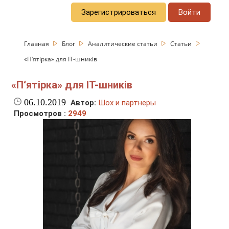
Зарегистрироваться
Войти
Главная
Блог
Аналитические статьи
Статьи
«П‘ятірка» для ІТ-шників
«П‘ятірка» для ІТ-шників
06.10.2019
Автор:
Шох и партнеры
Просмотров :
2949