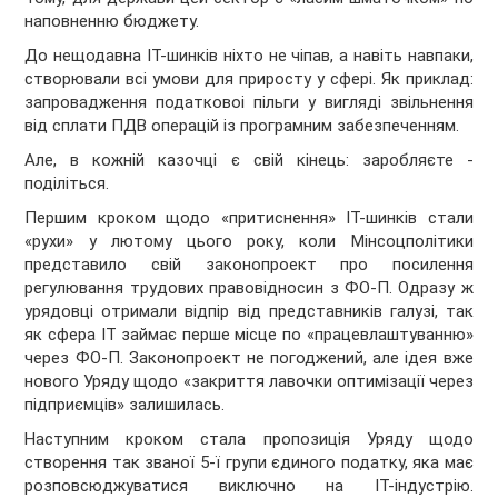
наповненню бюджету.
До нещодавна ІТ-шинків ніхто не чіпав, а навіть навпаки,
створювали всі умови для приросту у сфері. Як приклад:
запровадження податковоі пільги у вигляді звільнення
від сплати ПДВ операцій із програмним забезпеченням.
Але, в кожній казочці є свій кінець: заробляєте -
поділіться.
Першим кроком щодо «притиснення» ІТ-шинків стали
«рухи» у лютому цього року, коли Мінсоцполітики
представило свій законопроект про посилення
регулювання трудових правовідносин з ФО-П. Одразу ж
урядовці отримали відпір від представників галузі, так
як сфера ІТ займає перше місце по «працевлаштуванню»
через ФО-П. Законопроект не погоджений, але ідея вже
нового Уряду щодо «закриття лавочки оптимізації через
підприємців» залишилась.
Наступним кроком стала пропозиція Уряду щодо
створення так званої 5-ї групи єдиного податку, яка має
розповсюджуватися виключно на ІТ-індустрію.