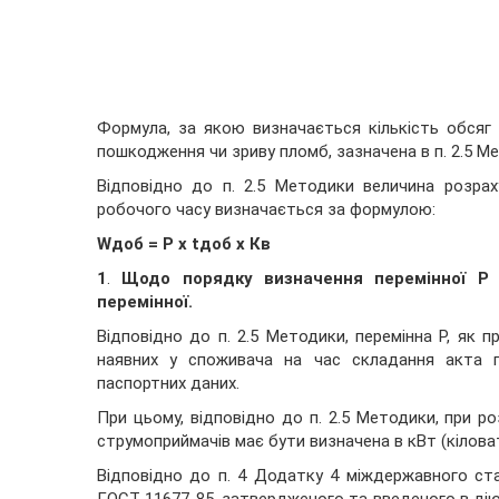
Формула, за якою визначається кількість обсяг е
пошкодження чи зриву пломб, зазначена в п. 2.5 М
Відповідно до п. 2.5 Методики величина розрах
робочого часу визначається за формулою:
Wдоб = P х tдоб х Кв
1
.
Щодо порядку визначення перемінної Р 
перемінної.
Відповідно до п. 2.5 Методики, перемінна Р, як 
наявних у споживача на час складання акта п
паспортних даних.
При цьому, відповідно до п. 2.5 Методики, при ро
струмоприймачів має бути визначена в кВт (кіловат
Відповідно до п. 4 Додатку 4 міждержавного ста