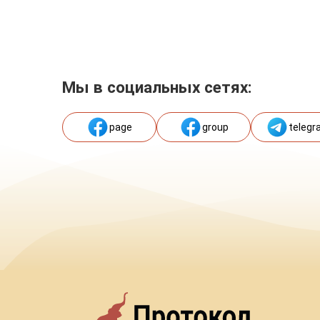
Мы в социальных сетях:
page
group
telegr