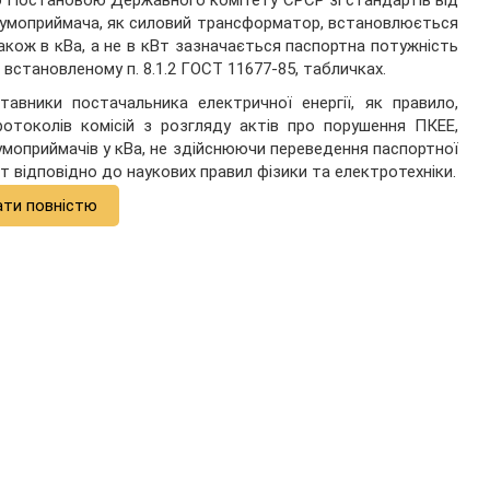
ю Постановою Державного комітету СРСР зі стандартів від
трумоприймача, як силовий трансформатор, встановлюється
 Також в кВа, а не в кВт зазначається паспортна потужність
 встановленому п. 8.1.2 ГОСТ 11677-85, табличках.
авники постачальника електричної енергії, як правило,
отоколів комісій з розгляду актів про порушення ПКЕЕ,
умоприймачів у кВа, не здійснюючи переведення паспортної
т відповідно до наукових правил фізики та електротехніки.
ати повністю