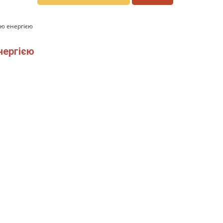
ою енергією
нергією