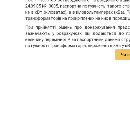
ГОСТ 11677-85, затвердженого та введеного в ді
24.09.85 №. 3005, паспортна потужність такого с
не в кВт (кіловатах), а в кіловольтамперах (кВа).
трансформаторів на прикріплених на них в порядку,
При прийнятті рішень про донарахування предст
зазначають у розрахунках, які додаються до пр
величину перемінної Р за паспортними даними стр
потужності трансформаторів, вираженої в кВа у кВ
Чит