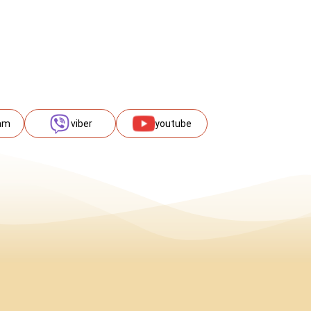
am
viber
youtube