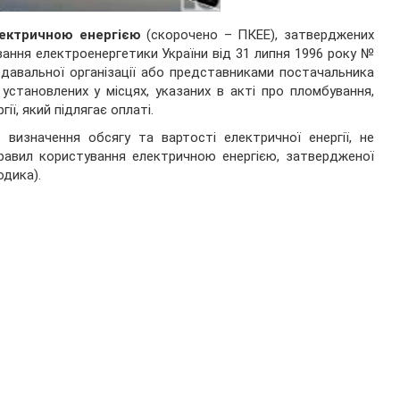
лектричною енергією
(скорочено – ПКЕЕ), затверджених
вання електроенергетики України від 31 липня 1996 року №
едавальної організації або представниками постачальника
установлених у місцях, указаних в акті про пломбування,
ї, який підлягає оплаті.
визначення обсягу та вартості електричної енергії, не
равил користування електричною енергією, затвердженої
одика).