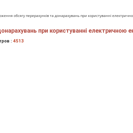
рження обсягу перерахунків та донарахувань при користуванні електричн
донарахувань при користуванні електричною е
ров :
4513