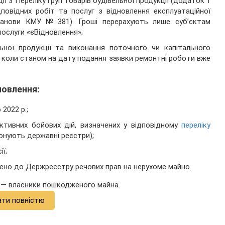
ії з Переліку груп товарів будівельної продукції (додаток 1
овідних робіт та послуг з відновлення експлуатаційної
анови КМУ № 381). Гроші перерахують лише суб’єктам
 послуги «єВідновлення»;
льної продукції та виконання поточного чи капітального
а, коли станом на дату подання заявки ремонтні роботи вже
новлення:
2022 р.;
тивних бойових дій, визначених у відповідному
переліку
іонують державні реєстри);
ї;
сено до Держреєстру речових прав на нерухоме майно.
 — власники пошкодженого майна.
ати повністю