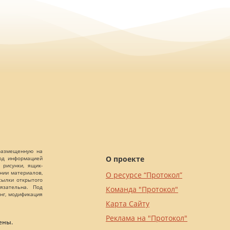
 размещенную на
О проекте
Под информацией
 рисунки, ящик-
ании материалов,
О ресурсе “Протокол”
сылки открытого
язательна. Под
Команда "Протокол"
нг, модификация
Карта Сайту
Реклама на "Протокол"
ены.