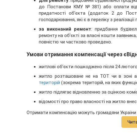
для ремонту
: придбання будівельної продукц
до Постанови КМУ № 381) або оплати відп
придатності об’єкта (додаток 2 до Пост
господарювання, які є в переліку з реалізації
за виконаний ремонт
: придбання будіве
ремонту на об’єкті за власні кошти заявник
повністю чи частково проведено.
Умови отримання компенсації через єВід
житлові об’єкти пошкоджено після 24 лютого 
житло розташоване не на ТОТ чи в зоні ак
територій
(зокрема територій, на яких функц
житло підлягає відновленню за оцінкою комісі
відомості про право власності на житло вне
Отримати компенсацію можуть громадяни України
Чит