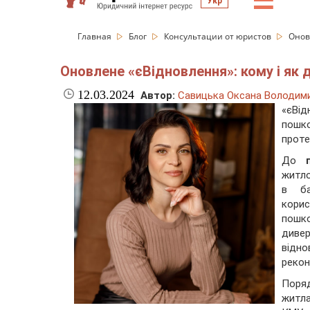
☰
Укр
Главная
Блог
Консультации от юристов
Онов
Оновлене «єВідновлення»: кому і як
12.03.2024
Автор:
Савицька Оксана Володими
«єВід
пошк
проте
До
житло
в ба
кори
пошк
диве
відн
рекон
Поря
житла