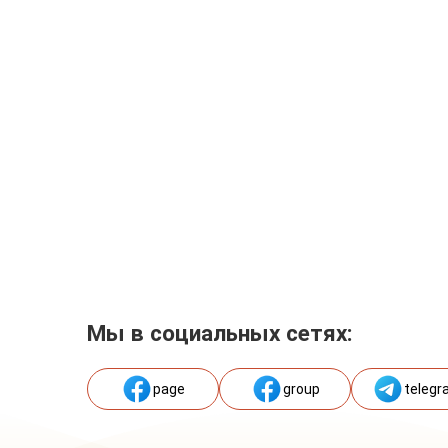
Мы в социальных сетях:
page
group
telegr