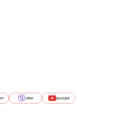
am
viber
youtube