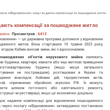
лене «єВідновлення»: кому і як дають компенсації за пошкоджене житло
 дають компенсації за пошкоджене житло
рівна
Просмотров :
6412
новлення» — це державна програма допомоги у відновленні
одженого житла. Вона стартувала 10 травня 2023 року,
 згодом Кабмін вносив зміни, які її вдосконалили.
пошкоджених об’єктів нерухомого майна
належать
ві будинки, квартири, кімнати або інші житлові приміщення
гатоквартирному будинку (якщо місця загального
стування не постраждали), розташовані в Україні та
оджені внаслідок бойових дій, терористичних актів,
рсій, спричинених збройною агресією РФ. Їх можуть
овити шляхом поточного або капітального ремонту,
струкції чи реставрації, якщо це економічно доцільно.
док надання компенсації для відновлення пошкодженого
 через послугу «єВідновлення» затверджено постановою