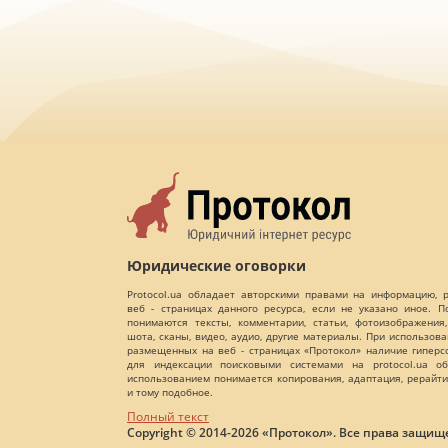
Юридические оговорки
Protocol.ua обладает авторскими правами на информацию,
веб - страницах данного ресурса, если не указано иное. 
понимаются тексты, комментарии, статьи, фотоизображения,
шота, сканы, видео, аудио, другие материалы. При использов
размещенных на веб - страницах «Протокол» наличие гиперс
для индексации поисковыми системами на protocol.ua об
использованием понимается копирования, адаптация, рерайти
и тому подобное.
Полный текст
Copyright © 2014-2026 «Протокол». Все права защищ