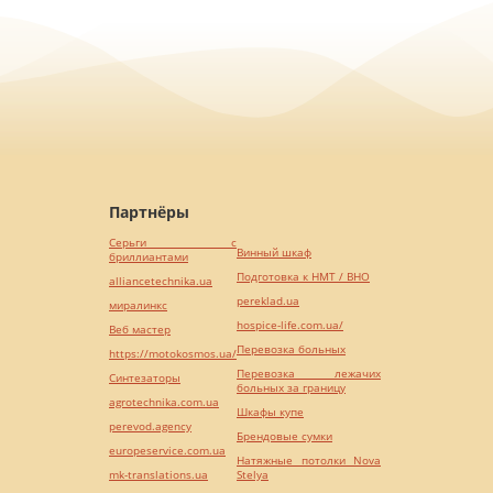
Партнёры
Серьги с
Винный шкаф
бриллиантами
Подготовка к НМТ / ВНО
alliancetechnika.ua
pereklad.ua
миралинкс
hospice-life.com.ua/
Веб мастер
Перевозка больных
https://motokosmos.ua/
Перевозка лежачих
Синтезаторы
больных за границу
agrotechnika.com.ua
Шкафы купе
perevod.agency
Брендовые сумки
europeservice.com.ua
Натяжные потолки Nova
mk-translations.ua
Stelya