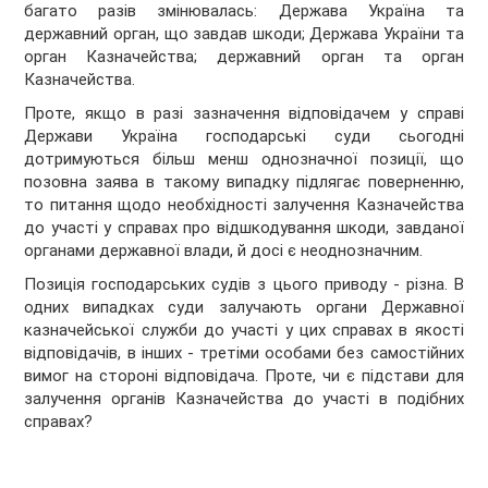
багато разів змінювалась: Держава Україна та
державний орган, що завдав шкоди; Держава України та
орган Казначейства; державний орган та орган
Казначейства.
Проте, якщо в разі зазначення відповідачем у справі
Держави Україна господарські суди сьогодні
дотримуються більш менш однозначної позиції, що
позовна заява в такому випадку підлягає поверненню,
то питання щодо необхідності залучення Казначейства
до участі у справах про відшкодування шкоди, завданої
органами державної влади, й досі є неоднозначним.
Позиція господарських судів з цього приводу - різна. В
одних випадках суди залучають органи Державної
казначейської служби до участі у цих справах в якості
відповідачів, в інших - третіми особами без самостійних
вимог на стороні відповідача. Проте, чи є підстави для
залучення органів Казначейства до участі в подібних
справах?