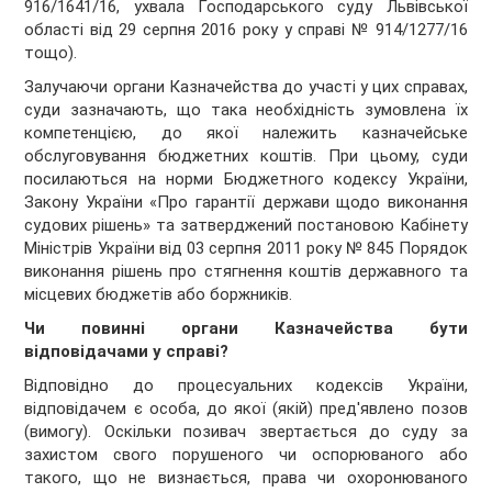
916/1641/16, ухвала Господарського суду Львівської
області від 29 серпня 2016 року у справі № 914/1277/16
тощо).
Залучаючи органи Казначейства до участі у цих справах,
суди зазначають, що така необхідність зумовлена їх
компетенцією, до якої належить казначейське
обслуговування бюджетних коштів. При цьому, суди
посилаються на норми Бюджетного кодексу України,
Закону України «Про гарантії держави щодо виконання
судових рішень» та затверджений постановою Кабінету
Міністрів України від 03 серпня 2011 року № 845 Порядок
виконання рішень про стягнення коштів державного та
місцевих бюджетів або боржників.
Чи повинні органи Казначейства бути
відповідачами у справі?
Відповідно до процесуальних кодексів України,
відповідачем є особа, до якої (якій) пред'явлено позов
(вимогу). Оскільки позивач звертається до суду за
захистом свого порушеного чи оспорюваного або
такого, що не визнається, права чи охоронюваного