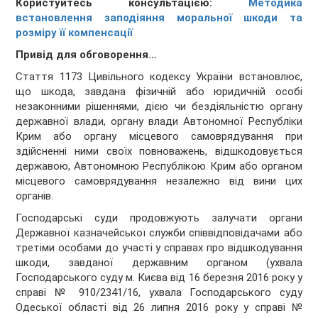
Користуйтесь консультацією:
Методика
встановлення заподіяння моральної шкоди та
розміру її компенсації
Привід для обговорення…
Стаття 1173 Цивільного кодексу України встановлює,
що шкода, завдана фізичній або юридичній особі
незаконними рішеннями, дією чи бездіяльністю органу
державної влади, органу влади Автономної Республіки
Крим або органу місцевого самоврядування при
здійсненні ними своїх повноважень, відшкодовується
державою, Автономною Республікою Крим або органом
місцевого самоврядування незалежно від вини цих
органів.
Господарські суди продовжують залучати органи
Державної казначейської служби співвідповідачами або
третіми особами до участі у справах про відшкодування
шкоди, завданої державним органом (ухвала
Господарського суду м. Києва від 16 березня 2016 року у
справі № 910/2341/16, ухвала Господарського суду
Одеської області від 26 липня 2016 року у справі №