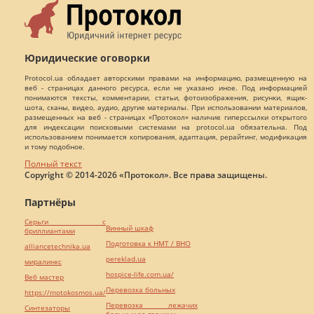
Юридические оговорки
Protocol.ua обладает авторскими правами на информацию, размещенную на
веб - страницах данного ресурса, если не указано иное. Под информацией
понимаются тексты, комментарии, статьи, фотоизображения, рисунки, ящик-
шота, сканы, видео, аудио, другие материалы. При использовании материалов,
размещенных на веб - страницах «Протокол» наличие гиперссылки открытого
для индексации поисковыми системами на protocol.ua обязательна. Под
использованием понимается копирования, адаптация, рерайтинг, модификация
и тому подобное.
Полный текст
Copyright © 2014-2026 «Протокол». Все права защищены.
Партнёры
Серьги с
Винный шкаф
бриллиантами
Подготовка к НМТ / ВНО
alliancetechnika.ua
pereklad.ua
миралинкс
hospice-life.com.ua/
Веб мастер
Перевозка больных
https://motokosmos.ua/
Перевозка лежачих
Синтезаторы
больных за границу