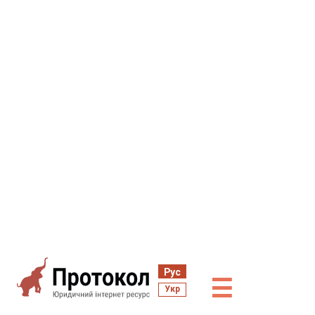
Рус
☰
Укр