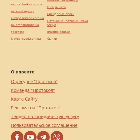
agrotechnika.com.ua
Шкафы купе
perevod.agency
Брендовые сумки
europeservice.com.ua
Натяжные потолки Nova
mk-translations.ua
Stelya
текст юа
maltina.com.ua
kievperevod.com.ua
Cылки
О проекте
О ресурсе “Протокол”
Команда "Протокол"
Карта Сайту
Реклама на "Протокол"
Тендер на юридическую услугу
Пользовательское соглашение