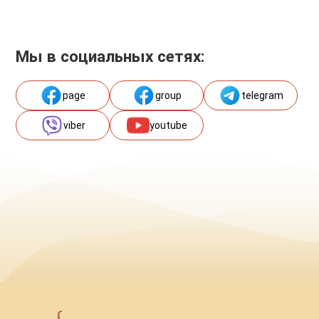
Мы в социальных сетях:
page
group
telegram
viber
youtube