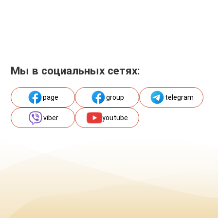
Мы в социальных сетях:
page
group
telegram
viber
youtube