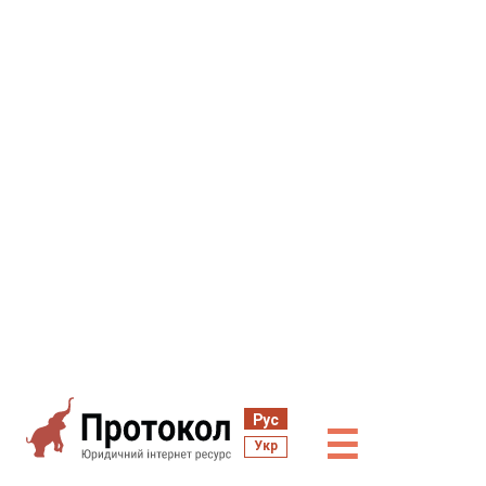
Рус
☰
Укр