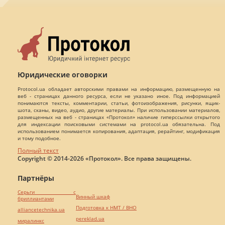
Юридические оговорки
Protocol.ua обладает авторскими правами на информацию, размещенную на
веб - страницах данного ресурса, если не указано иное. Под информацией
понимаются тексты, комментарии, статьи, фотоизображения, рисунки, ящик-
шота, сканы, видео, аудио, другие материалы. При использовании материалов,
размещенных на веб - страницах «Протокол» наличие гиперссылки открытого
для индексации поисковыми системами на protocol.ua обязательна. Под
использованием понимается копирования, адаптация, рерайтинг, модификация
и тому подобное.
Полный текст
Copyright © 2014-2026 «Протокол». Все права защищены.
Партнёры
Серьги с
Винный шкаф
бриллиантами
Подготовка к НМТ / ВНО
alliancetechnika.ua
pereklad.ua
миралинкс