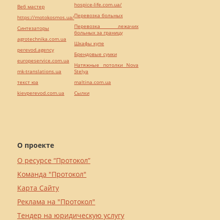
hospice-life.com.ua/
Веб мастер
Перевозка больных
https://motokosmos.ua/
Перевозка лежачих
Синтезаторы
больных за границу
agrotechnika.com.ua
Шкафы купе
perevod.agency
Брендовые сумки
europeservice.com.ua
Натяжные потолки Nova
mk-translations.ua
Stelya
текст юа
maltina.com.ua
kievperevod.com.ua
Cылки
О проекте
О ресурсе “Протокол”
Команда "Протокол"
Карта Сайту
Реклама на "Протокол"
Тендер на юридическую услугу