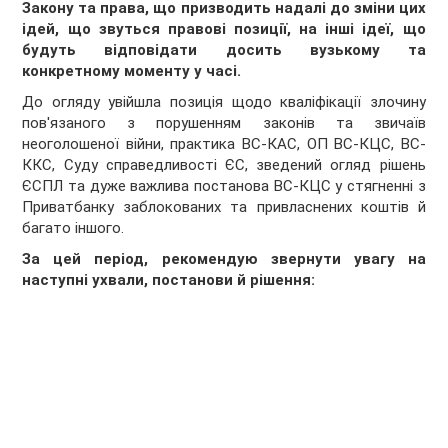
Закону та права, що призводить надалі до зміни цих
ідей, що звуться правові позиції, на інші ідеї, що
будуть відповідати досить вузькому та
конкретному моменту у часі.
До огляду увійшла позиція щодо кваліфікації злочину
пов'язаного з порушенням законів та звичаїв
неоголошеної війни, практика ВС-КАС, ОП ВС-КЦС, ВС-
ККС, Суду справедливості ЄС, зведений огляд рішень
ЄСПЛ та дуже важлива постанова ВС-КЦС у стягненні з
Приватбанку заблокованих та привласнених коштів й
багато іншого.
За цей період, рекомендую звернути увагу на
наступні ухвали, постанови й рішення: