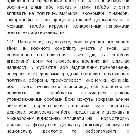
здійснювати ефективний контроль за політичними чи
воєнними діями або керувати ними та/або істотно
впливати на політичні, військові, економічні, фінансові,
інформаційні та інші процеси у власній державі чи за її
межами, та/або керувати конкретними напрямами
політичних або воєнних дій.
141. Планування, підготовка, розв'язування агресивної
війни чи воєнного конфлікту, участь у змові, що
спрямована на вчинення таких дій, та ведення
агресивної війни чи агресивних воєнних дій вимагає
наявності у суб'єктів або відповідних повноважень,
ресурсів у сферах міжнародних відносин, внутрішньої
політики, оборони, промисловості, економіки, фінансів,
або такого суспільного становища, яке дозволяє їм
впливати на прийняття відповідних рішень
уповноваженими особами. Вони можуть, зокрема, але не
виключно: окреслювати загальний курс розвитку
держави, реалізовувати його; представляти державу в
міжнародних відносинах; впливати на її нормотворчу
діяльність; формувати державну політику; формувати
національну ідеологію та забезпечувати її