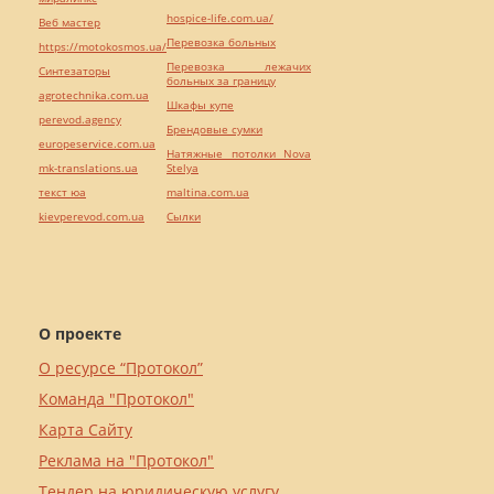
hospice-life.com.ua/
Веб мастер
Перевозка больных
https://motokosmos.ua/
Перевозка лежачих
Синтезаторы
больных за границу
agrotechnika.com.ua
Шкафы купе
perevod.agency
Брендовые сумки
europeservice.com.ua
Натяжные потолки Nova
mk-translations.ua
Stelya
текст юа
maltina.com.ua
kievperevod.com.ua
Cылки
О проекте
О ресурсе “Протокол”
Команда "Протокол"
Карта Сайту
Реклама на "Протокол"
Тендер на юридическую услугу