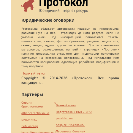
Юридические оговорки
Protocol.ua обладает авторскими правами на информацию,
размещенную на веб - страницах данного ресурса, если не
указано иное. Под информацией понимаются тексты,
комментарии, статьи, фотоизображения, рисунки, ящик-шота,
сканы, видео, аудио, другие материалы. При использовании
материалов, размещенных на веб - страницах «Протокол»
наличие гиперссылки открытого для индексации поисковыми
системами на protocol.ua обязательна. Под использованием
понимается копирования, адаптация, рерайтинг, модификация и
тому подобное.
Полный текст
Copyright © 2014-2026 «Протокол». Все права
защищены.
Партнёры
Серьги с
Винный шкаф
бриллиантами
Подготовка к НМТ / ВНО
alliancetechnika.ua
pereklad.ua
миралинкс
hospice-life.com.ua/
Веб мастер
Перевозка больных
https://motokosmos.ua/