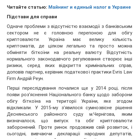
Читайте статью:
Майнинг и единый налог в Украине
Підстави для справи
Одначе проблеми з відсутністю взаємодії з банківським
сектором не є головною перепоною для обігу
криптовалюти. Україна має велику кількість
криптоматів, де цілком легально та просто можна
обміняти біткоїни
на реальну валюту. Відсутність
нормального законодавчого регулювання створює інші
ризики, серед яких відкриття кримінальних справ,
доповів партнер, керівник податкової практики
Evris Law
Firm
Андрій Реун.
Перші переслідування почалися ще у 2014 році, після
появи роз’яснення Національного банку щодо заборони
обігу біткоїна на території України, яке згодом
відкликали. У 2015-му з’явилося сумнозвісне рішення
Деснянського районного суду м.Чернігова, яким
визначалося, що випуск та обіг криптовалюти
заборонений. Проте ринок продовжив свій розвиток, і
сьогодні, вивчаючи декларації народних депутатів,