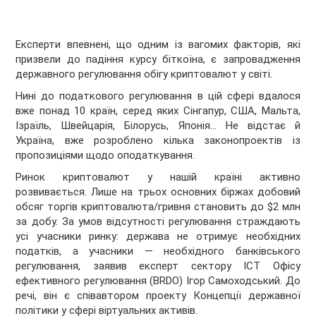
Експерти впевнені, що одним із вагомих
факторів, які
призвели до падіння курсу біткоїна, є запровадження
державного регулювання обігу криптовалют у світі.
Нині до податкового регулювання в цій сфері вдалося
вже понад 10 країн, серед яких Сінгапур, США, Мальта,
Ізраїль, Швейцарія, Білорусь, Японія... Не відстає й
Україна, вже розроблено кілька законопроектів із
пропозиціями щодо оподаткування.
Ринок криптовалют у нашій країні активно
розвивається. Лише на трьох основних біржах добовий
обсяг торгів криптовалюта/гривня становить до $2 млн
за добу. За умов відсутності регулювання страждають
усі учасники ринку: держава не отримує необхідних
податків, а учасники — необхідного банківського
регулювання, заявив експерт сектору ICT Офісу
ефективного регулювання (BRDO) Ігор Самоходський. До
речі, він є співавтором проекту Концепції державної
політики у сфері віртуальних активів.