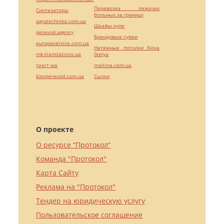
Перевозка лежачих
Синтезаторы
больных за границу
agrotechnika.com.ua
Шкафы купе
perevod.agency
Брендовые сумки
europeservice.com.ua
Натяжные потолки Nova
mk-translations.ua
Stelya
текст юа
maltina.com.ua
kievperevod.com.ua
Cылки
О проекте
О ресурсе “Протокол”
Команда "Протокол"
Карта Сайту
Реклама на "Протокол"
Тендер на юридическую услугу
Пользовательское соглашение