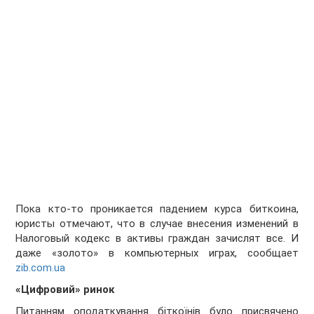
Пока кто-то проникается падением курса биткоина,
юристы отмечают, что в случае внесения изменений в
Налоговый кодекс в активы граждан зачислят все. И
даже «золото» в компьютерных играх, сообщает
zib.com.ua
«Цифровий» ринок
Питанням оподаткування біткоїнів було присвячено