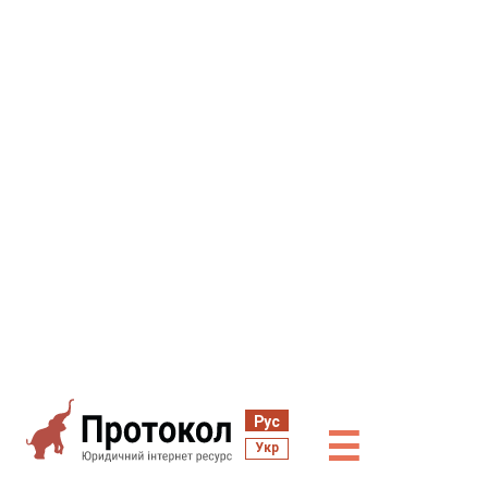
Рус
☰
Укр