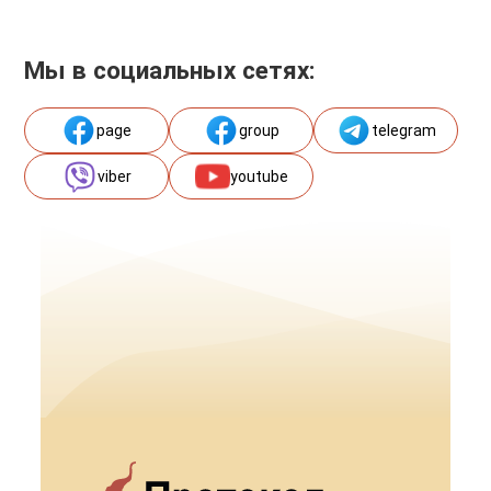
Мы в социальных сетях:
page
group
telegram
viber
youtube