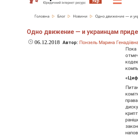
☰
Укр
Головна
Блог
Новини
Одно движение — и укр
Одно движение — и украинцам придет
06.12.2018
Автор:
Понзель Марина Генадіївн
Пока
отме
коде
комп
«Циф
Питан
коміт
права
диск
крипт
рані
зако
напов