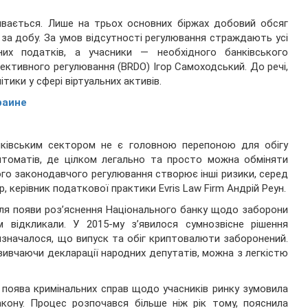
ивається. Лише на трьох основних біржах добовий обсяг
за добу. За умов відсутності регулювання страждають усі
их податків, а учасники — необхідного банківського
ективного регулювання (BRDO) Ігор Самоходський. До речі,
тики у сфері віртуальних активів.
раине
нківським сектором не є головною перепоною для обігу
иптоматів, де цілком легально та просто можна обміняти
ого законодавчого регулювання створює інші ризики, серед
ер, керівник податкової практики
Evris Law Firm
Андрій Реун.
ісля появи роз’яснення Національного банку щодо заборони
ом відкликали. У 2015-му з’явилося сумнозвісне рішення
изначалося, що випуск та обіг криптовалюти заборонений.
 вивчаючи декларації народних депутатів, можна з легкістю
а поява кримінальних справ щодо учасників ринку зумовила
кону. Процес розпочався більше ніж рік тому, пояснила