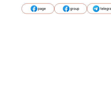
page
group
telegr