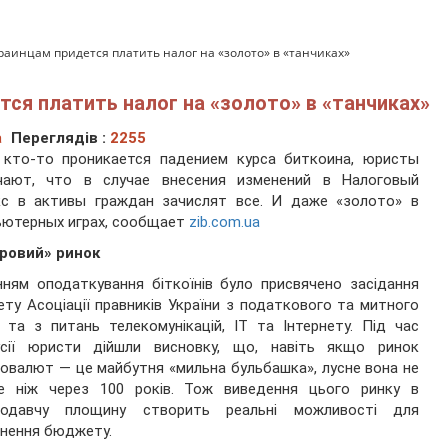
аинцам придется платить налог на «золото» в «танчиках»
ся платить налог на «золото» в «танчиках»
а
Переглядів :
2255
 кто-то проникается падением курса биткоина, юристы
чают, что в случае внесения изменений в Налоговый
кс в активы граждан зачислят все. И даже «золото» в
ьютерных играх, сообщает
zib.com.ua
ровий» ринок
ням оподаткування біткоїнів було присвячено засідання
ету Асоціації правників України з податкового та митного
 та з питань телекомунікацій, ІТ та Інтернету. Під час
усії юристи дійшли висновку, що, навіть якщо ринок
овалют — це майбутня «мильна бульбашка», лусне вона не
ше ніж через 100 років. Тож виведення цього ринку в
нодавчу площину створить реальні можливості для
нення бюджету.