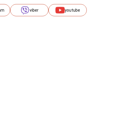
am
viber
youtube