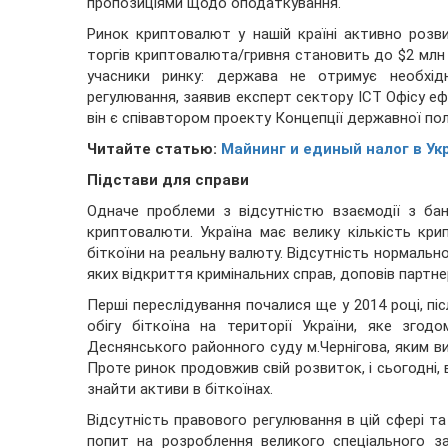
пропозиціями щодо оподаткування.
Ринок криптовалют у нашій країні активно розв
торгів криптовалюта/гривня становить до $2 млн 
учасники ринку: держава не отримує необхідн
регулювання, заявив експерт сектору ICT Офісу еф
він є співавтором проекту Концепції державної полі
Читайте статью:
Майнинг и единый налог в Ук
Підстави для справи
Одначе проблеми з відсутністю взаємодії з ба
криптовалюти. Україна має велику кількість кр
біткоїни
на реальну валюту. Відсутність нормальн
яких відкриття кримінальних справ, доповів партн
Перші переслідування почалися ще у 2014 році, п
обігу біткоїна на території України, яке згод
Деснянського районного суду м.Чернігова, яким в
Проте ринок продовжив свій розвиток, і сьогодні,
знайти активи в біткоїнах.
Відсутність правового регулювання в цій сфері т
попит на розроблення великого спеціального за