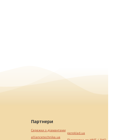
Партнери
Сережки з діамантами
pereklad.ua
alliancetechnika.ua
Підготовка до НМТ / ЗНО