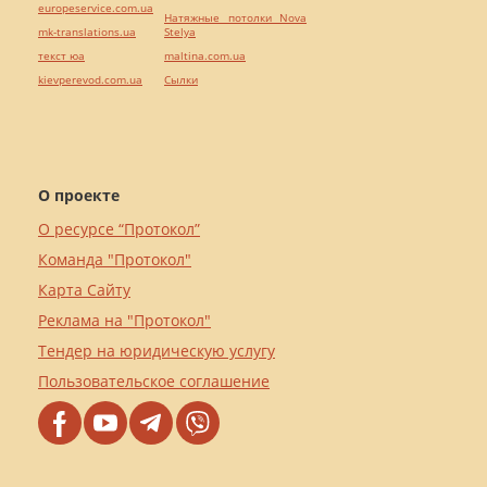
europeservice.com.ua
Натяжные потолки Nova
mk-translations.ua
Stelya
текст юа
maltina.com.ua
kievperevod.com.ua
Cылки
О проекте
О ресурсе “Протокол”
Команда "Протокол"
Карта Сайту
Реклама на "Протокол"
Тендер на юридическую услугу
Пользовательское соглашение