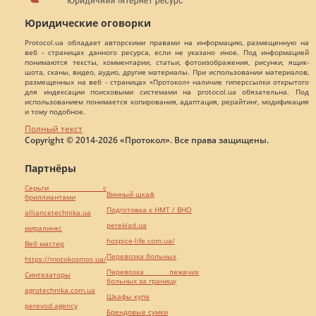
Юридические оговорки
Protocol.ua обладает авторскими правами на информацию, размещенную на
веб - страницах данного ресурса, если не указано иное. Под информацией
понимаются тексты, комментарии, статьи, фотоизображения, рисунки, ящик-
шота, сканы, видео, аудио, другие материалы. При использовании материалов,
размещенных на веб - страницах «Протокол» наличие гиперссылки открытого
для индексации поисковыми системами на protocol.ua обязательна. Под
использованием понимается копирования, адаптация, рерайтинг, модификация
и тому подобное.
Полный текст
Copyright © 2014-2026 «Протокол». Все права защищены.
Партнёры
Серьги с
Винный шкаф
бриллиантами
Подготовка к НМТ / ВНО
alliancetechnika.ua
pereklad.ua
миралинкс
hospice-life.com.ua/
Веб мастер
Перевозка больных
https://motokosmos.ua/
Перевозка лежачих
Синтезаторы
больных за границу
agrotechnika.com.ua
Шкафы купе
perevod.agency
Брендовые сумки