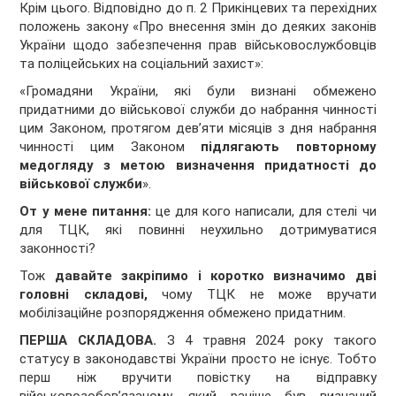
Крім цього. Відповідно до п. 2 Прикінцевих та перехідних
положень закону «Про внесення змін до деяких законів
України щодо забезпечення прав військовослужбовців
та поліцейських на соціальний захист»:
«Громадяни України, які були визнані обмежено
придатними до військової служби до набрання чинності
цим Законом, протягом дев’яти місяців з дня набрання
чинності цим Законом
підлягають повторному
медогляду з метою визначення придатності до
військової служби
».
От у мене питання:
це для кого написали, для стелі чи
для ТЦК, які повинні неухильно дотримуватися
законності?
Тож
давайте закріпимо і коротко визначимо дві
головні складові,
чому ТЦК не може вручати
мобілізаційне розпорядження обмежено придатним.
ПЕРША СКЛАДОВА.
З 4 травня 2024 року такого
статусу в законодавстві України просто не існує. Тобто
перш ніж вручити повістку на відправку
військовозобов’язаному, який раніше був визнаний