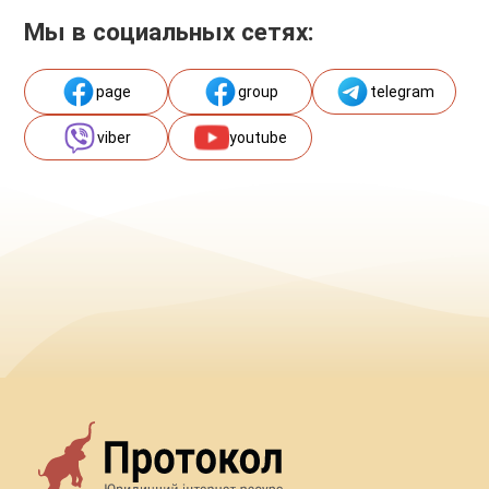
Мы в социальных сетях:
page
group
telegram
viber
youtube