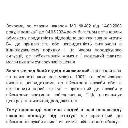
Зокрема, за старим наказом МО №402 від 14.08.2008
року, в редакції до 04.05.2024 року, багатьом встановили
обмежену придатність відповідно до так званої «групи
Б», де придатність або непридатність визначали в
індивідуальному порядку. І це часом породжувало
ситуації, де суб’єктивний момент і людський фактор
могли видати суперечливі рішення.
Зараз же подібний підхід виключений
: є чіткі критерії,
за наявності яких вас мають 100% та обов’язково
визнати непридатними до військової служби або ж
встановити новий статус – придатний до служби у
військових частинах забезпечення, ТЦК, навчальних
центрах, медичних підрозділів і т. п.
Тому насправді частина людей в разі переогляду
законно підпаде під статус
: «не придатний до
військової служби з виключенням із військового обліку».