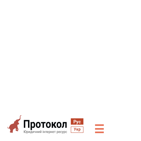
Рус
☰
Укр