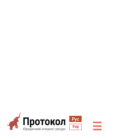
Рус
☰
Укр