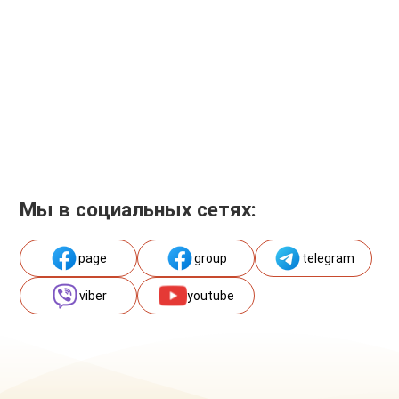
Мы в социальных сетях:
page
group
telegram
viber
youtube