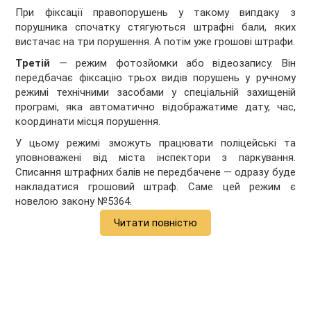
При фіксації правопорушень у такому випдаку з
порушника спочатку стягуються штрафні бали, яких
вистачає на три порушення. А потім уже грошові штрафи.
Третій
— режим фотозйомки або відеозапису. Він
передбачає фіксацію трьох видів порушень у ручному
режимі технічними засобами у спеціальній захищеній
програмі, яка автоматично відображатиме дату, час,
координати місця порушення.
У цьому режимі зможуть працювати поліцейські та
уповноважені від міста інспектори з паркування.
Списання штрафних балів не передбачене — одразу буде
накладатися грошовий штраф. Саме цей режим є
новелою закону №5364.
Читати повністю