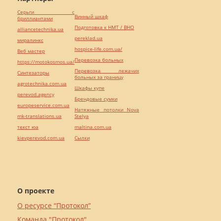
Серьги с
Винный шкаф
бриллиантами
Подготовка к НМТ / ВНО
alliancetechnika.ua
pereklad.ua
миралинкс
hospice-life.com.ua/
Веб мастер
Перевозка больных
https://motokosmos.ua/
Перевозка лежачих
Синтезаторы
больных за границу
agrotechnika.com.ua
Шкафы купе
perevod.agency
Брендовые сумки
europeservice.com.ua
Натяжные потолки Nova
mk-translations.ua
Stelya
текст юа
maltina.com.ua
kievperevod.com.ua
Cылки
О проекте
О ресурсе “Протокол”
Команда "Протокол"