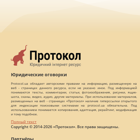
Юридические оговорки
Protocol.ua обладает авторскими правами на информацию, размещенную на
веб - страницах данного ресурса, если не указано иное. Под информацией
понимаются тексты, комментарии, статьи, фотоизображения, рисунки, ящик-
шота, сканы, видео, аудио, другие материалы. При использовании материалов,
размещенных на веб - страницах «Протокол» наличие гиперссылки открытого
для индексации поисковыми системами на protocol.ua обязательна. Под
использованием понимается копирования, адаптация, рерайтинг, модификация
и тому подобное.
Полный текст
Copyright © 2014-2026 «Протокол». Все права защищены.
Партнёры