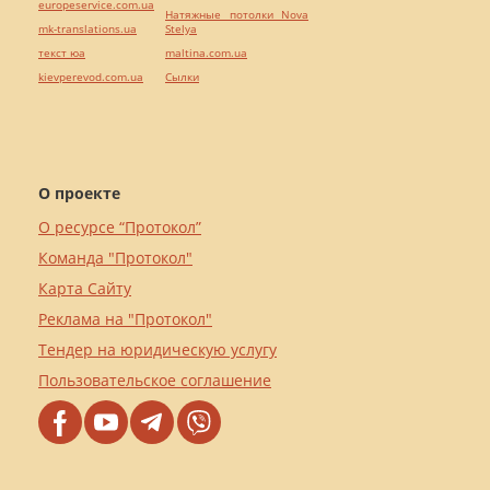
europeservice.com.ua
Натяжные потолки Nova
mk-translations.ua
Stelya
текст юа
maltina.com.ua
kievperevod.com.ua
Cылки
О проекте
О ресурсе “Протокол”
Команда "Протокол"
Карта Сайту
Реклама на "Протокол"
Тендер на юридическую услугу
Пользовательское соглашение