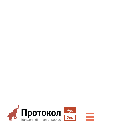
Рус
☰
Укр