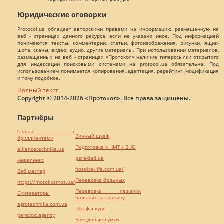
Юридические оговорки
Protocol.ua обладает авторскими правами на информацию, размещенную на
веб - страницах данного ресурса, если не указано иное. Под информацией
понимаются тексты, комментарии, статьи, фотоизображения, рисунки, ящик-
шота, сканы, видео, аудио, другие материалы. При использовании материалов,
размещенных на веб - страницах «Протокол» наличие гиперссылки открытого
для индексации поисковыми системами на protocol.ua обязательна. Под
использованием понимается копирования, адаптация, рерайтинг, модификация
и тому подобное.
Полный текст
Copyright © 2014-2026 «Протокол». Все права защищены.
Партнёры
Серьги с
Винный шкаф
бриллиантами
Подготовка к НМТ / ВНО
alliancetechnika.ua
pereklad.ua
миралинкс
hospice-life.com.ua/
Веб мастер
Перевозка больных
https://motokosmos.ua/
Перевозка лежачих
Синтезаторы
больных за границу
agrotechnika.com.ua
Шкафы купе
perevod.agency
Брендовые сумки