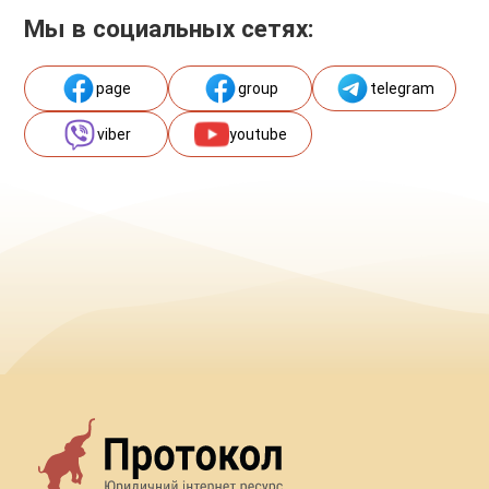
Мы в социальных сетях:
page
group
telegram
viber
youtube