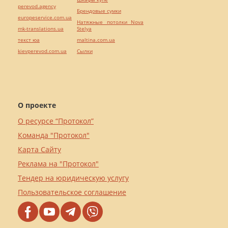
perevod.agency
Брендовые сумки
europeservice.com.ua
Натяжные потолки Nova
mk-translations.ua
Stelya
текст юа
maltina.com.ua
kievperevod.com.ua
Cылки
О проекте
О ресурсе “Протокол”
Команда "Протокол"
Карта Сайту
Реклама на "Протокол"
Тендер на юридическую услугу
Пользовательское соглашение