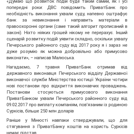
«Думаю що розвиток подій буде такий самий, як і усі
попередні роки: ДВС повідомить ПриватБанк про
необхідність виконання ухвали суду, напевно оштрафує
банк за невиконання і направить матеріали в
правоохоронні органи (саме такий алгорит прописаний в
законі). Ніхто ніяких грошей нікому не перерахує. Інший
сценарій розвитку подій уявити складно, оскільки ухвалу
Печерського районного суду від 2017 року я і зараз не
дуже розумію як можна добровільно або примусово
виконати», – написав Малюська.
Нагадаємо, 7 травня ПриватБанк отримав від
державного виконавця Печерського відділу Державної
виконавчої служби Міністерства юстиції України чотири
нові постанови про відкриття виконавчих проваджень.
Постанови стосуються примусового виконання
ПриватБанком ухвали Печерського районного суду від
09.02.2017 про виплату компаніям, пов’язаним із родиною
Суркісів, більше 250 млн доларів
Раніше у Мінюсті навпаки стверджували, що для
стягування з ПриватБанку коштів на користь Суркісів
немає підстав.