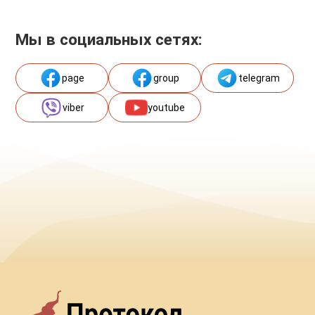
Мы в социальных сетях:
page
group
telegram
viber
youtube