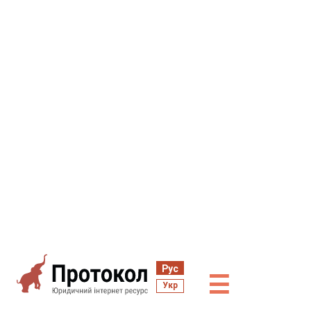
Рус
☰
Укр