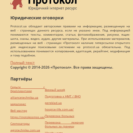
Юридические оговорки
Protocol.ua обладает авторскими правами на информацию, размещенную на
веб - страницах данного ресурса, если не указано иное. Под информацией
понимаются тексты, комментарии, статьи, фотоизображения, рисунки, ящик-
шота, сканы, видео, аудио, другие материалы. При использовании материалов,
размещенных на веб - страницах «Протокол» наличие гиперссылки открытого
для индексации поисковыми системами на protocol.ua обязательна. Под
использованием понимается копирования, адаптация, рерайтинг, модификация
и тому подобное.
Полный текст
Copyright © 2014-2026 «Протокол». Все права защищены.
Партнёры
Серьги с
Винный шкаф
бриллиантами
Подготовка к НМТ / ВНО
alliancetechnika.ua
pereklad.ua
миралинкс
hospice-life.com.ua/
Веб мастер
Перевозка больных
https://motokosmos.ua/
Перевозка лежачих
Синтезаторы
больных за границу
agrotechnika.com.ua
Шкафы купе