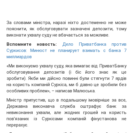
За словами міністра, наразі ніхто достеменно не може
пояснити, як обслуговувати зазначені депозити, тому
виконати ухвалу суду не вбачається за можливе.
Вспомните новость:
Дело Приватбанка против
Суркисов: Минюст не планирует взимать с банка 7
миллиардов
«Ми виконуємо ухвалу суду, яка вимагає від ПриватБанку
обслуговування депозитів (і біс його знає як це
зробити). Якби ми дійсно повинні були стягнути 7 ярдів
на користь компаній Суркіса, ми б давно це зробили без
особливих проблем», – написав Малюська.
Міністр припустив, що в подальшому імовірніше за все,
Державна виконавча служба оштрафує банк за
невиконання ухвали, але жодних грошей на користь
пов’язаних із Суркісами компаній фінустанова не
перерахує.