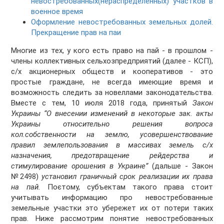
невостребованных(нераспределенных) участков в
военное время
Оформление невостребованных земельных долей.
Прекращение прав на паи
Многие из тех, у кого есть право на пай - в прошлом -
члены коллективных сельхозпредприятий (далее - КСП),
с/х акционерных обществ и кооперативов - это
простые граждане, не всегда имеющие время и
возможность следить за новеллами законодательства.
Вместе с тем, 10 июля 2018 года, принятый
Закон
Украины “О внесении изменений в некоторые зак. акты
Украины относительно решения вопроса
кол.собственности на землю, усовершенствование
правил землепользования в массивах земель с/х
назначения, предотвращение рейдерства и
стимулирование орошения в Украине”
(дальше - Закон
№2498)
установил граничный срок реализации их права
на пай.
Поєтому, субъектам такого права стоит
учитывать информацию про невостребованные
земельные участки это убережет их от потери таких
прав. Ниже рассмотрим понятие невостребованных