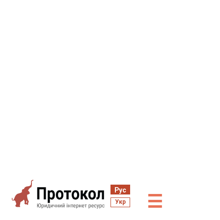
Рус
☰
Укр