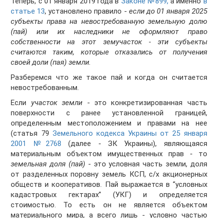
Теперь, с 01 января 2019 года в
Законе №899,
а именно
в
статье 13
, установлено правило -
если до 01 января 2025
субъекты права на невостребованную земельную долю
(пай) или их наследники не оформляют право
собственности на этот земучасток - эти субъекты
считаются таким, которые отказались от получения
своей доли (пая) земли.
Разберемся что же такое пай и когда он считается
невостребованным.
Если
участок земли
- это конкретизированная часть
поверхности с ранее установленной границей,
определенным местоположением и правами на нее
(статья 79
Земельного кодекса Украины от 25 января
2001 №2768
(далее - ЗК Украины), являющаяся
материальным объектом имущественных прав - то
земельная доля (пай)
- это условная часть земли, доля
от разделенных поровну земель КСП, с/х акционерных
обществ и кооперативов. Пай выражается в “условных
кадастровых гектарах” (УКГ) и определяется
стоимостью. То есть он не является объектом
материального мира, а всего лишь - условно частью