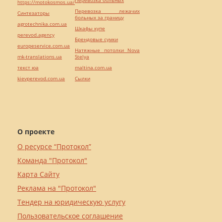
Перевозка больных
https://motokosmos.ua/
Перевозка лежачих
Синтезаторы
больных за границу
agrotechnika.com.ua
Шкафы купе
perevod.agency
Брендовые сумки
europeservice.com.ua
Натяжные потолки Nova
mk-translations.ua
Stelya
текст юа
maltina.com.ua
kievperevod.com.ua
Cылки
О проекте
О ресурсе “Протокол”
Команда "Протокол"
Карта Сайту
Реклама на "Протокол"
Тендер на юридическую услугу
Пользовательское соглашение