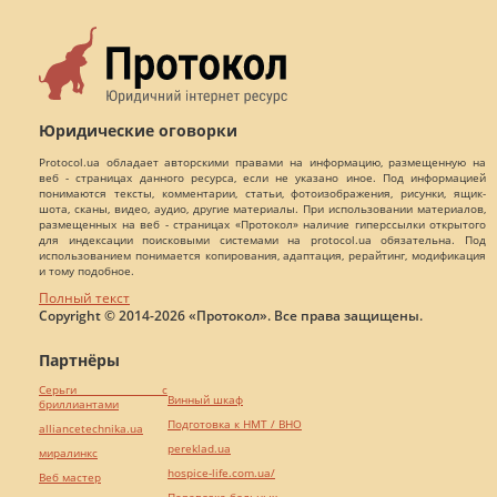
Юридические оговорки
Protocol.ua обладает авторскими правами на информацию, размещенную на
веб - страницах данного ресурса, если не указано иное. Под информацией
понимаются тексты, комментарии, статьи, фотоизображения, рисунки, ящик-
шота, сканы, видео, аудио, другие материалы. При использовании материалов,
размещенных на веб - страницах «Протокол» наличие гиперссылки открытого
для индексации поисковыми системами на protocol.ua обязательна. Под
использованием понимается копирования, адаптация, рерайтинг, модификация
и тому подобное.
Полный текст
Copyright © 2014-2026 «Протокол». Все права защищены.
Партнёры
Серьги с
Винный шкаф
бриллиантами
Подготовка к НМТ / ВНО
alliancetechnika.ua
pereklad.ua
миралинкс
hospice-life.com.ua/
Веб мастер