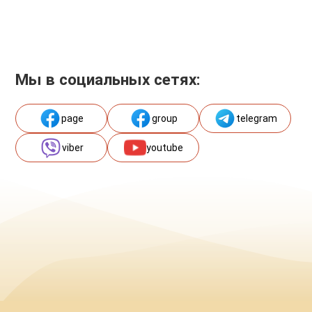
Мы в социальных сетях:
page
group
telegram
viber
youtube