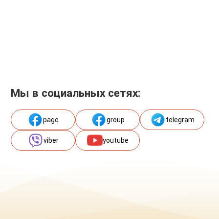
Мы в социальных сетях:
page
group
telegram
viber
youtube