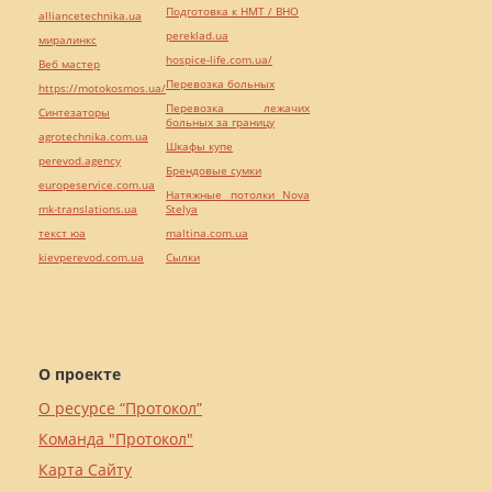
Подготовка к НМТ / ВНО
alliancetechnika.ua
pereklad.ua
миралинкс
hospice-life.com.ua/
Веб мастер
Перевозка больных
https://motokosmos.ua/
Перевозка лежачих
Синтезаторы
больных за границу
agrotechnika.com.ua
Шкафы купе
perevod.agency
Брендовые сумки
europeservice.com.ua
Натяжные потолки Nova
mk-translations.ua
Stelya
текст юа
maltina.com.ua
kievperevod.com.ua
Cылки
О проекте
О ресурсе “Протокол”
Команда "Протокол"
Карта Сайту