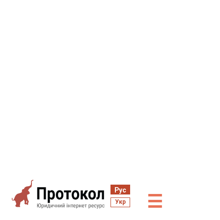
Рус
☰
Укр