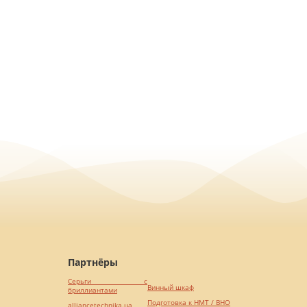
Партнёры
Серьги с
Винный шкаф
бриллиантами
Подготовка к НМТ / ВНО
alliancetechnika.ua