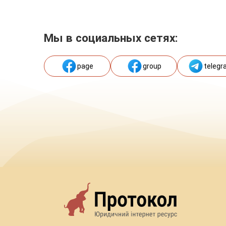
Мы в социальных сетях:
page
group
telegr