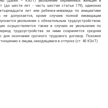
ины (далее – КзОТ) увольнение беременных женщин и
т (до шести лет - часть шестая статьи 179), одиноких
етырнадцати лет или ребенка-инвалида по инициативе
а не допускается, кроме случаев полной ликвидации
опускается увольнение с обязательным трудоустройством.
ин осуществляется также в случаях их увольнения по
период трудоустройства за ними сохраняется средняя
со дня окончания срочного трудового договор. Похожее
тношению к лицам, находящимся в отпуске (ст. 40 КЗоТ).