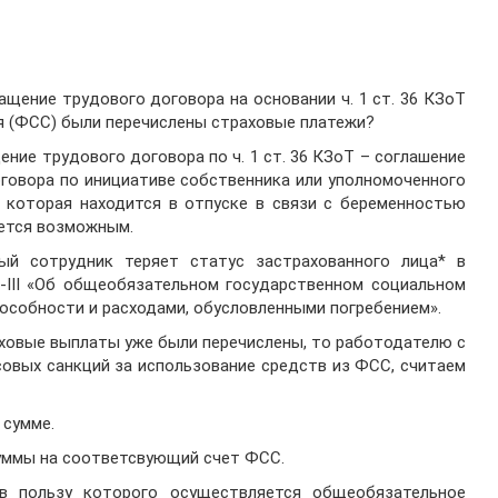
ащение трудового договора на основании ч. 1 ст. 36 КЗоТ
я (ФСС) были перечислены страховые платежи?
ние трудового договора по ч. 1 ст. 36 КЗоТ – соглашение
оговора по инициативе собственника или уполномоченного
, которая находится в отпуске в связи с беременностью
яется возможным.
ый сотрудник теряет статус застрахованного лица* в
0-III «Об общеобязательном государственном социальном
пособности и расходами, обусловленными погребением».
аховые выплаты уже были перечислены, то работодателю с
овых санкций за использование средств из ФСС, считаем
 сумме.
уммы на соответсвующий счет ФСС.
в пользу которого осуществляется общеобязательное