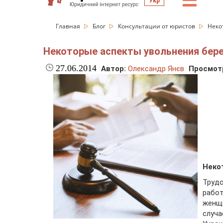
☰
Укр
Главная
Блог
Консультации от юристов
Неко
Некоторые аспекты увольнения бе
27.06.2014
Автор:
Олександр Янєв
Просмот
Неко
Труд
рабо
женщ
случа