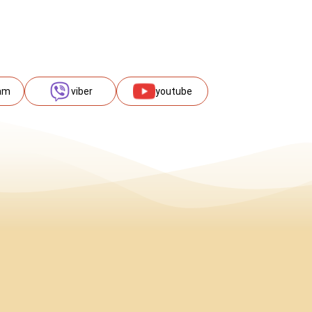
am
viber
youtube