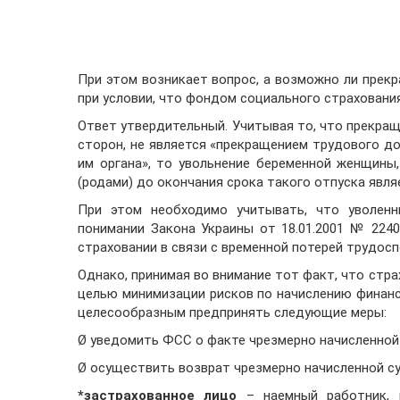
При этом возникает вопрос, а возможно ли прекр
при условии, что фондом социального страховани
Ответ утвердительный. Учитывая то, что прекраще
сторон, не является «прекращением трудового д
им органа», то увольнение беременной женщины
(родами) до окончания срока такого отпуска явл
При этом необходимо учитывать, что уволенн
понимании Закона Украины от 18.01.2001 № 224
страховании в связи с временной потерей трудос
Однако, принимая во внимание тот факт, что стр
целью минимизации рисков по начислению финанс
целесообразным предпринять следующие меры:
Ø уведомить ФСС о факте чрезмерно начисленной
Ø осуществить возврат чрезмерно начисленной с
*застрахованное лицо
– наемный работник, 