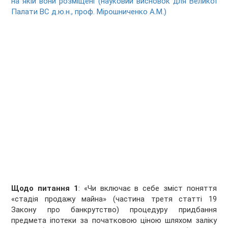
на якій вони розміщені (науковий висновок для Великої
Палати ВС д.ю.н., проф. Мірошниченко А.М.)
Щодо питання 1
: «Чи включає в себе зміст поняття
«стадія продажу майна» (частина третя статті 19
Закону про банкрутство) процедуру придбання
предмета іпотеки за початковою ціною шляхом заліку