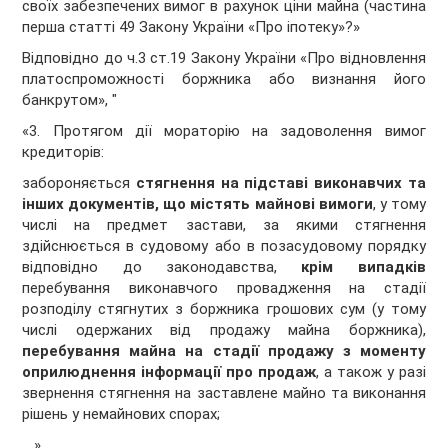
своїх забезпечених вимог в рахунок ціни майна (частина
перша статті 49 Закону України «Про іпотеку»?»
Відповідно до ч.3 ст.19 Закону України «Про відновлення
платоспроможності боржника або визнання його
банкрутом», "
«3. Протягом дії мораторію на задоволення вимог
кредиторів:
забороняється
стягнення на підставі виконавчих
та
інших
документів, що містять майнові вимоги
, у тому
числі на предмет застави, за якими стягнення
здійснюється в судовому або в позасудовому порядку
відповідно до законодавства,
крім випадків
перебування виконавчого провадження на стадії
розподілу стягнутих з боржника грошових сум (у тому
числі одержаних від продажу майна боржника),
перебування майна на стадії продажу з моменту
оприлюднення інформації про продаж
, а також у разі
звернення стягнення на заставлене майно та виконання
рішень у немайнових спорах;
….».