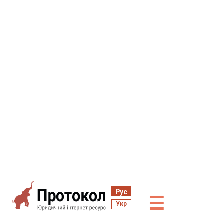
Рус
☰
Укр