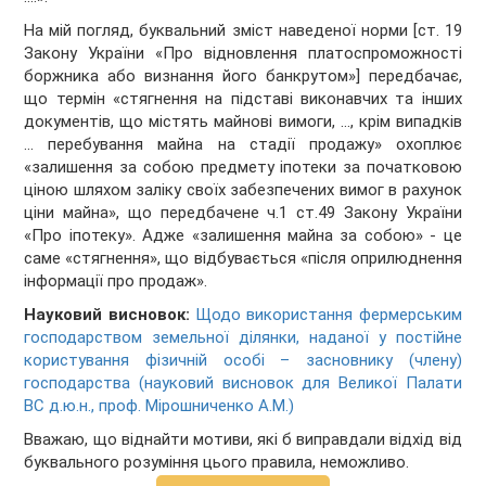
На мій погляд, буквальний зміст наведеної норми [ст. 19
Закону України «Про відновлення платоспроможності
боржника або визнання його банкрутом»] передбачає,
що термін «стягнення на підставі виконавчих та інших
документів, що містять майнові вимоги, …, крім випадків
… перебування майна на стадії продажу» охоплює
«залишення за собою предмету іпотеки за початковою
ціною шляхом заліку своїх забезпечених вимог в рахунок
ціни майна», що передбачене ч.1 ст.49 Закону України
«Про іпотеку». Адже «залишення майна за собою» - це
саме «стягнення», що відбувається «після оприлюднення
інформації про продаж».
Науковий висновок:
Щодо використання фермерським
господарством земельної ділянки, наданої у постійне
користування фізичній особі – засновнику (члену)
господарства (науковий висновок для Великої Палати
ВС д.ю.н., проф. Мірошниченко А.М.)
Вважаю, що віднайти мотиви, які б виправдали відхід від
буквального розуміння цього правила, неможливо.