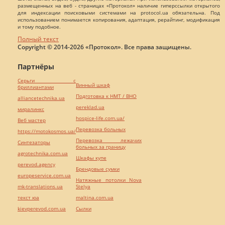
размещенных на веб - страницах «Протокол» наличие гиперссылки открытого
для индексации поисковыми системами на protocol.ua обязательна. Под
использованием понимается копирования, адаптация, рерайтинг, модификация
и тому подобное.
Полный текст
Copyright © 2014-2026 «Протокол». Все права защищены.
Партнёры
Серьги с
Винный шкаф
бриллиантами
Подготовка к НМТ / ВНО
alliancetechnika.ua
pereklad.ua
миралинкс
hospice-life.com.ua/
Веб мастер
Перевозка больных
https://motokosmos.ua/
Перевозка лежачих
Синтезаторы
больных за границу
agrotechnika.com.ua
Шкафы купе
perevod.agency
Брендовые сумки
europeservice.com.ua
Натяжные потолки Nova
mk-translations.ua
Stelya
текст юа
maltina.com.ua
kievperevod.com.ua
Cылки