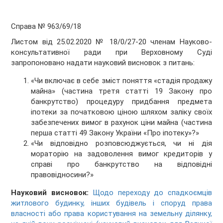
Справа № 963/69/18
Листом від 25.02.2020 № 18/0/27-20 членам Науково-
консультативної ради при Верховному Суді
запропоновано надати науковий висновок з питань:
«Чи включає в себе зміст поняття «стадія продажу
майна» (частина третя статті 19 Закону про
банкрутство) процедуру придбання предмета
іпотеки за початковою ціною шляхом заліку своїх
забезпечених вимог в рахунок ціни майна (частина
перша статті 49 Закону України «Про іпотеку»?»
«Чи відповідно розповсюджується, чи ні дія
мораторію на задоволення вимог кредиторів у
справі про банкрутство на відповідні
правовідносини?»
Науковий висновок:
Щодо переходу до спадкоємців
житлового будинку, інших будівель і споруд права
власності або права користування на земельну ділянку,