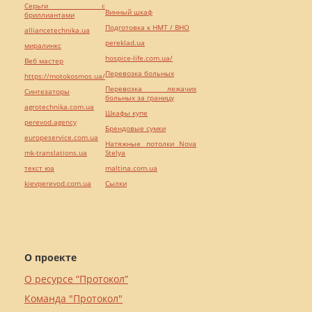
Серьги с
Винный шкаф
бриллиантами
Подготовка к НМТ / ВНО
alliancetechnika.ua
pereklad.ua
миралинкс
hospice-life.com.ua/
Веб мастер
Перевозка больных
https://motokosmos.ua/
Перевозка лежачих
Синтезаторы
больных за границу
agrotechnika.com.ua
Шкафы купе
perevod.agency
Брендовые сумки
europeservice.com.ua
Натяжные потолки Nova
mk-translations.ua
Stelya
текст юа
maltina.com.ua
kievperevod.com.ua
Cылки
О проекте
О ресурсе “Протокол”
Команда "Протокол"