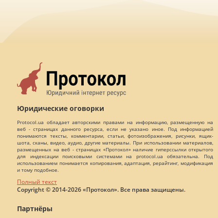
Юридические оговорки
Protocol.ua обладает авторскими правами на информацию, размещенную на
веб - страницах данного ресурса, если не указано иное. Под информацией
понимаются тексты, комментарии, статьи, фотоизображения, рисунки, ящик-
шота, сканы, видео, аудио, другие материалы. При использовании материалов,
размещенных на веб - страницах «Протокол» наличие гиперссылки открытого
для индексации поисковыми системами на protocol.ua обязательна. Под
использованием понимается копирования, адаптация, рерайтинг, модификация
и тому подобное.
Полный текст
Copyright © 2014-2026 «Протокол». Все права защищены.
Партнёры