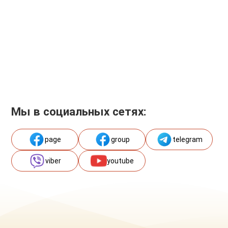
Мы в социальных сетях:
page
group
telegram
viber
youtube