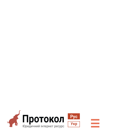
Рус
☰
Укр