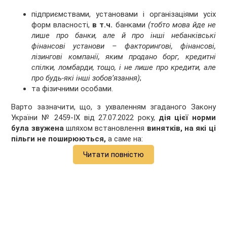
підприємствами, установами і організаціями усіх
форм власності,
в т.ч.
банками
(тобто мова йде не
лише про банки, але й про інші небанківські
фінансові установи – факторингові, фінансові,
лізингові компанії, яким продано борг, кредитні
спілки, ломбарди, тощо, і не лише про кредити, але
про будь-які інші зобов’язання)
;
та фізичними особами.
Варто зазначити, що, з ухваленням згаданого Закону
України № 2459-IX від 27.07.2022 року,
дія цієї норми
була звужена
шляхом встановлення
винятків, на
які ці
пільги не поширюються,
а саме на:
Читати повністю